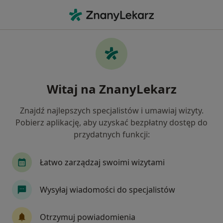
Me
Nadciśnienie • Józefosław, mazowieckie
Filtry
• 1
Ubezpieczenie
Map
Nadciśnienie specjaliści w Józefosławiu
Witaj na ZnanyLekarz
Jak działają wyniki wyszukiwania
Znajdź najlepszych specjalistów i umawiaj wizyty.
Pobierz aplikację, aby uzyskać bezpłatny dostęp do
Jakiego specjalisty szukasz?
przydatnych funkcji:
Fizjoterapeuta
Dietetyk
Internista
T
Łatwo zarządzaj swoimi wizytami
Wysyłaj wiadomości do specjalistów
Otrzymuj powiadomienia