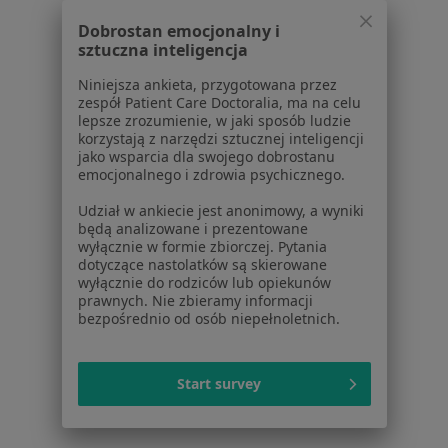
Partnerzy
Centrum prasowe
Dobrostan emocjonalny i
sztuczna inteligencja
Kontakt
Niniejsza ankieta, przygotowana przez
Dla pacjentów
zespół Patient Care Doctoralia, ma na celu
lepsze zrozumienie, w jaki sposób ludzie
Lekarze
korzystają z narzędzi sztucznej inteligencji
Placówki medyczne
jako wsparcia dla swojego dobrostanu
emocjonalnego i zdrowia psychicznego.
Pytania i odpowiedzi
Usługi i zabiegi
Udział w ankiecie jest anonimowy, a wyniki
Choroby
będą analizowane i prezentowane
wyłącznie w formie zbiorczej. Pytania
Pomoc
dotyczące nastolatków są skierowane
Aplikacje mobilne
wyłącznie do rodziców lub opiekunów
Blog dla pacjentów
prawnych. Nie zbieramy informacji
bezpośrednio od osób niepełnoletnich.
Dla profesjonalistów
Cennik
Start survey
Dla lekarzy
Dla placówek medycznych
Noa Notes
nowość