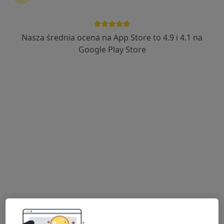
Nasza średnia ocena na App Store to 4.9 i 4.1 na
Bezpieczne płatności
Google Play Store
mgr Sebastian Kubiak
·
Więcej
Fizjoterapeuta
36 opinii
Adres 1
Adres 2
Geodetów 41 Józefosław, Piaseczno
•
Mapa
Józefosław Medical Center Sp. z o.o.
Konsultacja fizjoterapeutyczna
240 zł
Specjalista nie oferuje umawiania online pod tym adresem.
Poproś o wizytę