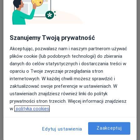
Szanujemy Twoją prywatność
Akceptując, pozwalasz nam i naszym partnerom używać
mgr Mikołaj Pogonowski
plików cookie (lub podobnych technologii) do zbierania
·
Więcej
Osteopata, Fizjoterapeuta
danych do celów statystycznych i dostarczania treści w
69 opinii
oparciu o Twoje zwyczaje przeglądania stron
Cytrusowa 3, Józefosław
•
Mapa
internetowych. W każdej chwili możesz sprawdzić i
Mgr Mikołaj Pogonowski D.O. - osteopata | fizjoterapeuta | masaż leczniczy
zaktualizować swoje preferencje w ustawieniach. W
ustawieniach znajdziesz również linki do polityk
Konsultacja fizjoterapeutyczna
220 zł
prywatności stron trzecich. Więcej informacji znajdziesz
Specjalista nie oferuje umawiania online pod tym adresem.
w
polityka cookies
Poproś o wizytę
Zaakceptuj
Edytuj ustawienia