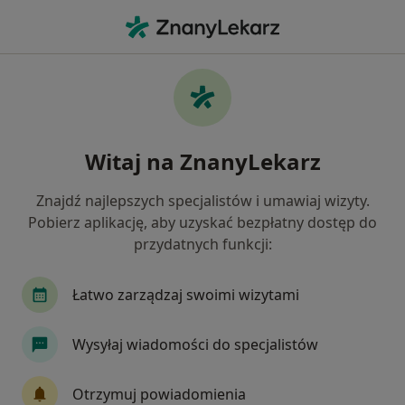
Me
Choroba Leśniowskiego-Crohna • Jabłonna, mazowieckie
Filtry
• 1
Ubezpieczenie
Map
Choroba Leśniowskiego-Crohna specjaliści w
Witaj na ZnanyLekarz
Jabłonnej
Jak działają wyniki wyszukiwania
Znajdź najlepszych specjalistów i umawiaj wizyty.
Pobierz aplikację, aby uzyskać bezpłatny dostęp do
przydatnych funkcji:
Jakiego specjalisty szukasz?
Internista
Endokrynolog
Dietetyk
Al
Łatwo zarządzaj swoimi wizytami
Wysyłaj wiadomości do specjalistów
Otrzymuj powiadomienia