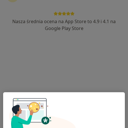
Nasza średnia ocena na App Store to 4.9 i 4.1 na
Joanna Grączewska
Google Play Store
·
Więcej
Dietetyk
166 opinii
Adres
Online
ul. Akademijna 6 m.33, Jabłonna
•
Mapa
Dietetyka Joanna Grączewska
Konsultacja dietetyczna
200 zł
Specjalista nie oferuje umawiania online pod tym adresem.
Poproś o wizytę