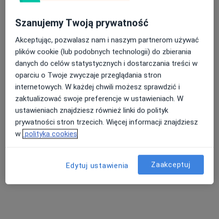
Szanujemy Twoją prywatność
Akceptując, pozwalasz nam i naszym partnerom używać
plików cookie (lub podobnych technologii) do zbierania
danych do celów statystycznych i dostarczania treści w
oparciu o Twoje zwyczaje przeglądania stron
Centrum Medyczne PRZYLESIE CLINIC
internetowych. W każdej chwili możesz sprawdzić i
Klinika Lekarzy Specjalistów Jabłonna
zaktualizować swoje preferencje w ustawieniach. W
·
Więcej
Alergologia, Alergologia dziecięca, Chirurgia
ustawieniach znajdziesz również linki do polityk
238 opinii
prywatności stron trzecich. Więcej informacji znajdziesz
Przylesie 8, Jabłonna
•
Mapa
w
polityka cookies
Konsultacja lekarza medycyny pracy
180 zł
Pokaż więcej usług
Zaakceptuj
Edytuj ustawienia
dr n. med. Agnieszka
dr n. med.
lek. Izabela
Kwaśnik-Balińska
Aleksander Sikora
Modelska-Woźniak
laryngolog
ortopeda
alergolog