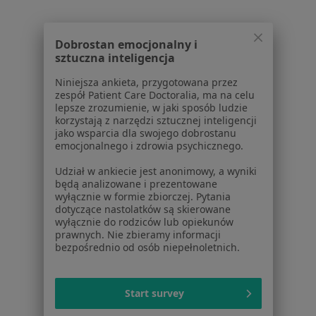
Kontakt
Dla pacjentów
Dobrostan emocjonalny i
sztuczna inteligencja
Lekarze
Placówki medyczne
Niniejsza ankieta, przygotowana przez
Pytania i odpowiedzi
zespół Patient Care Doctoralia, ma na celu
lepsze zrozumienie, w jaki sposób ludzie
Usługi i zabiegi
korzystają z narzędzi sztucznej inteligencji
Choroby
jako wsparcia dla swojego dobrostanu
Pomoc
emocjonalnego i zdrowia psychicznego.
Aplikacje mobilne
Udział w ankiecie jest anonimowy, a wyniki
Blog dla pacjentów
będą analizowane i prezentowane
wyłącznie w formie zbiorczej. Pytania
Dla profesjonalistów
dotyczące nastolatków są skierowane
wyłącznie do rodziców lub opiekunów
Cennik
prawnych. Nie zbieramy informacji
bezpośrednio od osób niepełnoletnich.
Dla lekarzy
Dla placówek medycznych
Noa Notes
nowość
Start survey
Baza wiedzy