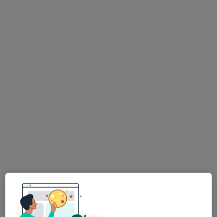
lek. Grzegorz Karczmarewicz
·
Więcej
Kardiolog
26 opinii
Ołówkowa 1 d, Pruszków
•
Mapa
Centrum Medyczne Eureka
Konsultacja kardiologiczna (kolejna wizyta)
250 zł
Specjalista nie oferuje umawiania online pod tym adresem.
Poproś o wizytę