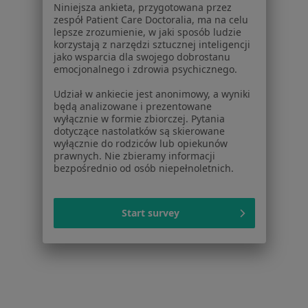
Więcej (13)
Niniejsza ankieta, przygotowana przez
Więcej w kategorii: W pobliżu Błonia
zespół Patient Care Doctoralia, ma na celu
lepsze zrozumienie, w jaki sposób ludzie
Schorzenia w Błoniu
korzystają z narzędzi sztucznej inteligencji
jako wsparcia dla swojego dobrostanu
Reumatoidalne zapalenie stawów w Błoniu
emocjonalnego i zdrowia psychicznego.
Rwa barkowa w Błoniu
Udział w ankiecie jest anonimowy, a wyniki
będą analizowane i prezentowane
Ból pleców w Błoniu
wyłącznie w formie zbiorczej. Pytania
dotyczące nastolatków są skierowane
Ból szyi w Błoniu
wyłącznie do rodziców lub opiekunów
prawnych. Nie zbieramy informacji
Ból w klatce piersiowej w Błoniu
bezpośrednio od osób niepełnoletnich.
Więcej (15)
Więcej w kategorii: Schorzenia w Błoniu
Start survey
Nadciśnienie Specjaliści W Błoniu