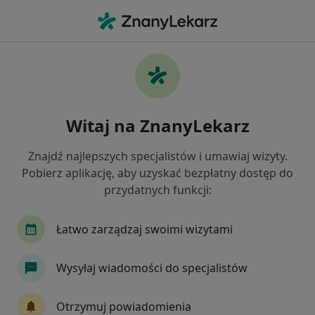
Me
Nadciśnienie • Błonie, mazowieckie
Filtry
• 1
Ubezpieczenie
Map
Nadciśnienie specjaliści w Błoniu
Witaj na ZnanyLekarz
Jak działają wyniki wyszukiwania
Znajdź najlepszych specjalistów i umawiaj wizyty.
Pobierz aplikację, aby uzyskać bezpłatny dostęp do
Jakiego specjalisty szukasz?
przydatnych funkcji:
Dietetyk
Kardiolog
Internista
Lekarz
Łatwo zarządzaj swoimi wizytami
Wysyłaj wiadomości do specjalistów
Otrzymuj powiadomienia