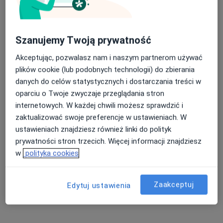
Szanujemy Twoją prywatność
Akceptując, pozwalasz nam i naszym partnerom używać
plików cookie (lub podobnych technologii) do zbierania
lek. Anna Szymańska-Miron
danych do celów statystycznych i dostarczania treści w
·
Więcej
Hipertensjolog
oparciu o Twoje zwyczaje przeglądania stron
13 opinii
internetowych. W każdej chwili możesz sprawdzić i
zaktualizować swoje preferencje w ustawieniach. W
Ołówkowa 1 d, Pruszków
•
Mapa
ustawieniach znajdziesz również linki do polityk
Centrum Medyczne Eureka
prywatności stron trzecich. Więcej informacji znajdziesz
Konsultacja hipertensjologiczna
250 zł
w
polityka cookies
Specjalista nie oferuje umawiania online pod tym adresem.
Poproś o wizytę
Zaakceptuj
Edytuj ustawienia