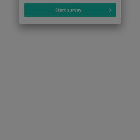
Polityka prywatności pacjentów
Polityka prywatności profesjonalistów
Start survey
Polityka prywatności dla profesjonalistów, których
dane pozyskaliśmy samodzielnie
Polityka cookies
Jak działają wyniki wyszukiwania
Dostępność
O nas
Praca
Rekrutujemy!
Partnerzy
Centrum prasowe
Kontakt
Dla pacjentów
Lekarze
Placówki medyczne
Pytania i odpowiedzi
Usługi i zabiegi
Choroby