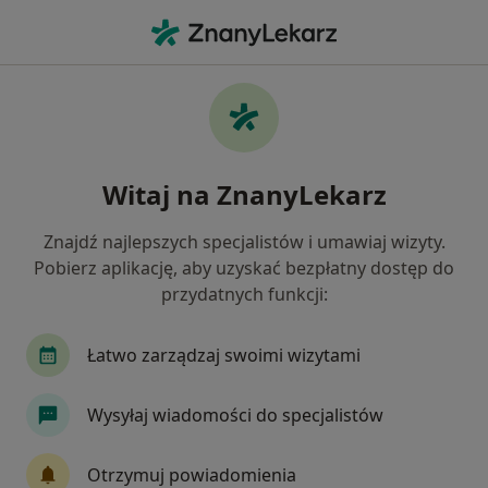
Me
Niedoczynność Tarczycy • Jabłonna, mazowieckie
Filtry
• 1
Ubezpieczenie
Map
Niedoczynność tarczycy specjaliści w
Witaj na ZnanyLekarz
Jabłonnej
Jak działają wyniki wyszukiwania
Znajdź najlepszych specjalistów i umawiaj wizyty.
Pobierz aplikację, aby uzyskać bezpłatny dostęp do
przydatnych funkcji:
Jakiego specjalisty szukasz?
Dietetyk
Internista
Endokrynolog
Ka
Łatwo zarządzaj swoimi wizytami
Wysyłaj wiadomości do specjalistów
Otrzymuj powiadomienia