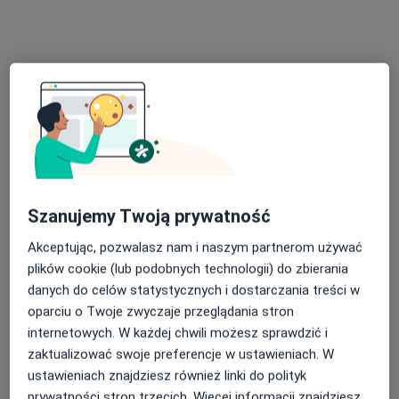
Zobacz wszystkich 5 specjalistów
Brak dostępnych specjalistów z wolnymi terminami w tym centrum medycznym.
Pokaż profil
Szanujemy Twoją prywatność
Akceptując, pozwalasz nam i naszym partnerom używać
plików cookie (lub podobnych technologii) do zbierania
danych do celów statystycznych i dostarczania treści w
lek. Łukasz Olendrzyński
oparciu o Twoje zwyczaje przeglądania stron
·
Więcej
Endokrynolog, Internista, Kardiolog
internetowych. W każdej chwili możesz sprawdzić i
97 opinii
zaktualizować swoje preferencje w ustawieniach. W
ustawieniach znajdziesz również linki do polityk
Przylesie 8, Jabłonna
•
Mapa
prywatności stron trzecich. Więcej informacji znajdziesz