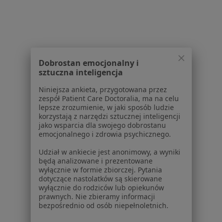
Wole tarczycy w Jabłonnej
Bóle brzucha w Jabłonnej
Zaburzenia rytmu serca w Jabłonnej
Bóle głowy w Jabłonnej
Dobrostan emocjonalny i
sztuczna inteligencja
Więcej (15)
Niniejsza ankieta, przygotowana przez
Więcej w kategorii: Schorzenia w Jabłonnej
zespół Patient Care Doctoralia, ma na celu
lepsze zrozumienie, w jaki sposób ludzie
korzystają z narzędzi sztucznej inteligencji
Niedoczynność Tarczycy Specjaliści W Jabłonnej
jako wsparcia dla swojego dobrostanu
emocjonalnego i zdrowia psychicznego.
Udział w ankiecie jest anonimowy, a wyniki
będą analizowane i prezentowane
wyłącznie w formie zbiorczej. Pytania
dotyczące nastolatków są skierowane
wyłącznie do rodziców lub opiekunów
Serwis
prawnych. Nie zbieramy informacji
bezpośrednio od osób niepełnoletnich.
Regulamin