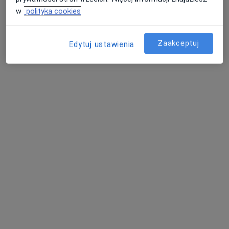
Centrum Medyczne PRZYLESIE CLINIC Klinika Lekarzy Specjalistów Jabłonna
w
polityka cookies
Konsultacja endokrynologiczna
od 250 zł
Specjalista nie oferuje umawiania online pod tym adresem.
Zaakceptuj
Edytuj ustawienia
Poproś o wizytę
Świat Zdrowia Centrum Medyczne
(Zdrowie) Legionowo
·
Więcej
Interna, Pediatria, Medycyna rodzinna
35 opinii