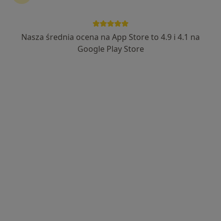
Nasza średnia ocena na App Store to 4.9 i 4.1 na
Joanna Grączewska
Google Play Store
·
Więcej
Dietetyk
166 opinii
Adres
Online
ul. Akademijna 6 m.33, Jabłonna
•
Mapa
Dietetyka Joanna Grączewska
Konsultacja dietetyczna
200 zł
Specjalista nie oferuje umawiania online pod tym adresem.
Poproś o wizytę