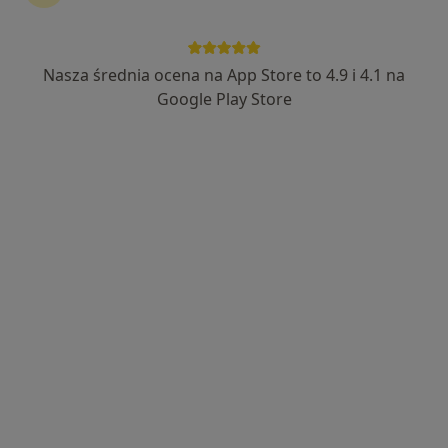
Nasza średnia ocena na App Store to 4.9 i 4.1 na
Google Play Store
Bezpieczne płatności
Paulina Guzik-Krzystek
·
Więcej
Dietetyk
177 opinii
Adres
Online
Daszyńskiego 9, Myślenice
•
Mapa
Studio Body Bloom
3-miesięczna współpraca (konsultacja + 3x plan żywieniowy + stały kontakt)
1 200 zł
Specjalista nie oferuje umawiania online pod tym adresem.
Poproś o wizytę