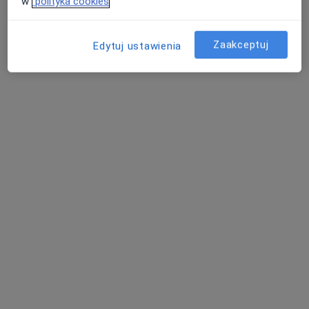
w
polityka cookies
Zaakceptuj
Edytuj ustawienia
PARTNER-MED Sylwia Bernat
·
Więcej
Medycyna pracy, Pediatria, Neurologia dziecięca
6 opinii
Słowackiego 75c, Myślenice
•
Mapa
Konsultacja lekarza rodzinnego
250 zł
Pokaż więcej usług
dr n. med. Piotr
lek. Rafał Krzysztof
Piejko
Sadowski
kardiolog
lekarz rodzinny