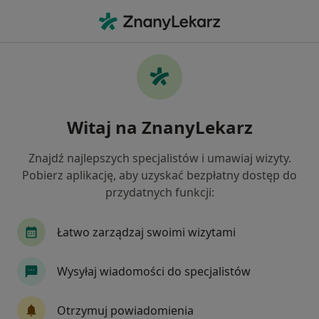
Me
Nadciśnienie Tętnicze • Myślenice, małopolskie
Filtry
• 1
Ubezpieczenie
Map
Nadciśnienie tętnicze specjaliści w
Witaj na ZnanyLekarz
Myślenicach
Jak działają wyniki wyszukiwania
Znajdź najlepszych specjalistów i umawiaj wizyty.
Pobierz aplikację, aby uzyskać bezpłatny dostęp do
przydatnych funkcji:
Jakiego specjalisty szukasz?
Internista
Dietetyk
Geriatra
Kardiol
Łatwo zarządzaj swoimi wizytami
Wysyłaj wiadomości do specjalistów
Otrzymuj powiadomienia