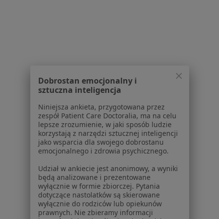
Regulamin
Polityka prywatności pacjentów
Polityka prywatności profesjonalistów
Polityka prywatności dla profesjonalistów, których
dane pozyskaliśmy samodzielnie
Polityka cookies
Jak działają wyniki wyszukiwania
Dobrostan emocjonalny i
Dostępność
sztuczna inteligencja
O nas
Praca
Rekrutujemy!
Niniejsza ankieta, przygotowana przez
zespół Patient Care Doctoralia, ma na celu
Partnerzy
lepsze zrozumienie, w jaki sposób ludzie
Centrum prasowe
korzystają z narzędzi sztucznej inteligencji
Kontakt
jako wsparcia dla swojego dobrostanu
emocjonalnego i zdrowia psychicznego.
Dla pacjentów
Udział w ankiecie jest anonimowy, a wyniki
będą analizowane i prezentowane
Lekarze
wyłącznie w formie zbiorczej. Pytania
Placówki medyczne
dotyczące nastolatków są skierowane
Pytania i odpowiedzi
wyłącznie do rodziców lub opiekunów
prawnych. Nie zbieramy informacji
Usługi i zabiegi