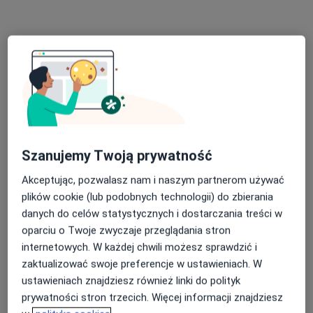
dr n. med. Piotr Piejko
·
Więcej
Kardiolog, Internista, Geriatra
Szanujemy Twoją prywatność
8 opinii
Akceptując, pozwalasz nam i naszym partnerom używać
Słowackiego 75c, Myślenice
•
Mapa
plików cookie (lub podobnych technologii) do zbierania
PARTNER-MED Sylwia Bernat
danych do celów statystycznych i dostarczania treści w
Konsultacja geriatryczna
300 zł
oparciu o Twoje zwyczaje przeglądania stron
internetowych. W każdej chwili możesz sprawdzić i
Specjalista nie oferuje umawiania online pod tym adresem.
zaktualizować swoje preferencje w ustawieniach. W
Poproś o wizytę
ustawieniach znajdziesz również linki do polityk
prywatności stron trzecich. Więcej informacji znajdziesz