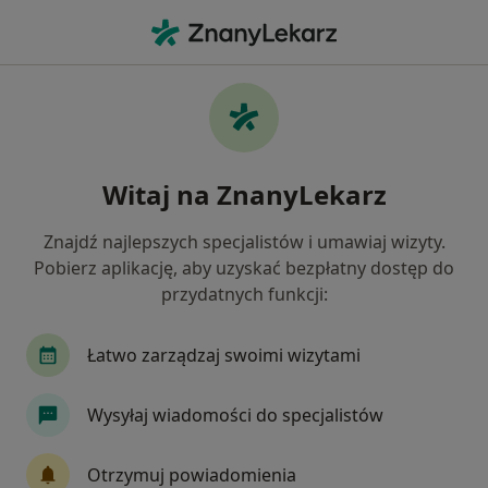
Me
Wzdęcia • Nowy Targ, małopolskie
Filtry
• 1
Ubezpieczenie
Map
Wzdęcia specjaliści w Nowym Targu
Witaj na ZnanyLekarz
Jak działają wyniki wyszukiwania
Znajdź najlepszych specjalistów i umawiaj wizyty.
Pobierz aplikację, aby uzyskać bezpłatny dostęp do
Jakiego specjalisty szukasz?
przydatnych funkcji:
Gastrolog
Internista
Dietetyk
Alergo
Łatwo zarządzaj swoimi wizytami
Wysyłaj wiadomości do specjalistów
Otrzymuj powiadomienia