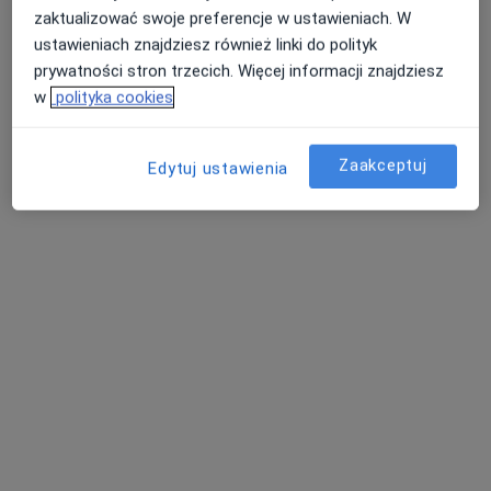
zaktualizować swoje preferencje w ustawieniach. W
ustawieniach znajdziesz również linki do polityk
prywatności stron trzecich. Więcej informacji znajdziesz
w
polityka cookies
dr n. med. Mikołaj Głowacki
Zaakceptuj
Edytuj ustawienia
·
Więcej
Gastrolog, Hepatolog, Internista
160 opinii
Kowaniec 2A, Nowy Targ
•
Mapa
ALLMEDICA
Specjalista nie oferuje umawiania online pod tym adresem.
Poproś o wizytę