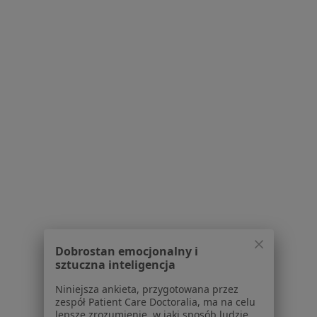
O nas
Praca
Rekrutujemy!
Partnerzy
Centrum prasowe
Kontakt
Dla pacjentów
Lekarze
Placówki medyczne
Pytania i odpowiedzi
Usługi i zabiegi
Choroby
Pomoc
Aplikacje mobilne
Dobrostan emocjonalny i
Blog dla pacjentów
sztuczna inteligencja
Dla profesjonalistów
Niniejsza ankieta, przygotowana przez
zespół Patient Care Doctoralia, ma na celu
Cennik
lepsze zrozumienie, w jaki sposób ludzie