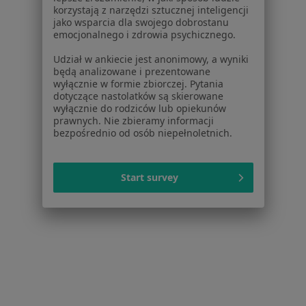
Dla lekarzy
korzystają z narzędzi sztucznej inteligencji
jako wsparcia dla swojego dobrostanu
Dla placówek medycznych
emocjonalnego i zdrowia psychicznego.
Noa Notes
nowość
Baza wiedzy
Udział w ankiecie jest anonimowy, a wyniki
będą analizowane i prezentowane
Centrum Pomocy dla Specjalisty
wyłącznie w formie zbiorczej. Pytania
dotyczące nastolatków są skierowane
Kontakt
wyłącznie do rodziców lub opiekunów
ZnanyLekarz - Strona główna
prawnych. Nie zbieramy informacji
bezpośrednio od osób niepełnoletnich.
ZnanyLekarz Sp. z o.o.
ul. Kolejowa 5/7
01-217 Warszawa, Polska
Start survey
NIP: ⁠7010224868
KRS: ⁠0000347997
REGON: ⁠142276657
Sąd Rejonowy dla m.st. Warszawy w Warszawie XII
Wydział Gospodarczy KRS
Facebook
otwiera się w nowej karcie