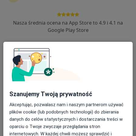
Nasza średnia ocena na App Store to 4.9 i 4.1 na
ALLMEDICA
Google Play Store
·
Więcej
Pediatria, Interna, Ginekologia
630 opinii
Adres 1
Adres 2
Adres 3
Adres 4
Aleja Tysiąclecia 111, Nowy Targ
•
Mapa
Usunięcie zmiany skórnej krioterapią
od 200 zł
Pokaż więcej usług
Szanujemy Twoją prywatność
Brak dostępnych specjalistów z wolnymi terminami w tym centrum medycznym.
Akceptując, pozwalasz nam i naszym partnerom używać
Pokaż profil
plików cookie (lub podobnych technologii) do zbierania
danych do celów statystycznych i dostarczania treści w
oparciu o Twoje zwyczaje przeglądania stron
internetowych. W każdej chwili możesz sprawdzić i