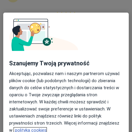
Nasza średnia ocena na App Store to 4.9 i 4.1 na
ALLMEDICA
Google Play Store
·
Więcej
Pediatria, Interna, Ginekologia
630 opinii
Adres 1
Adres 2
Adres 3
Adres 4
Szanujemy Twoją prywatność
Aleja Tysiąclecia 111, Nowy Targ
•
Mapa
Akceptując, pozwalasz nam i naszym partnerom używać
Usunięcie zmiany skórnej krioterapią
od 200 zł
plików cookie (lub podobnych technologii) do zbierania
Pokaż więcej usług
danych do celów statystycznych i dostarczania treści w
Brak dostępnych specjalistów z wolnymi terminami w tym centrum medycznym.
oparciu o Twoje zwyczaje przeglądania stron
internetowych. W każdej chwili możesz sprawdzić i
Pokaż profil
zaktualizować swoje preferencje w ustawieniach. W
ustawieniach znajdziesz również linki do polityk
prywatności stron trzecich. Więcej informacji znajdziesz
w
polityka cookies