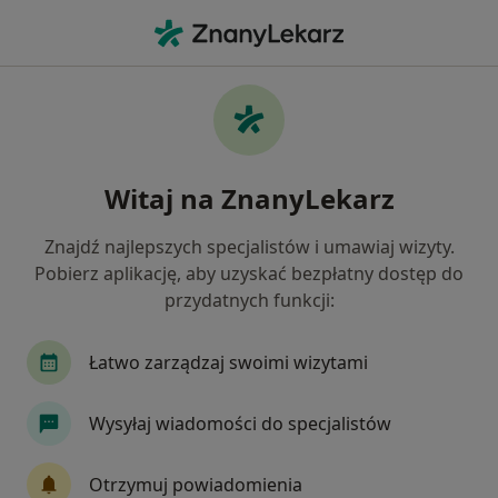
Me
Choroby Trzustki • Nowy Targ, małopolskie
Filtry
• 1
Ubezpieczenie
Map
Choroby trzustki specjaliści w Nowym Targu
Witaj na ZnanyLekarz
Jak działają wyniki wyszukiwania
Znajdź najlepszych specjalistów i umawiaj wizyty.
Pobierz aplikację, aby uzyskać bezpłatny dostęp do
Jakiego specjalisty szukasz?
przydatnych funkcji:
Gastrolog
Internista
Alergolog
Audio
Łatwo zarządzaj swoimi wizytami
Wysyłaj wiadomości do specjalistów
Otrzymuj powiadomienia