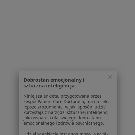
Lekarze
Placówki medyczne
Pytania i odpowiedzi
Usługi i zabiegi
Choroby
Pomoc
Aplikacje mobilne
Blog dla pacjentów
Dla profesjonalistów
Cennik
Dobrostan emocjonalny i
Dla lekarzy
sztuczna inteligencja
Dla placówek medycznych
Niniejsza ankieta, przygotowana przez
Noa Notes
nowość
zespół Patient Care Doctoralia, ma na celu
Baza wiedzy
lepsze zrozumienie, w jaki sposób ludzie
Centrum Pomocy dla Specjalisty
korzystają z narzędzi sztucznej inteligencji
jako wsparcia dla swojego dobrostanu
Kontakt
emocjonalnego i zdrowia psychicznego.
ZnanyLekarz - Strona główna
Udział w ankiecie jest anonimowy, a wyniki