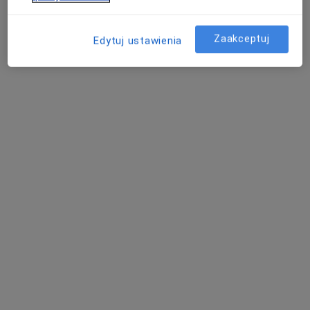
Zaakceptuj
Edytuj ustawienia
dr n. med. Mikołaj Głowacki
·
Więcej
Gastrolog, Hepatolog, Internista
160 opinii
Kowaniec 2A, Nowy Targ
•
Mapa
ALLMEDICA
Specjalista nie oferuje umawiania online pod tym adresem.
Poproś o wizytę