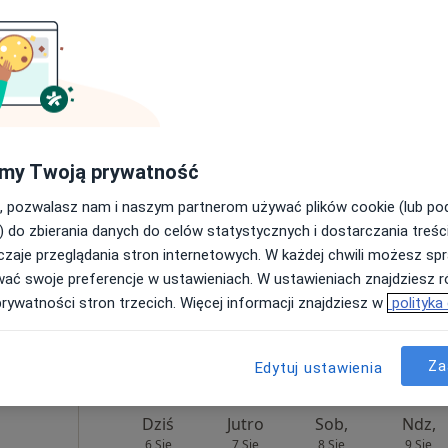
Umawianie online nie jest dostępne
Poproś o wizytę
ralna)
czna
my Twoją prywatność
płacą
, pozwalasz nam i naszym partnerom używać plików cookie (lub p
) do zbierania danych do celów statystycznych i dostarczania treśc
zaje przeglądania stron internetowych. W każdej chwili możesz spr
wać swoje preferencje w ustawieniach. W ustawieniach znajdziesz ró
prywatności stron trzecich. Więcej informacji znajdziesz w
polityka
300 zł
Za
Edytuj ustawienia
Dziś
Jutro
Sob,
Ndz,
6 Sie
7 Sie
8 Sie
9 Sie