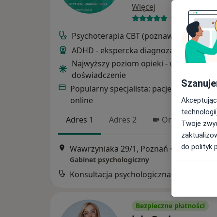
Więcej
109 opinii
Psychoterapia CBT (poznawczo-behawio
ADHD - ekspercka diagnoza psychologi
Najwyższy poziom opieki - wiedza i
doświadczenie
Szanuje
Popularny specjalista: pacjenci chętnie 
online
Akceptując
technologii
Adres 1
Adres 2
Online
Twoje zwyc
zaktualizo
do polityk 
Wawrzyniaka 29/1, Poznań
•
Mapa
Gabinet psychologiczny
Konsultacja psychologiczna
Bezpieczne płatności