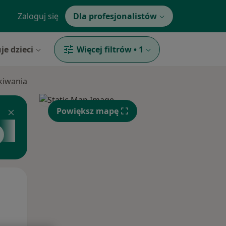
Zaloguj się
Dla profesjonalistów
je dzieci
Więcej filtrów
•
1
ukiwania
Powiększ mapę
Pon,
Wt,
Śr,
10 Sie
11 Sie
12 Sie