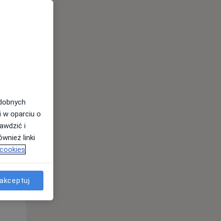
odobnych
i w oparciu o
awdzić i
wnież linki
 cookies
akceptuj
Pon,
Wt,
Śr,
10 Sie
11 Sie
12 Sie