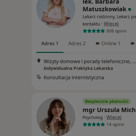
lek. Barbara
Matuszkowiak
Lekarz rodzinny, Lekarz p
·
Więcej
kontaktu
608 opinii
Adres 1
Adres 2
Online 1
Wizyty domowe i porady telefoniczne, Poznań
Indywidualna Praktyka Lekarska
Konsultacja internistyczna
Bezpieczne płatności
mgr Urszula Mic
·
Więcej
Psycholog
14 opinii