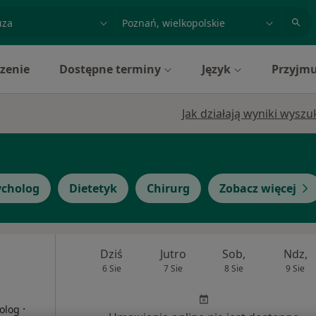
acja, badanie lub nazwisko
miasto lub dzielnica
zenie
Dostępne terminy
Język
Przyjmu
Jak działają wyniki wysz
ycholog
Dietetyk
Chirurg
Zobacz więcej
Dziś
Jutro
Sob,
Ndz,
6 Sie
7 Sie
8 Sie
9 Sie
·
olog