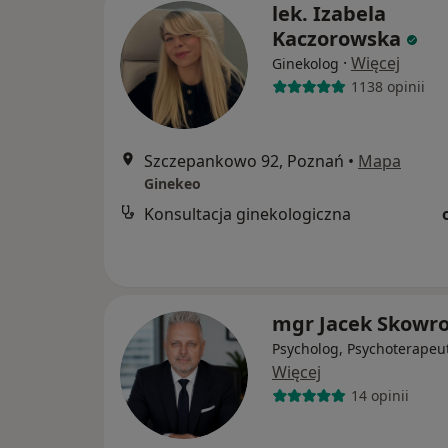
lek. Izabela
Kaczorowska
·
Więcej
Ginekolog
1138 opinii
Szczepankowo 92, Poznań
•
Mapa
Ginekeo
Konsultacja ginekologiczna
mgr Jacek Skowr
Psycholog, Psychoterapeu
Więcej
14 opinii