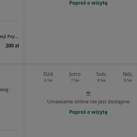
Poproś o wizytę
MISKE CLINIC - Centrum Diagnozy i Konsultacji Psychologicznej
200 zł
Dziś
Jutro
Sob,
Ndz,
6 Sie
7 Sie
8 Sie
9 Sie
·
olog
Umawianie online nie jest dostępne
Poproś o wizytę