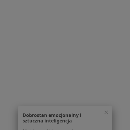
W pobliżu Warszawy
Lekarze rehabilitacji medycznej w Konstancinie-
Jeziornie
Lekarze rehabilitacji medycznej w Piasecznie
Lekarze rehabilitacji medycznej w Pruszkowie
Lekarze rehabilitacji medycznej w Otwocku
Lekarze rehabilitacji medycznej w Legionowie
Więcej (12)
Więcej w kategorii: W pobliżu Warszawy
Najczęstsze schorzenia
Bóle kręgosłupa Warszawa
Ból barku Warszawa
Dobrostan emocjonalny i
sztuczna inteligencja
Ból biodra Warszawa