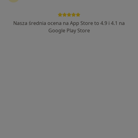
Nasza średnia ocena na App Store to 4.9 i 4.1 na
Google Play Store
Bezpieczne płatności
lek. Joanna Pęska
·
Więcej
Lekarz rehabilitacji medycznej, Neurochirurg
34 opinie
Lucerny 117, Warszawa
•
Mapa
KLINIKA SMYKA
Konsultacja rehabilitanta dziecięcego
400 zł
Specjalista nie oferuje umawiania online pod tym adresem.
Poproś o wizytę