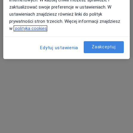
zaktualizować swoje preferencje w ustawieniach. W
ustawieniach znajdziesz również linki do polityk
Domaniewska 52, Warszawa
•
Mapa
prywatności stron trzecich. Więcej informacji znajdziesz
Centrum Medyczne Grupa LUX MED Warszawa - Domaniewska 52
w
polityka cookies
USG stawu kolanowego
od 389 zł
Specjalista nie oferuje umawiania online pod tym adresem.
Zaakceptuj
Edytuj ustawienia
Poproś o wizytę
lek. Adam Zalewski
·
Więcej
Lekarz rehabilitacji medycznej, Ultrasonografista