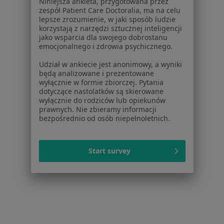
Niniejsza ankieta, przygotowana przez
Dyskopatia Warszawa
zespół Patient Care Doctoralia, ma na celu
lepsze zrozumienie, w jaki sposób ludzie
Rwa kulszowa Warszawa
korzystają z narzędzi sztucznej inteligencji
jako wsparcia dla swojego dobrostanu
Więcej (15)
emocjonalnego i zdrowia psychicznego.
Więcej w kategorii: Najczęstsze schorzenia
Udział w ankiecie jest anonimowy, a wyniki
będą analizowane i prezentowane
Ubezpieczyciele w Warszawie
wyłącznie w formie zbiorczej. Pytania
Lekarze rehabilitacji medycznej z Allianz w
dotyczące nastolatków są skierowane
wyłącznie do rodziców lub opiekunów
Warszawie
prawnych. Nie zbieramy informacji
bezpośrednio od osób niepełnoletnich.
Lekarze rehabilitacji medycznej z Signal Iduna w
Warszawie
Lekarze rehabilitacji medycznej z INTER Polska w
Start survey
Warszawie
Lekarze rehabilitacji medycznej z PZU Zdrowie w
Warszawie
Lekarze rehabilitacji medycznej z SKOK Asekuracja
w Warszawie