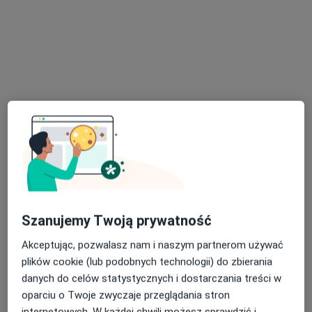
lek. Paweł Ratuski
lekarz rehabilitacji
medycznej
Brak dostępnych specjalistów z wolnymi terminami w tym centrum medycznym.
Pokaż profil
Szanujemy Twoją prywatność
lek. Victoria Perovic-Kaczmarek
Akceptując, pozwalasz nam i naszym partnerom używać
plików cookie (lub podobnych technologii) do zbierania
·
Więcej
Lekarz rehabilitacji medycznej, Ultrasonografista
danych do celów statystycznych i dostarczania treści w
5 opinii
oparciu o Twoje zwyczaje przeglądania stron
Adres 1
Adres 2
internetowych. W każdej chwili możesz sprawdzić i