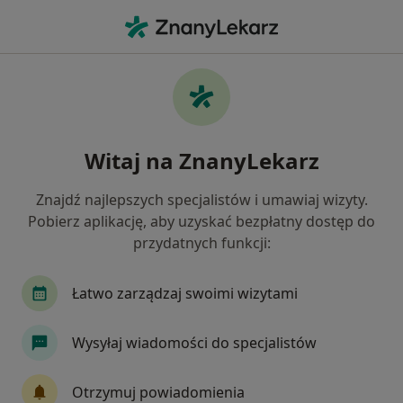
Me
Lekarz Rehabilitacji Medycznej • Warszawa, mazowieckie
Filtry
Ubezpieczenie
Mapa
Polecani lekarze rehabilitacji medycznej w
Witaj na ZnanyLekarz
Warszawie
Jak działają wyniki wyszukiwania
Znajdź najlepszych specjalistów i umawiaj wizyty.
Pobierz aplikację, aby uzyskać bezpłatny dostęp do
przydatnych funkcji:
Wybierz swoje ubezpieczenie
Allianz
INTER Polska
LUX MED
PZU Z
Łatwo zarządzaj swoimi wizytami
Wysyłaj wiadomości do specjalistów
Otrzymuj powiadomienia