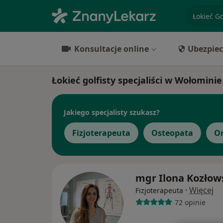
specjaliz
Konsultacje online
Ubezpiec
Łokieć golfisty specjaliści w Wołominie
Jakiego specjalisty szukasz?
Fizjoterapeuta
Osteopata
O
mgr Ilona Kozłow
·
Więcej
Fizjoterapeuta
72 opinie