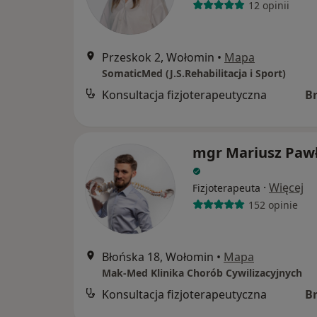
12 opinii
Przeskok 2, Wołomin
•
Mapa
SomaticMed (J.S.Rehabilitacja i Sport)
Konsultacja fizjoterapeutyczna
B
mgr Mariusz Paw
·
Więcej
Fizjoterapeuta
152 opinie
Błońska 18, Wołomin
•
Mapa
Mak-Med Klinika Chorób Cywilizacyjnych
Konsultacja fizjoterapeutyczna
B