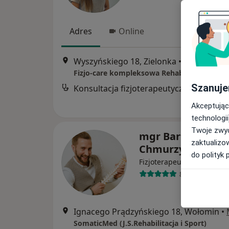
Adres
Online
Wyszyńskiego 18, Zielonka
•
Mapa
Szanuje
Konsultacja fizjoterapeutyczna
Akceptując
technologii
Twoje zwyc
mgr Bartłomiej
zaktualizo
Chmurzyński
do polityk 
Fizjoterapeuta, Osteopata
83 opinie
Ignacego Prądzyńskiego 18, Wołomin
•
SomaticMed (J.S.Rehabilitacja i Sport)