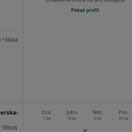
Umawianie online nie jest dostępne
Pokaż profil
n
•
Mapa
erska-
Dziś
Jutro
Ndz,
Pon,
7 Sie
8 Sie
9 Sie
10 Sie
·
Więcej