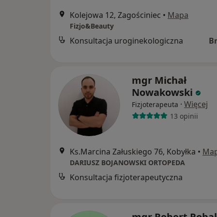
Kolejowa 12, Zagościniec
•
Mapa
Fizjo&Beauty
Konsultacja uroginekologiczna
B
mgr Michał
Nowakowski
·
Więcej
Fizjoterapeuta
13 opinii
Ks.Marcina Załuskiego 76, Kobyłka
•
Ma
DARIUSZ BOJANOWSKI ORTOPEDA
Konsultacja fizjoterapeutyczna
mgr Robert Roba