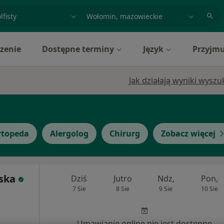
acja, badanie lub nazwisko
miasto lub dzielnica
zenie
Dostępne terminy
Język
Przyjmu
Jak działają wyniki wysz
rtopeda
Alergolog
Chirurg
Zobacz więcej
ska
Dziś
Jutro
Ndz,
Pon,
7 Sie
8 Sie
9 Sie
10 Sie
Umawianie online nie jest dostępne