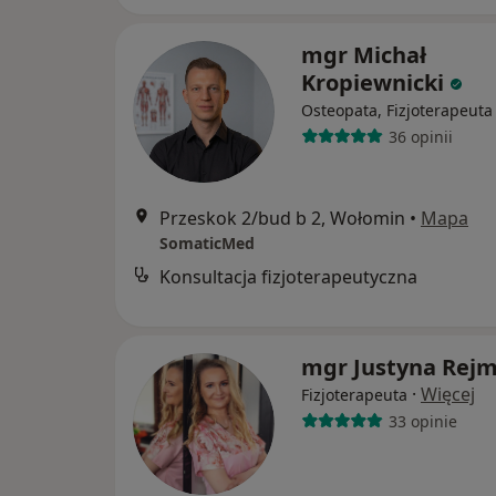
mgr Michał
Kropiewnicki
Osteopata, Fizjoterapeuta
36 opinii
Przeskok 2/bud b 2, Wołomin
•
Mapa
SomaticMed
Konsultacja fizjoterapeutyczna
mgr Justyna Rej
·
Więcej
Fizjoterapeuta
33 opinie