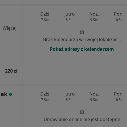
Dziś
Jutro
Ndz,
Pon,
7 Sie
8 Sie
9 Sie
10 Sie
·
Więcej
Brak kalendarza w Twojej lokalizacji.
Pokaż adresy z kalendarzem
220 zł
mak
Dziś
Jutro
Ndz,
Pon,
7 Sie
8 Sie
9 Sie
10 Sie
Umawianie online nie jest dostępne