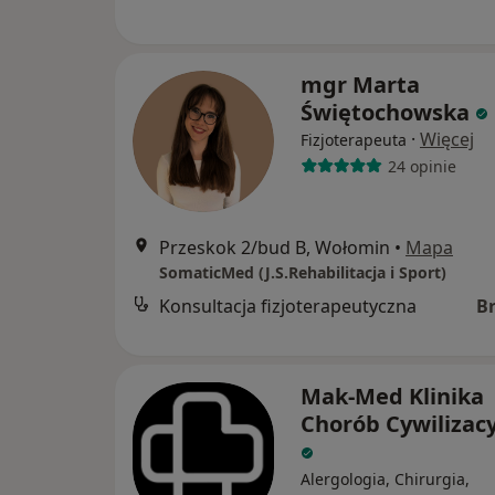
mgr Marta
Świętochowska
·
Więcej
Fizjoterapeuta
24 opinie
Przeskok 2/bud B, Wołomin
•
Mapa
SomaticMed (J.S.Rehabilitacja i Sport)
Konsultacja fizjoterapeutyczna
B
Mak-Med Klinika
Chorób Cywilizac
Alergologia, Chirurgia,