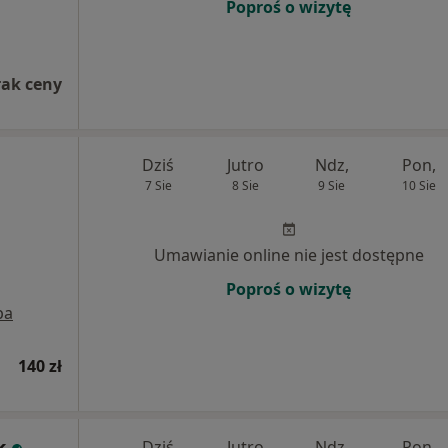
Poproś o wizytę
rak ceny
Dziś
Jutro
Ndz,
Pon,
7 Sie
8 Sie
9 Sie
10 Sie
Umawianie online nie jest dostępne
Poproś o wizytę
pa
140 zł
k
Dziś
Jutro
Ndz,
Pon,