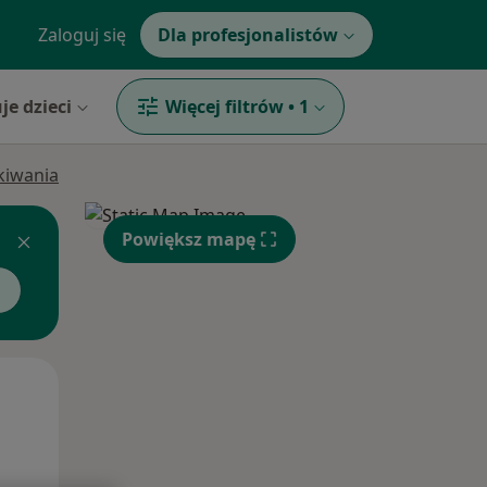
Zaloguj się
Dla profesjonalistów
je dzieci
Więcej filtrów
•
1
ukiwania
Powiększ mapę
Wt,
Śr,
Czw,
11 Sie
12 Sie
13 Sie