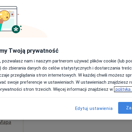
Poproś o wizytę
Fizjo-care kompleksowa Rehabilitacja Ilona Kozłowska
my Twoją prywatność
200 zł
, pozwalasz nam i naszym partnerom używać plików cookie (lub p
) do zbierania danych do celów statystycznych i dostarczania treśc
zaje przeglądania stron internetowych. W każdej chwili możesz spr
Dziś
Jutro
Ndz,
Pon,
wać swoje preferencje w ustawieniach. W ustawieniach znajdziesz ró
7 Sie
8 Sie
9 Sie
10 Sie
prywatności stron trzecich. Więcej informacji znajdziesz w
polityka
·
Więcej
Brak kalendarza w Twojej lokalizacji.
Za
Edytuj ustawienia
Pokaż adresy z kalendarzem
Mapa