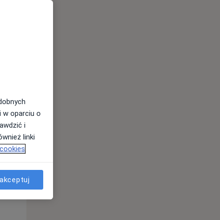
odobnych
i w oparciu o
awdzić i
Wt,
Śr,
Czw,
wnież linki
11 Sie
12 Sie
13 Sie
 cookies
akceptuj