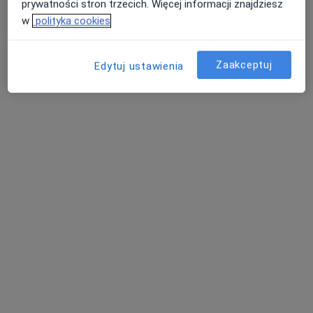
prywatności stron trzecich. Więcej informacji znajdziesz
3 opinie
w
polityka cookies
Adres
Online
Zaakceptuj
Edytuj ustawienia
Oskara Kolberga 11, Kielce
•
Mapa
Centrum Terapii ALMA
Konsultacja diagnostyczna
300 zł
Specjalista nie oferuje umawiania online pod tym adresem.
Poproś o wizytę