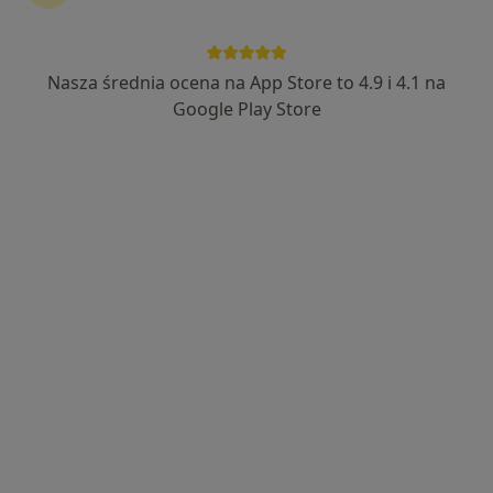
Nasza średnia ocena na App Store to 4.9 i 4.1 na
Bezpieczne płatności
Google Play Store
mgr Wojciech Kopytek
·
Więcej
Psycholog, Psychoterapeuta, Psycholog dziecięcy
259 opinii
Popularny specjalista: pacjenci chętnie płacą
online
Adres 1
Adres 2
Online
Złota 23, Kielce
•
Mapa
Studio Nowych Możliwości Pracownia Psychologiczna Wojciech Kopytek
Konsultacja psychologiczna (pierwsza wizyta)
250 zł
Specjalista nie oferuje umawiania online pod tym adresem.
Poproś o wizytę