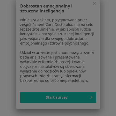
W pobliżu Kielc
Dobrostan emocjonalny i
Kryzys w związku w Skarżysku-Kamiennej
sztuczna inteligencja
Kryzys w związku w Busku-Zdroju
Niniejsza ankieta, przygotowana przez
zespół Patient Care Doctoralia, ma na celu
Kryzys w związku w Końskich
lepsze zrozumienie, w jaki sposób ludzie
korzystają z narzędzi sztucznej inteligencji
Kryzys w związku w Starachowicach
jako wsparcia dla swojego dobrostanu
emocjonalnego i zdrowia psychicznego.
Kryzys w związku w Jędrzejowie
Udział w ankiecie jest anonimowy, a wyniki
Więcej (2)
będą analizowane i prezentowane
Więcej w kategorii: W pobliżu Kielc
wyłącznie w formie zbiorczej. Pytania
dotyczące nastolatków są skierowane
wyłącznie do rodziców lub opiekunów
Schorzenia w Kielcach
prawnych. Nie zbieramy informacji
Depresja w Kielcach
bezpośrednio od osób niepełnoletnich.
Kryzys emocjonalny w Kielcach
Start survey
Zaburzenia emocjonalne w Kielcach
Zaburzenia lękowe w Kielcach