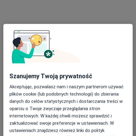
Oskara Kolberga 11, Kielce
•
Mapa
Centrum Terapii ALMA
Konsultacja psychologiczna dzieci
300 zł
Specjalista nie oferuje umawiania online pod tym adresem.
Poproś o wizytę
Szanujemy Twoją prywatność
Akceptując, pozwalasz nam i naszym partnerom używać
plików cookie (lub podobnych technologii) do zbierania
danych do celów statystycznych i dostarczania treści w
oparciu o Twoje zwyczaje przeglądania stron
internetowych. W każdej chwili możesz sprawdzić i
Bezpieczne płatności
zaktualizować swoje preferencje w ustawieniach. W
mgr Weronika Szeloch
ustawieniach znajdziesz również linki do polityk
·
Więcej
Psycholog