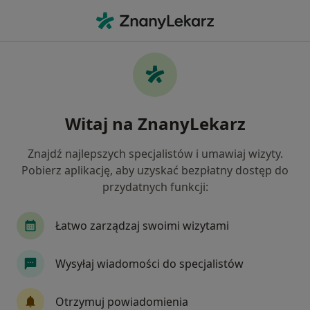
Me
Kryzys W Związku • Kielce, świętokrzyskie
Filtry
• 1
Ubezpieczenie
Map
Kryzys w związku specjaliści w Kielcach
Witaj na ZnanyLekarz
Jak działają wyniki wyszukiwania
Znajdź najlepszych specjalistów i umawiaj wizyty.
Pobierz aplikację, aby uzyskać bezpłatny dostęp do
Jakiego specjalisty szukasz?
przydatnych funkcji:
Psycholog
Psychoterapeuta
Psychiatra
Łatwo zarządzaj swoimi wizytami
Wysyłaj wiadomości do specjalistów
Otrzymuj powiadomienia