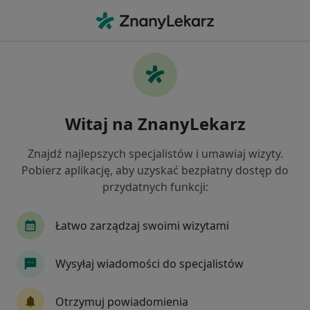
Me
Nerwica • Kielce, świętokrzyskie
Filtry
• 1
Ubezpieczenie
Map
Nerwica specjaliści w Kielcach
Witaj na ZnanyLekarz
Jak działają wyniki wyszukiwania
Znajdź najlepszych specjalistów i umawiaj wizyty.
Pobierz aplikację, aby uzyskać bezpłatny dostęp do
Jakiego specjalisty szukasz?
przydatnych funkcji:
Psycholog
Psychoterapeuta
Psychiatra
Łatwo zarządzaj swoimi wizytami
Wysyłaj wiadomości do specjalistów
Otrzymuj powiadomienia