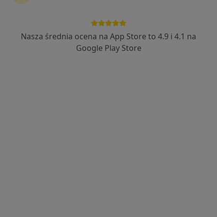
Nasza średnia ocena na App Store to 4.9 i 4.1 na
Bezpieczne płatności
Google Play Store
mgr Aneta Ceglińska
·
Więcej
Psycholog
18 opinii
Adres
Online
Wesoła 51/131, Kielce
•
Mapa
Czuła Równowaga Aneta Ceglińska Psychoterapia Poznawczo-Behawioralna dzieci i dorosłych
Konsultacja psychologiczna
200 zł
Specjalista nie oferuje umawiania online pod tym adresem.
Poproś o wizytę