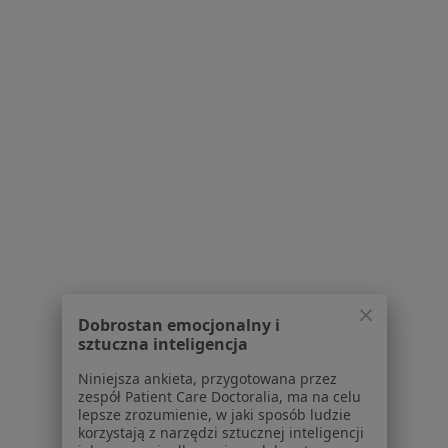
Warszawska 151, Kielce
•
Mapa
Gabinet Prywatny budynek SUPRAMED, gabinet 14
Konsultacja psychiatryczna (kolejna wizyta)
250 zł
Specjalista nie oferuje umawiania online pod tym adresem.
Poproś o wizytę
1
2
3
4
5
6
7
Powiązane wyszukiwania
W pobliżu Kielc
Dobrostan emocjonalny i
Nerwica w Skarżysku-Kamiennej
sztuczna inteligencja
Nerwica w Końskich
Niniejsza ankieta, przygotowana przez
zespół Patient Care Doctoralia, ma na celu
Nerwica w Starachowicach
lepsze zrozumienie, w jaki sposób ludzie
korzystają z narzędzi sztucznej inteligencji
Nerwica w Busku-Zdroju