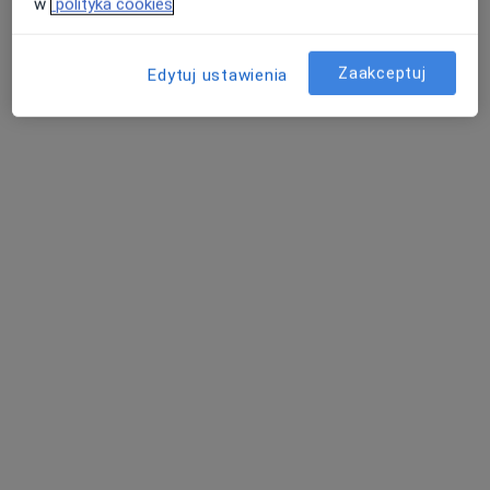
w
polityka cookies
ul. Górna 19A/ lok.9 (IV piętro), Kielce
•
Mapa
Psycholog Katarzyna Dalka
Zaakceptuj
Edytuj ustawienia
Konsultacja psychologiczna
180 zł
Specjalista nie oferuje umawiania online pod tym adresem.
Poproś o wizytę
mgr Agnieszka Pietras
·
Więcej
Psychoterapeuta
22 opinie