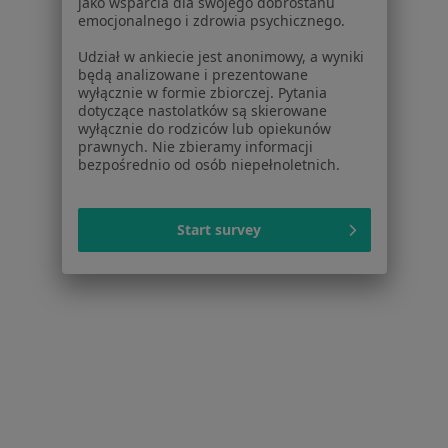
jako wsparcia dla swojego dobrostanu
emocjonalnego i zdrowia psychicznego.
Nerwica w Piekoszowie
Udział w ankiecie jest anonimowy, a wyniki
Więcej (3)
będą analizowane i prezentowane
Więcej w kategorii: W pobliżu Kielc
wyłącznie w formie zbiorczej. Pytania
dotyczące nastolatków są skierowane
Schorzenia w Kielcach
wyłącznie do rodziców lub opiekunów
prawnych. Nie zbieramy informacji
Nadciśnienie tętnicze w Kielcach
bezpośrednio od osób niepełnoletnich.
Zaburzenia rytmu serca w Kielcach
Niewydolność serca w Kielcach
Start survey
Choroba wieńcowa w Kielcach
Nadciśnienie w Kielcach
Więcej (15)
Więcej w kategorii: Schorzenia w Kielcach
Strona Główna
Choroby
Nerwica
Kielce
Zmień miasto
Zmień miast