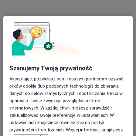
Gabinet
Konsultacja psychologiczna
150 zł
Specjalista nie oferuje umawiania online pod tym adresem.
Poproś o wizytę
Szanujemy Twoją prywatność
Akceptując, pozwalasz nam i naszym partnerom używać
plików cookie (lub podobnych technologii) do zbierania
danych do celów statystycznych i dostarczania treści w
oparciu o Twoje zwyczaje przeglądania stron
mgr Katarzyna Dalka
internetowych. W każdej chwili możesz sprawdzić i
·
Więcej
Psycholog, Psychoterapeuta, Psycholog dziecięcy
zaktualizować swoje preferencje w ustawieniach. W
87 opinii
ustawieniach znajdziesz również linki do polityk
Adres 1
Adres 2
Adres 3
Online
prywatności stron trzecich. Więcej informacji znajdziesz