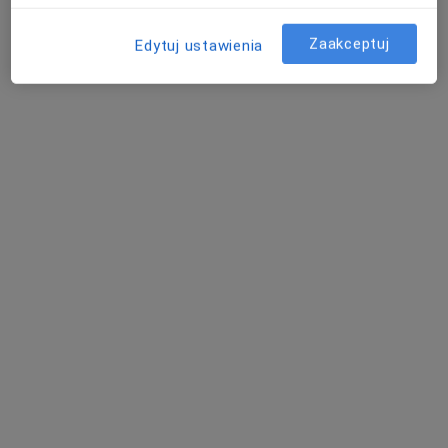
Poproś o wizytę
Zaakceptuj
Edytuj ustawienia
Bezpieczne płatności
mgr Aneta Ceglińska
·
Więcej
Psycholog
18 opinii
Adres
Online
Wesoła 51/131, Kielce
•
Mapa