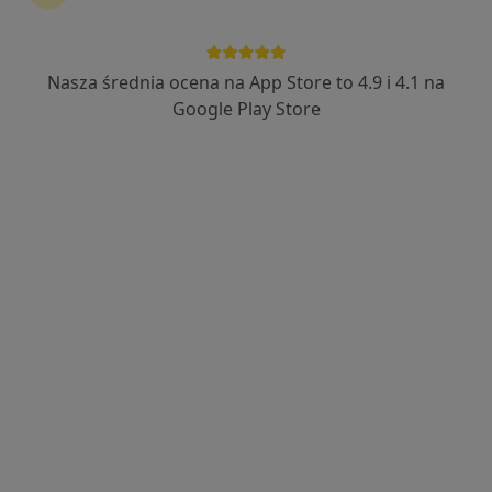
Nasza średnia ocena na App Store to 4.9 i 4.1 na
mgr Ewelina Pietrzyk
Google Play Store
·
Więcej
Psycholog, Psychoterapeuta
16 opinii
Sandomierska 189, Kielce
•
Mapa
Gabinet Psychoterapii Ewelina Pietrzyk
Konsultacja psychologiczna
180 zł
Specjalista nie oferuje umawiania online pod tym adresem.
Poproś o wizytę