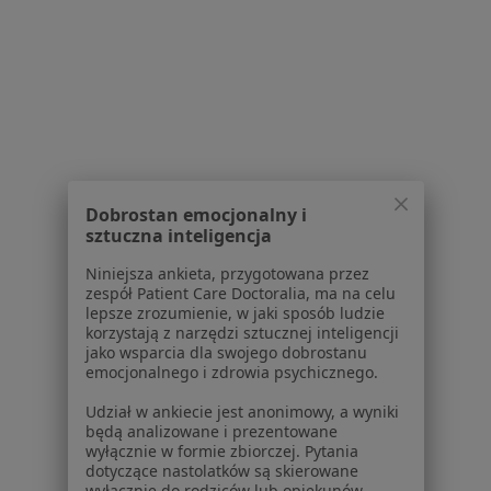
Poproś o wizytę
1
2
3
4
5
6
Powiązane wyszukiwania
W pobliżu Kielc
Dobrostan emocjonalny i
Zaburzenia osobowości w Skarżysku-Kamiennej
sztuczna inteligencja
Zaburzenia osobowości w Jędrzejowie
Niniejsza ankieta, przygotowana przez
zespół Patient Care Doctoralia, ma na celu
Zaburzenia osobowości w Końskich
lepsze zrozumienie, w jaki sposób ludzie
korzystają z narzędzi sztucznej inteligencji
Zaburzenia osobowości w Starachowicach
jako wsparcia dla swojego dobrostanu
emocjonalnego i zdrowia psychicznego.
Zaburzenia osobowości w Mircu
Udział w ankiecie jest anonimowy, a wyniki
będą analizowane i prezentowane
Schorzenia w Kielcach
wyłącznie w formie zbiorczej. Pytania
dotyczące nastolatków są skierowane
Depresja w Kielcach
wyłącznie do rodziców lub opiekunów