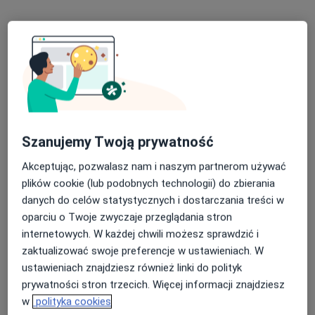
Szanujemy Twoją prywatność
mgr Małgorzata Kuleta
·
Więcej
Psycholog, Psychoterapeuta, Psychotraumatolog
Akceptując, pozwalasz nam i naszym partnerom używać
125 opinii
plików cookie (lub podobnych technologii) do zbierania
danych do celów statystycznych i dostarczania treści w
Adres
Online
oparciu o Twoje zwyczaje przeglądania stron
internetowych. W każdej chwili możesz sprawdzić i
Warszawska 6, Kielce
•
Mapa
zaktualizować swoje preferencje w ustawieniach. W
Centrum Harmonii Emocjonalnej
ustawieniach znajdziesz również linki do polityk
Konsultacja psychologiczna
200 zł
prywatności stron trzecich. Więcej informacji znajdziesz
w
polityka cookies
Specjalista nie oferuje umawiania online pod tym adresem.