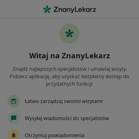
Me
Zaburzenia Osobowości • Kielce, świętokrzyskie
Filtry
• 1
Ubezpieczenie
Map
Zaburzenia osobowości specjaliści w
Witaj na ZnanyLekarz
Kielcach
Jak działają wyniki wyszukiwania
Znajdź najlepszych specjalistów i umawiaj wizyty.
Pobierz aplikację, aby uzyskać bezpłatny dostęp do
przydatnych funkcji:
Jakiego specjalisty szukasz?
Psycholog
Psychoterapeuta
Psychiatra
Łatwo zarządzaj swoimi wizytami
Wysyłaj wiadomości do specjalistów
Otrzymuj powiadomienia