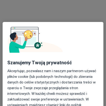
Oskara Kolberga 11, Kielce
•
Mapa
Centrum Terapii ALMA
Konsultacja diagnostyczna
300 zł
Specjalista nie oferuje umawiania online pod tym adresem.
Poproś o wizytę
Szanujemy Twoją prywatność
Akceptując, pozwalasz nam i naszym partnerom używać
plików cookie (lub podobnych technologii) do zbierania
danych do celów statystycznych i dostarczania treści w
oparciu o Twoje zwyczaje przeglądania stron
Bezpieczne płatności
internetowych. W każdej chwili możesz sprawdzić i
mgr Paweł Sutowicz
zaktualizować swoje preferencje w ustawieniach. W
·
Więcej
Psychoterapeuta, Fizjoterapeuta
ustawieniach znajdziesz również linki do polityk