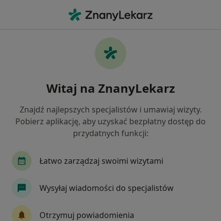
Me
Kryzys Życiowy • Kielce, świętokrzyskie
Filtry
• 1
Ubezpieczenie
Map
Kryzys życiowy specjaliści w Kielcach
Witaj na ZnanyLekarz
Jak działają wyniki wyszukiwania
Znajdź najlepszych specjalistów i umawiaj wizyty.
Pobierz aplikację, aby uzyskać bezpłatny dostęp do
Jakiego specjalisty szukasz?
przydatnych funkcji:
Psycholog
Psychoterapeuta
Psychiatra
Łatwo zarządzaj swoimi wizytami
Wysyłaj wiadomości do specjalistów
Otrzymuj powiadomienia