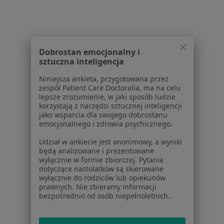
1
2
3
4
5
6
7
Powiązane wyszukiwania
Dobrostan emocjonalny i
W pobliżu Kielc
sztuczna inteligencja
Kryzys życiowy w Końskich
Niniejsza ankieta, przygotowana przez
zespół Patient Care Doctoralia, ma na celu
Kryzys życiowy w Starachowicach
lepsze zrozumienie, w jaki sposób ludzie
korzystają z narzędzi sztucznej inteligencji
Kryzys życiowy w Skarżysku-Kamiennej
jako wsparcia dla swojego dobrostanu
emocjonalnego i zdrowia psychicznego.
Kryzys życiowy w Piekoszowie
Udział w ankiecie jest anonimowy, a wyniki
Kryzys życiowy w Busku-Zdroju
będą analizowane i prezentowane
wyłącznie w formie zbiorczej. Pytania
Więcej (2)
dotyczące nastolatków są skierowane
Więcej w kategorii: W pobliżu Kielc
wyłącznie do rodziców lub opiekunów
prawnych. Nie zbieramy informacji
bezpośrednio od osób niepełnoletnich.
Schorzenia w Kielcach
Nadciśnienie tętnicze w Kielcach