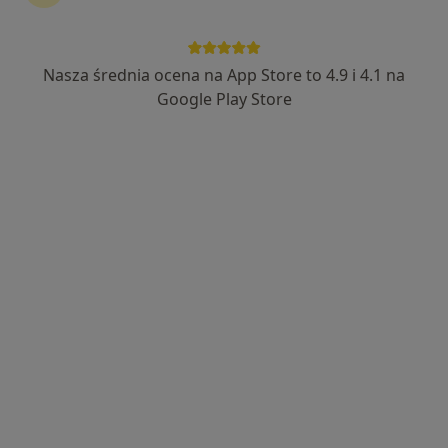
Nasza średnia ocena na App Store to 4.9 i 4.1 na
Bezpieczne płatności
Google Play Store
mgr Wojciech Kopytek
·
Więcej
Psycholog, Psychoterapeuta, Psycholog dziecięcy
259 opinii
Popularny specjalista: pacjenci chętnie płacą
online
Adres 1
Adres 2
Online
Złota 23, Kielce
•
Mapa
Studio Nowych Możliwości Pracownia Psychologiczna Wojciech Kopytek
Konsultacja psychologiczna (pierwsza wizyta)
250 zł
Specjalista nie oferuje umawiania online pod tym adresem.
Poproś o wizytę