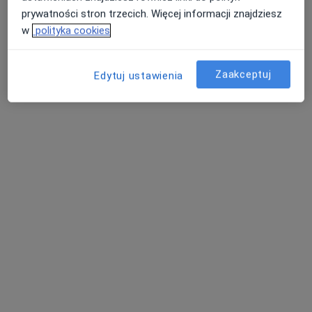
20 opinii
prywatności stron trzecich. Więcej informacji znajdziesz
w
polityka cookies
Adres
Online
Zaakceptuj
Edytuj ustawienia
Wesoła 29, Masłów Pierwszy
•
Mapa
Centrum Terapii holistycznej PSYCHO-SOMATIC
Konsultacja psychoterapeutyczna
250 zł
Specjalista nie oferuje umawiania online pod tym adresem.
Poproś o wizytę