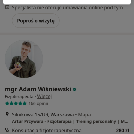
Specjalista nie oferuje umawiania online pod tym adresem.
Poproś o wizytę
mgr Adam Wiśniewski
·
Więcej
Fizjoterapeuta
166 opinii
Silnikowa 15/U9, Warszawa
•
Mapa
Artur Przywara - Fizjoterapia | Trening personalny | Masaż
Konsultacja fizjoterapeutyczna
280 zł