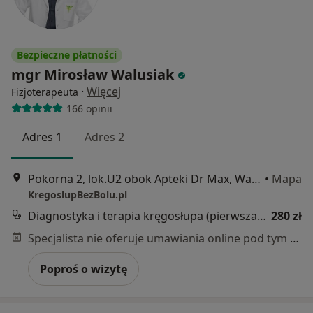
Bezpieczne płatności
mgr Mirosław Walusiak
·
Więcej
Fizjoterapeuta
166 opinii
Adres 1
Adres 2
Pokorna 2, lok.U2 obok Apteki Dr Max, Warszawa
•
Mapa
KregoslupBezBolu.pl
Diagnostyka i terapia kręgosłupa (pierwsza wizyta)
280 zł
Specjalista nie oferuje umawiania online pod tym adresem.
Poproś o wizytę