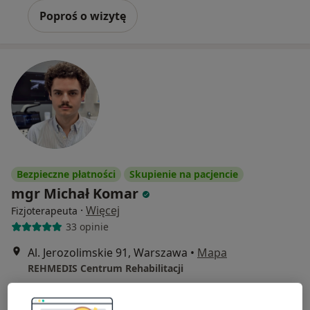
Poproś o wizytę
Bezpieczne płatności
Skupienie na pacjencie
mgr Michał Komar
·
Więcej
Fizjoterapeuta
33 opinie
Al. Jerozolimskie 91, Warszawa
•
Mapa
REHMEDIS Centrum Rehabilitacji
Konsultacja fizjoterapeutyczna
od 210 zł