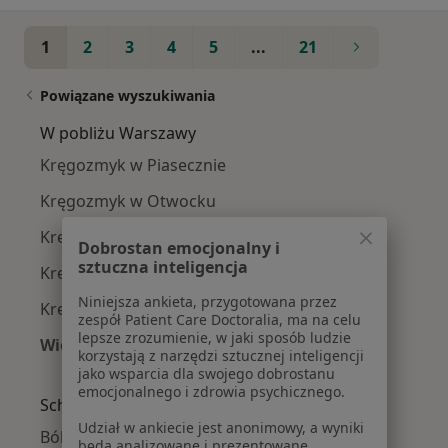
1
2
3
4
5
...
21
Powiązane wyszukiwania
W pobliżu Warszawy
Kręgozmyk w Piasecznie
Kręgozmyk w Otwocku
Kręgozmyk w Konstancinie-Jeziornie
Dobrostan emocjonalny i
sztuczna inteligencja
Kręgozmyk w Legionowie
Niniejsza ankieta, przygotowana przez
Kręgozmyk w Pruszkowie
zespół Patient Care Doctoralia, ma na celu
lepsze zrozumienie, w jaki sposób ludzie
Więcej (12)
korzystają z narzędzi sztucznej inteligencji
Więcej w kategorii: W pobliżu Warszawy
jako wsparcia dla swojego dobrostanu
emocjonalnego i zdrowia psychicznego.
Schorzenia w Warszawie
Udział w ankiecie jest anonimowy, a wyniki
Bóle głowy w Warszawie
będą analizowane i prezentowane