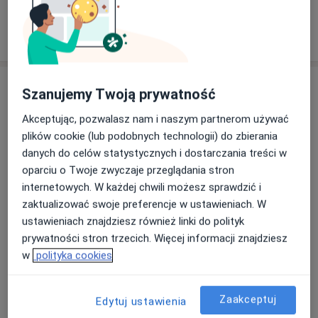
Specjalista nie oferuje umawiania online pod tym adresem.
Poproś o wizytę
Szanujemy Twoją prywatność
Akceptując, pozwalasz nam i naszym partnerom używać
plików cookie (lub podobnych technologii) do zbierania
danych do celów statystycznych i dostarczania treści w
oparciu o Twoje zwyczaje przeglądania stron
internetowych. W każdej chwili możesz sprawdzić i
Bezpieczne płatności
zaktualizować swoje preferencje w ustawieniach. W
mgr Hassan Almousfi
ustawieniach znajdziesz również linki do polityk
·
Więcej
Fizjoterapeuta
prywatności stron trzecich. Więcej informacji znajdziesz
53 opinie
w
polityka cookies
Małej Łąki 72/lokal 31, Warszawa
•
Mapa
2Needles Medycyna Naturalna
Zaakceptuj
Edytuj ustawienia
Terapia bólu
220 zł