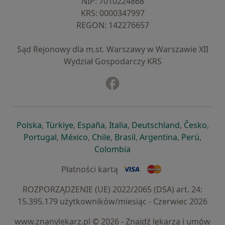
NIP: ⁠7010224868
KRS: ⁠0000347997
REGON: ⁠142276657
Sąd Rejonowy dla m.st. Warszawy w Warszawie XII
Wydział Gospodarczy KRS
Facebook
otwiera się w nowej karcie
otwiera się w nowej karcie
otwiera się w nowej karcie
otwiera się w nowej karcie
otwiera się w nowej karci
otwiera się
otwi
Polska
,
Türkiye
,
España
,
Italia
,
Deutschland
,
Česko
,
otwiera się w nowej karcie
otwiera się w nowej karcie
otwiera się w nowej karcie
otwiera się w nowej kar
otwiera się 
otwier
Portugal
,
México
,
Chile
,
Brasil
,
Argentina
,
Perú
,
otwiera się w nowej karc
Colombia
Płatności kartą
ROZPORZĄDZENIE (UE) 2022/2065 (DSA) art. 24:
15.395.179 użytkowników/miesiąc - Czerwiec 2026
www.znanylekarz.pl © 2026 - Znajdź lekarza i umów