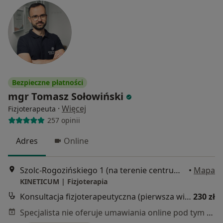
Bezpieczne płatności
mgr Tomasz Sołowiński
·
Więcej
Fizjoterapeuta
257 opinii
Adres
Online
Szolc-Rogozińskiego 1 (na terenie centrum treningowego Body Support), Warszawa
•
Mapa
KINETICUM | Fizjoterapia
Konsultacja fizjoterapeutyczna (pierwsza wizyta)
230 zł
Specjalista nie oferuje umawiania online pod tym adresem.