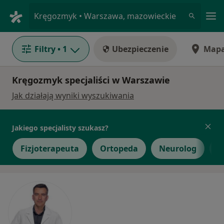
Me
Kręgozmyk • Warszawa, mazowieckie
Filtry
• 1
Ubezpieczenie
Map
Kręgozmyk specjaliści w Warszawie
Jak działają wyniki wyszukiwania
Jakiego specjalisty szukasz?
Fizjoterapeuta
Ortopeda
Neurolog
C