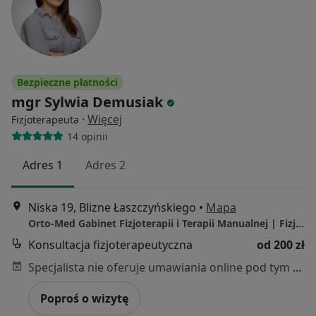
Bezpieczne płatności
mgr Sylwia Demusiak
·
Więcej
Fizjoterapeuta
14 opinii
Adres 1
Adres 2
Niska 19, Blizne Łaszczyńskiego
•
Mapa
Orto-Med Gabinet Fizjoterapii i Terapii Manualnej | Fizjoterapia Dzieci i Noworodków | Fizjoterapia Dorosłych| Leczenie bólu | Osteopatia |
Konsultacja fizjoterapeutyczna
od 200 zł
Specjalista nie oferuje umawiania online pod tym adresem.
Poproś o wizytę