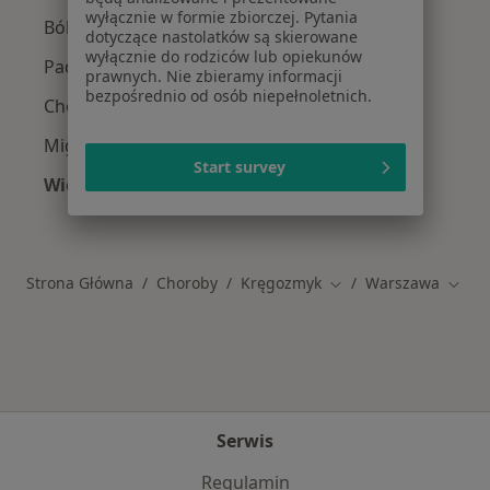
wyłącznie w formie zbiorczej. Pytania
Bóle kręgosłupa w Warszawie
dotyczące nastolatków są skierowane
wyłącznie do rodziców lub opiekunów
Padaczka w Warszawie
prawnych. Nie zbieramy informacji
bezpośrednio od osób niepełnoletnich.
Choroba Parkinsona w Warszawie
Migrena w Warszawie
Start survey
Więcej (15)
Więcej w kategorii: Schorzenia w Warszawie
Strona Główna
Choroby
Kręgozmyk
Warszawa
Zmień miasto
Zmień
Serwis
Regulamin