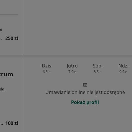
le
ogiczna (kolejna wizyta)
250 zł
Dziś
Jutro
Sob,
Ndz,
6 Sie
7 Sie
8 Sie
9 Sie
ntrum
ia,
Umawianie online nie jest dostępne
Pokaż profil
tacja z zakresu medycyny estetycznej
100 zł