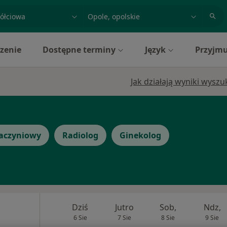
acja, badanie lub nazwisko
miasto lub dzielnica
zenie
Dostępne terminy
Język
Przyjmu
Jak działają wyniki wysz
naczyniowy
Radiolog
Ginekolog
Dziś
Jutro
Sob,
Ndz,
6 Sie
7 Sie
8 Sie
9 Sie