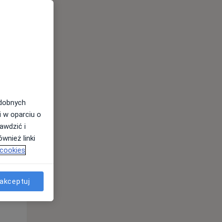
odobnych
i w oparciu o
awdzić i
wnież linki
 cookies
Pon,
Wt,
Śr,
10 Sie
11 Sie
12 Sie
akceptuj