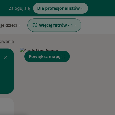
Zaloguj się
Dla profesjonalistów
je dzieci
Więcej filtrów
•
1
ukiwania
Powiększ mapę
Pon,
Wt,
Śr,
10 Sie
11 Sie
12 Sie