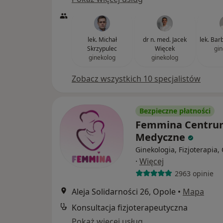
lek. Michał
dr n. med. Jacek
lek. Bar
Skrzypulec
Więcek
gin
ginekolog
ginekolog
Zobacz wszystkich 10 specjalistów
Bezpieczne płatności
Femmina Centru
Medyczne
Ginekologia, Fizjoterapia,
·
Więcej
2963 opinie
Aleja Solidarności 26, Opole
•
Mapa
Konsultacja fizjoterapeutyczna
Pokaż więcej usług