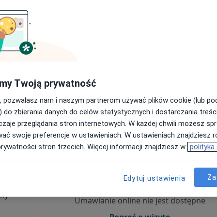
Umawianie online nie jest dostępne
Poproś o wizytę
tek
my Twoją prywatność
, pozwalasz nam i naszym partnerom używać plików cookie (lub p
) do zbierania danych do celów statystycznych i dostarczania treśc
zaje przeglądania stron internetowych. W każdej chwili możesz spr
220 zł
wać swoje preferencje w ustawieniach. W ustawieniach znajdziesz ró
prywatności stron trzecich. Więcej informacji znajdziesz w
polityka
Dziś
Jutro
Sob,
Ndz,
6 Sie
7 Sie
8 Sie
9 Sie
dam
Za
Edytuj ustawienia
·
owy
Umawianie online nie jest dostępne