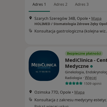
Adres 1
Adres 2
Adres 3
Szarych Szeregów 34B, Opole
•
Mapa
HOLIMED / Stomatologia Zdrowe Zęby Opo
Konsultacja gastrol
Bezpieczne płatności
MediClinica - Ce
Medyczne
Ginekologia, Endokrynolog
·
Więcej
Radiologia
1509 opinii
Ozimska 77D, Opole
•
Mapa
Konsul
Pokaż więcej usług