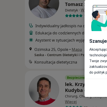
Tomasz Saska
·
Więcej
Dietetyk
140 opinii
Indywidualny jadłospis na dobry począ
Edukacja do codziennych decyzji
Asystent w sytuacjach wyjątkowych
Szanuje
Ozimska 25, Opole
•
Mapa
Akceptując
Saska - Centrum Dietetyki i Psychodietetyki
technologii
Twoje zwyc
Konsultacja dietetyczna
zaktualizo
do polityk 
Bezpieczne płatności
lek. Krzysztof A
Kudyba
Chirurg, Chirurg naczyni
Więcej