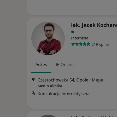
lek. Jacek Kocha
Internista
219 opinii
Adres
Online
Częstochowska 54, Opole
•
Mapa
Medin Klinika
Konsultacja internistyczna