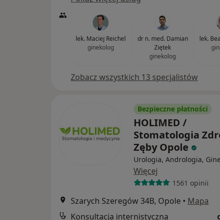
lek. Maciej Reichel
dr n. med. Damian
lek. Be
ginekolog
Ziętek
gin
ginekolog
Zobacz wszystkich 13 specjalistów
Bezpieczne płatności
HOLIMED /
Stomatologia Zd
Zęby Opole
Urologia, Andrologia, Gin
Więcej
1561 opinii
Szarych Szeregów 34B, Opole
•
Mapa
Konsultacja internistyczna