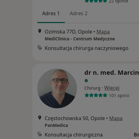
22 opinie
Adres 1
Adres 2
Ozimska 77D, Opole
•
Mapa
MediClinica - Centrum Medyczne
Konsultacja chirurga naczyniowego
dr n. med. Marcin
·
Więcej
Chirurg
101 opinii
Częstochowska 50, Opole
•
Mapa
PanMedica
Konsultacja chirurgiczna
B