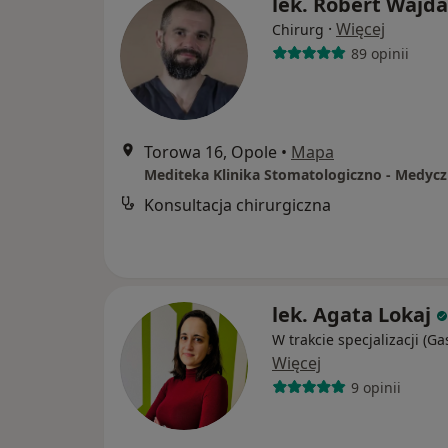
lek. Robert Wajda
·
Więcej
Chirurg
89 opinii
Torowa 16, Opole
•
Mapa
Mediteka Klinika Stomatologiczno - Medyc
Konsultacja chirurgiczna
lek. Agata Lokaj
W trakcie specjalizacji (Ga
Więcej
9 opinii