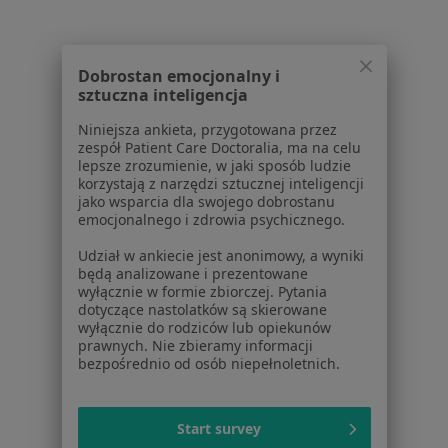
Centrum prasowe
Kontakt
Dla pacjentów
Dobrostan emocjonalny i
sztuczna inteligencja
Lekarze
Placówki medyczne
Niniejsza ankieta, przygotowana przez
zespół Patient Care Doctoralia, ma na celu
Pytania i odpowiedzi
lepsze zrozumienie, w jaki sposób ludzie
Usługi i zabiegi
korzystają z narzędzi sztucznej inteligencji
Choroby
jako wsparcia dla swojego dobrostanu
emocjonalnego i zdrowia psychicznego.
Pomoc
Aplikacje mobilne
Udział w ankiecie jest anonimowy, a wyniki
Blog dla pacjentów
będą analizowane i prezentowane
wyłącznie w formie zbiorczej. Pytania
Dla profesjonalistów
dotyczące nastolatków są skierowane
wyłącznie do rodziców lub opiekunów
Cennik
prawnych. Nie zbieramy informacji
bezpośrednio od osób niepełnoletnich.
Dla lekarzy
Dla placówek medycznych
Noa Notes
nowość
Start survey
Baza wiedzy