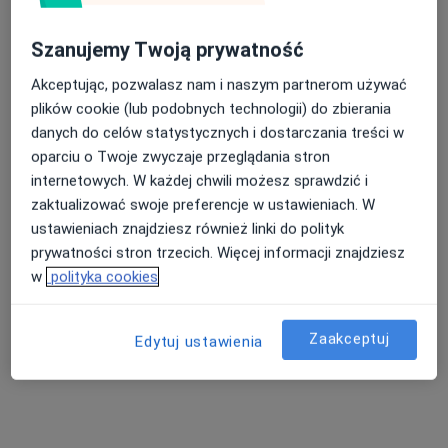
Brak dostępnych specjalistów z wolnymi terminami w tym centrum medycznym.
Szanujemy Twoją prywatność
Pokaż profil
Akceptując, pozwalasz nam i naszym partnerom używać
plików cookie (lub podobnych technologii) do zbierania
danych do celów statystycznych i dostarczania treści w
oparciu o Twoje zwyczaje przeglądania stron
internetowych. W każdej chwili możesz sprawdzić i
zaktualizować swoje preferencje w ustawieniach. W
ustawieniach znajdziesz również linki do polityk
prywatności stron trzecich. Więcej informacji znajdziesz
w
polityka cookies
Centrum Medyczne doktorA
·
Więcej
Interna, Ginekologia, Chirurgia
95 opinii
Zaakceptuj
Edytuj ustawienia
Trakt Brzeski 57b, Warszawa
•
Mapa
Konsultacja psychologiczna
230 zł
Pokaż więcej usług