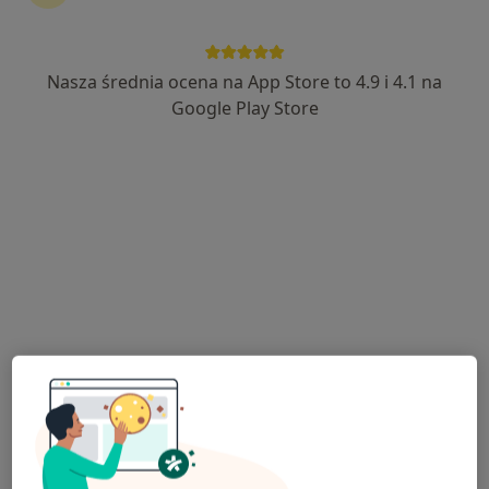
Nasza średnia ocena na App Store to 4.9 i 4.1 na
Bezpieczne płatności
Google Play Store
CM STREFA ZDROWIA
·
Więcej
Pediatria, Neurologia dziecięca, Psychologia
263 opinie
Żegańska 48, Warszawa
•
Mapa
Konsultacja laryngologiczna
od 250 zł
Pokaż więcej usług
dr n. med. Anna
dr n. med. Bartosz
lek. Jakub Makowski
Malinowska
Chyżyński
ortopeda
endokrynolog
hematolog dziecięcy
dziecięcy
Zobacz wszystkich 9 specjalistów