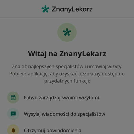
Me
Kamica Moczowa • Sulejówek, mazowieckie
Filtry
• 1
Ubezpieczenie
Map
Kamica moczowa specjaliści w Sulejówku
Witaj na ZnanyLekarz
Jak działają wyniki wyszukiwania
Znajdź najlepszych specjalistów i umawiaj wizyty.
Pobierz aplikację, aby uzyskać bezpłatny dostęp do
Jakiego specjalisty szukasz?
przydatnych funkcji:
Radiolog
Urolog
Internista
Kardiolo
Łatwo zarządzaj swoimi wizytami
Wysyłaj wiadomości do specjalistów
Otrzymuj powiadomienia