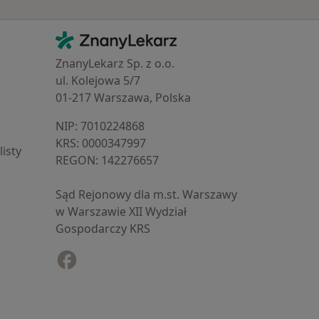
Kontakt
ZnanyLekarz - Strona główna
ZnanyLekarz Sp. z o.o.
ul. Kolejowa 5/7
01-217 Warszawa, Polska
NIP: ⁠7010224868
KRS: ⁠0000347997
isty
REGON: ⁠142276657
Sąd Rejonowy dla m.st. Warszawy
w Warszawie XII Wydział
Gospodarczy KRS
Facebook
otwiera się w nowej karcie