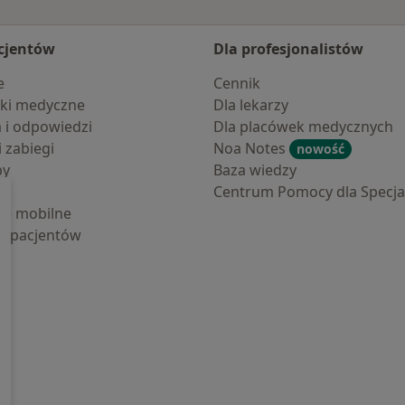
cjentów
Dla profesjonalistów
e
Cennik
ki medyczne
Dla lekarzy
a i odpowiedzi
Dla placówek medycznych
i zabiegi
Noa Notes
nowość
by
Baza wiedzy
Centrum Pomocy dla Specjal
cje mobilne
la pacjentów