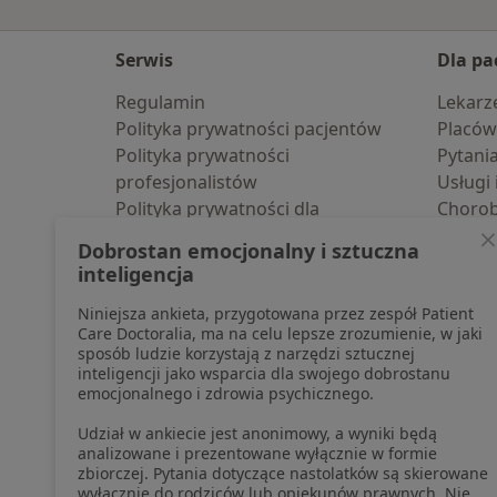
Serwis
Dla pa
Regulamin
Lekarz
Polityka prywatności pacjentów
Placów
Polityka prywatności
Pytani
profesjonalistów
Usługi 
Polityka prywatności dla
Choro
profesjonalistów, których dane
Pomoc
Dobrostan emocjonalny i sztuczna
pozyskaliśmy samodzielnie
Aplika
inteligencja
Polityka cookies
Blog d
Niniejsza ankieta, przygotowana przez zespół Patient
Jak działają wyniki wyszukiwania
Care Doctoralia, ma na celu lepsze zrozumienie, w jaki
Dostępność
sposób ludzie korzystają z narzędzi sztucznej
O nas
inteligencji jako wsparcia dla swojego dobrostanu
emocjonalnego i zdrowia psychicznego.
Praca
Rekrutujemy!
Partnerzy
Udział w ankiecie jest anonimowy, a wyniki będą
Centrum prasowe
analizowane i prezentowane wyłącznie w formie
zbiorczej. Pytania dotyczące nastolatków są skierowane
Kontakt
wyłącznie do rodziców lub opiekunów prawnych. Nie