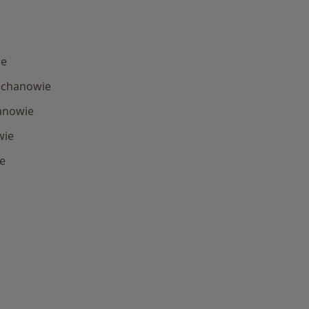
ie
iechanowie
hanowie
wie
e
 Schorzenia w Ciechanowie