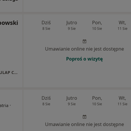
powski
Dziś
Jutro
Pon,
Wt,
8 Sie
9 Sie
10 Sie
11 Sie
Umawianie online nie jest dostępne
Poproś o wizytę
Niepubliczny Zakład Opieki Zdrowotnej ESKULAP Centrum Medyczne w Ciechanowie
Dziś
Jutro
Pon,
Wt,
8 Sie
9 Sie
10 Sie
11 Sie
·
atria
Umawianie online nie jest dostępne