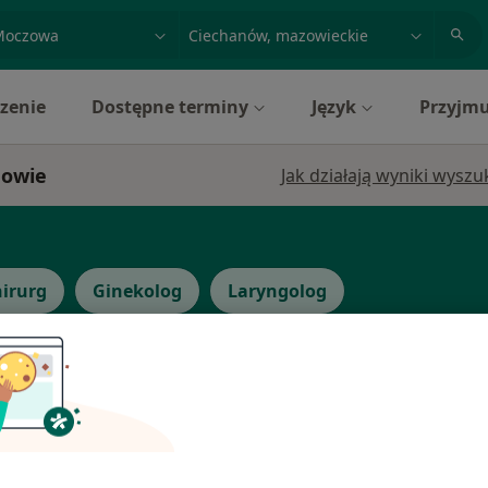
acja, badanie lub nazwisko
miasto lub dzielnica
zenie
Dostępne terminy
Język
Przyjmu
nowie
Jak działają wyniki wysz
irurg
Ginekolog
Laryngolog
Dziś
Jutro
Pon,
Wt,
8 Sie
9 Sie
10 Sie
11 Sie