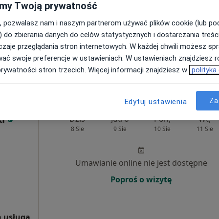
my Twoją prywatność
, pozwalasz nam i naszym partnerom używać plików cookie (lub p
Umawianie online nie jest dostępne
) do zbierania danych do celów statystycznych i dostarczania treśc
Poproś o wizytę
zaje przeglądania stron internetowych. W każdej chwili możesz spr
wać swoje preferencje w ustawieniach. W ustawieniach znajdziesz ró
prywatności stron trzecich. Więcej informacji znajdziesz w
polityka
rak ceny
Za
Edytuj ustawienia
i
Dziś
Jutro
Pon,
Wt,
8 Sie
9 Sie
10 Sie
11 Sie
Umawianie online nie jest dostępne
Poproś o wizytę
 usługa