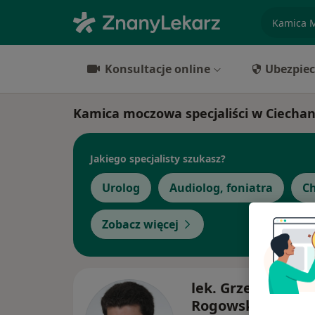
specjaliz
Konsultacje online
Ubezpiec
Kamica moczowa specjaliści w Ciecha
Jakiego specjalisty szukasz?
Urolog
Audiolog, foniatra
Ch
Zobacz więcej
lek. Grzegorz W.
Rogowski