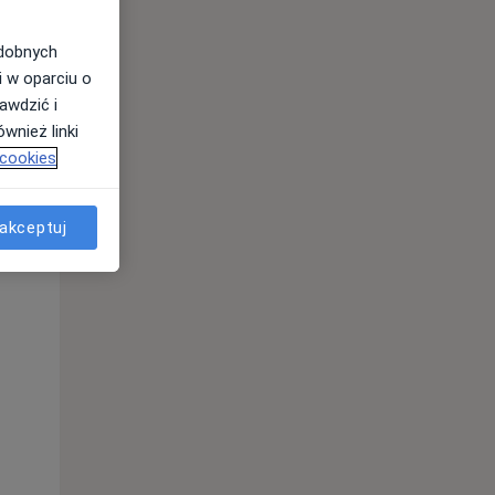
odobnych
i w oparciu o
awdzić i
wnież linki
 cookies
akceptuj
Śr,
Czw,
Pt,
12 Sie
13 Sie
14 Sie