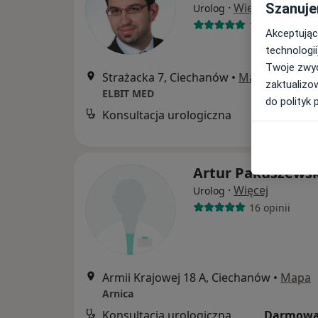
·
Więcej
Szanuje
Urolog
113 opinii
Akceptując
technologii
Twoje zwyc
Strażacka 7, Ciechanów
•
Mapa
zaktualizo
ELBIT MED
do polityk 
Konsultacja urologiczna
B
Artur Pakuszewsk
·
Więcej
Urolog
16 opinii
Armii Krajowej 18 A, Ciechanów
•
Mapa
Arnica
Konsultacja urologiczna
Darmowa