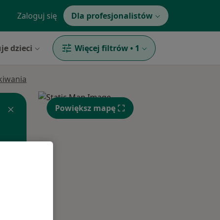
Zaloguj się
Dla profesjonalistów
je dzieci
Więcej filtrów
•
1
ukiwania
Powiększ mapę
Śr,
Czw,
Pt,
12 Sie
13 Sie
14 Sie