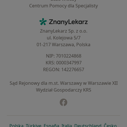
Centrum Pomocy dla Specjalisty
Kontakt
ZnanyLekarz - Strona główna
ZnanyLekarz Sp. z o.o.
ul. Kolejowa 5/7
01-217 Warszawa, Polska
NIP: ⁠7010224868
KRS: ⁠0000347997
REGON: ⁠142276657
Sąd Rejonowy dla m.st. Warszawy w Warszawie XII
Wydział Gospodarczy KRS
Facebook
otwiera się w nowej karcie
otwiera się w nowej karcie
otwiera się w nowej karcie
otwiera się w nowej karcie
otwiera się w nowej karci
otwiera się
otwi
Polska
,
Türkiye
,
España
,
Italia
,
Deutschland
,
Česko
,