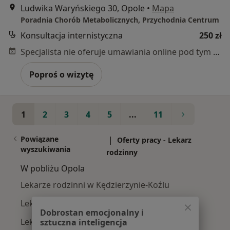
Ludwika Waryńskiego 30, Opole
•
Mapa
Poradnia Chorób Metabolicznych, Przychodnia Centrum
Konsultacja internistyczna
250 zł
Specjalista nie oferuje umawiania online pod tym adresem.
Poproś o wizytę
1
2
3
4
5
...
11
Powiązane
|
Oferty pracy - Lekarz
wyszukiwania
rodzinny
W pobliżu Opola
Lekarze rodzinni w Kędzierzynie-Koźlu
Lekarze rodzinni w Brzegu
Dobrostan emocjonalny i
Lekarze rodzinni w Nysie
sztuczna inteligencja