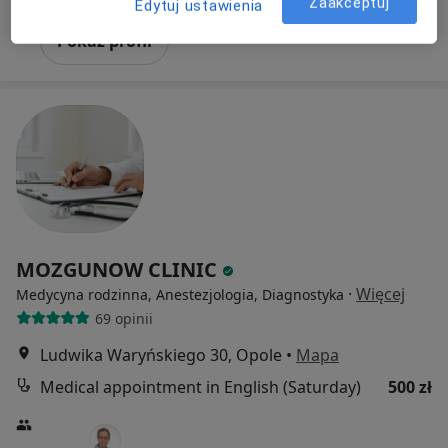
Zaakceptuj
Edytuj ustawienia
Pokaż profil
MOZGUNOW CLINIC
·
Więcej
Medycyna rodzinna, Anestezjologia, Diagnostyka
69 opinii
Ludwika Waryńskiego 30, Opole
•
Mapa
Medical appointment in English (Saturday)
500 zł