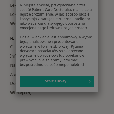
Lekarze rodzinni w Krapkowicach
Niniejsza ankieta, przygotowana przez
zespół Patient Care Doctoralia, ma na celu
Lekarze rodzinni w Namysłowie
lepsze zrozumienie, w jaki sposób ludzie
korzystają z narzędzi sztucznej inteligencji
Więcej (13)
jako wsparcia dla swojego dobrostanu
emocjonalnego i zdrowia psychicznego.
Więcej w kategorii: W pobliżu Opola
Udział w ankiecie jest anonimowy, a wyniki
Najczęstsze schorzenia
będą analizowane i prezentowane
wyłącznie w formie zbiorczej. Pytania
Cukrzyca Opole
dotyczące nastolatków są skierowane
wyłącznie do rodziców lub opiekunów
Infekcje dróg oddechowych Opole
prawnych. Nie zbieramy informacji
bezpośrednio od osób niepełnoletnich.
Nadciśnienie tętnicze Opole
Alergia Opole
Start survey
Depresja Opole
Więcej (15)
Więcej w kategorii: Najczęstsze schorzenia