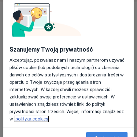
Szanujemy Twoją prywatność
SICIAK MED
Akceptując, pozwalasz nam i naszym partnerom używać
·
Więcej
Medycyna rodzinna, Interna, Dietetyka
plików cookie (lub podobnych technologii) do zbierania
30 opinii
danych do celów statystycznych i dostarczania treści w
oparciu o Twoje zwyczaje przeglądania stron
Ozimska 53 lok. 2, Opole
•
Mapa
internetowych. W każdej chwili możesz sprawdzić i
Konsultacja lekarza rodzinnego
220 zł
zaktualizować swoje preferencje w ustawieniach. W
ustawieniach znajdziesz również linki do polityk
prywatności stron trzecich. Więcej informacji znajdziesz
w
polityka cookies
lek. Piotr Bator
lekarz rodzinny
Brak dostępnych specjalistów z wolnymi terminami w tym centrum medycznym.