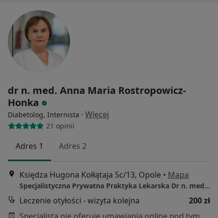
dr n. med. Anna Maria Rostropowicz-
Honka
·
Więcej
Diabetolog, Internista
21 opinii
Adres 1
Adres 2
Księdza Hugona Kołłątaja 5c/13, Opole
•
Mapa
Specjalistyczna Prywatna Praktyka Lekarska Dr n. med. Anna Rostropowicz-Honka
Leczenie otyłości - wizyta kolejna
200 zł
Specjalista nie oferuje umawiania online pod tym adresem.