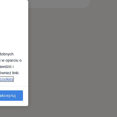
odobnych
i w oparciu o
awdzić i
wnież linki
 cookies
akceptuj