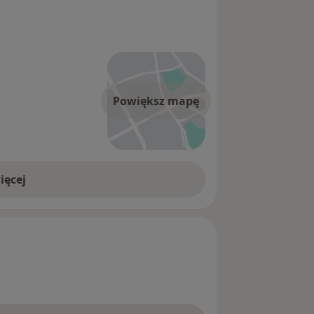
Powiększ mapę
ięcej