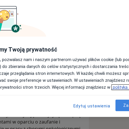
my Twoją prywatność
Wyślij wiadomość
, pozwalasz nam i naszym partnerom używać plików cookie (lub p
) do zbierania danych do celów statystycznych i dostarczania treśc
zaje przeglądania stron internetowych. W każdej chwili możesz spr
Adresy
Opinie
wać swoje preferencje w ustawieniach. W ustawieniach znajdziesz ró
prywatności stron trzecich. Więcej informacji znajdziesz w
polityka
Za
Edytuj ustawienia
je i umiejętności niezbędne do leczenia
ną). Praktykując medycynę konopną
ntami w oparciu o zaufanie i
ie w pracy z chorymi onkologicznymi