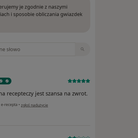
rujemy je zgodnie z naszymi
iach i sposobie obliczania gwiazdek
ięcej o opiniach
niach
a recepteczy jest szansa na zwrot.
w opinii użytkownika Anna
+ e-recepta
•
zgłoś nadużycie