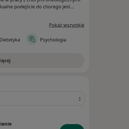
święcamy uwagę każdemu detalowi .
Pokaż wszystkie
Dietetyka
Psychologia
ięcej
ienie