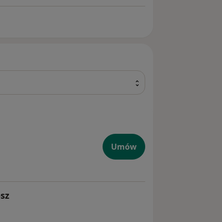
Umów
sz