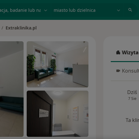
acja, badanie lub nazwisko
miasto lub dzielnica
Extraklinika.pl
to
Wizyta
Wizyta w
Konsult
Konsulta
Dziś
7 Sie
Ta kl