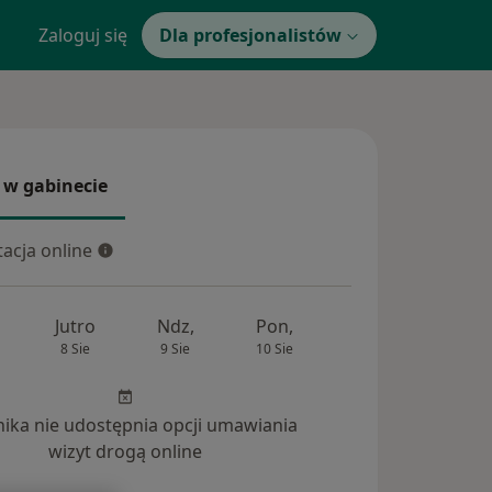
Zaloguj się
Dla profesjonalistów
 w gabinecie
 gabinecie
acja online
cja online
Jutro
Ndz,
Pon,
Wt,
Śr,
8 Sie
9 Sie
10 Sie
11 Sie
12 Si
inika nie udostępnia opcji umawiania
wizyt drogą online