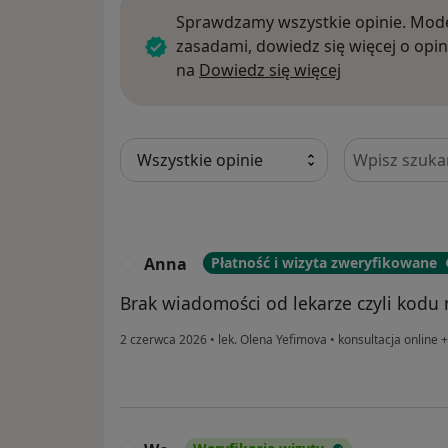
Sprawdzamy wszystkie opinie. Mode
zasadami, dowiedz się więcej o opin
Dowiedz się w
na
Dowiedz się więcej
Szukaj w opi
Anna
Płatność i wizyta zweryfikowane
A
Brak wiadomości od lekarze czyli kodu n
2 czerwca 2026
•
lek. Olena Yefimova
•
konsultacja online 