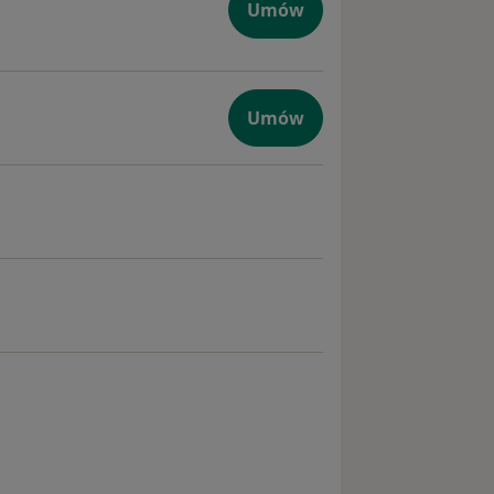
epta + e-zwolnienie
Umów
Umów
epta
czna
logiczna