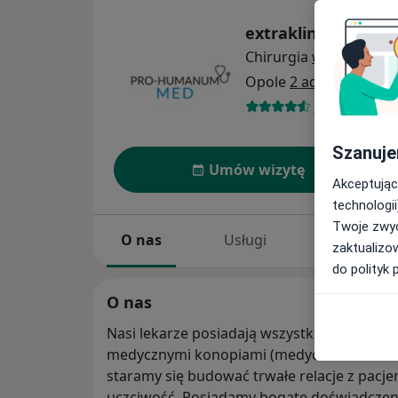
extraklinika.pl
Chirurgia
więcej
Opole
2 adresy
44 opinie
Szanuje
Umów wizytę
Akceptując
technologii
Twoje zwyc
O nas
Usługi
Specjaliści
zaktualizo
do polityk 
O nas
Nasi lekarze posiadają wszystkie kwalifikac
medycznymi konopiami (medyczna marihua
staramy się budować trwałe relacje z pacje
uczciwość.​ Posiadamy bogate doświadczen