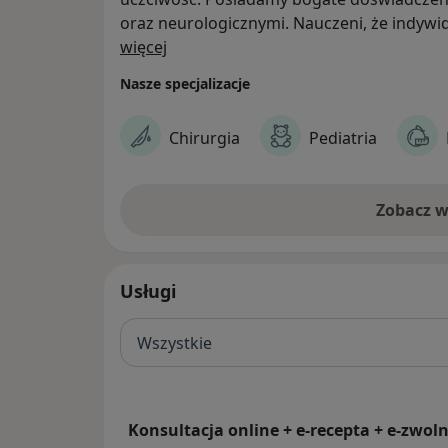
oraz neurologicznymi. Nauczeni, że indywidualne podejście do chorego jest
O nas
kluczem w doborze skutecznej terapii, po
więcej
Nasze specjalizacje
Chirurgia
Pediatria
Zobacz w
Usługi
Wszystkie
Konsultacja online + e-recepta + e-zwoln