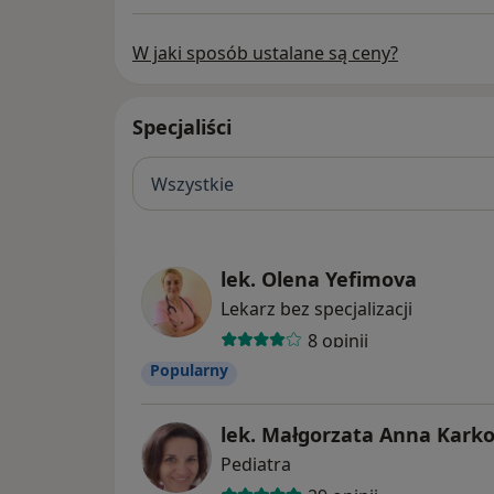
W jaki sposób ustalane są ceny?
Specjaliści
Wszystkie
lek. Olena Yefimova
Lekarz bez specjalizacji
8 opinii
Popularny
lek. Małgorzata Anna Karko
Pediatra