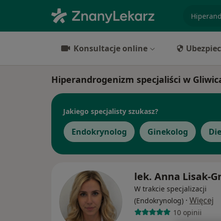
specjaliz
Konsultacje online
Ubezpiec
Hiperandrogenizm specjaliści w Gliwic
Jakiego specjalisty szukasz?
Endokrynolog
Ginekolog
Di
lek. Anna Lisak-G
W trakcie specjalizacji
·
Więcej
(Endokrynolog)
10 opinii