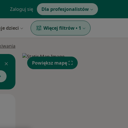
Zaloguj się
Dla profesjonalistów
je dzieci
Więcej filtrów
•
1
ukiwania
Powiększ mapę
Wt,
Śr,
Czw,
11 Sie
12 Sie
13 Sie