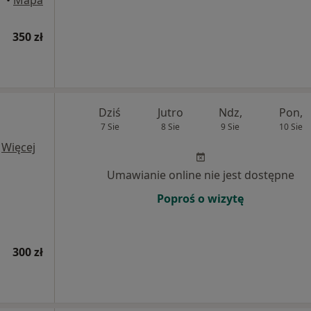
•
Mapa
350 zł
Dziś
Jutro
Ndz,
Pon,
7 Sie
8 Sie
9 Sie
10 Sie
·
Więcej
Umawianie online nie jest dostępne
Poproś o wizytę
300 zł