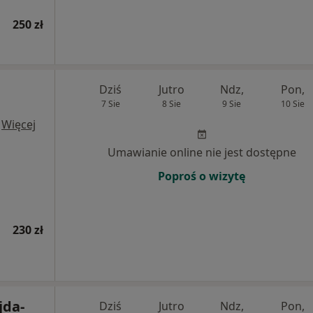
250 zł
Dziś
Jutro
Ndz,
Pon,
7 Sie
8 Sie
9 Sie
10 Sie
·
Więcej
Umawianie online nie jest dostępne
Poproś o wizytę
230 zł
jda-
Dziś
Jutro
Ndz,
Pon,