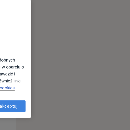
odobnych
Wt,
Śr,
Czw,
i w oparciu o
11 Sie
12 Sie
13 Sie
awdzić i
wnież linki
 cookies
akceptuj