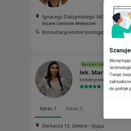
Ignacego Daszyńskiego 34/2, Gliwice
•
M
InCare Centrum Medyczne
Konsultacja endokrynologiczna
Szanuje
Akceptując
Bezpieczne płatności
technologii
lek. Marta Legut
Twoje zwyc
·
Więcej
Endokrynolog
zaktualizo
36 opinii
do polityk 
Adres 1
Adres 2
Derkacza 13, Gliwice
•
Mapa