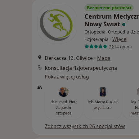
Bezpieczne płatności
Centrum Medycz
Nowy Świat
Ortopedia, Ortopedia dzie
·
Więcej
Fizjoterapia
2214 opinii
Derkacza 13, Gliwice
•
Mapa
Konsultacja fizjoterapeutyczna
Pokaż więcej usług
dr n. med. Piotr
lek. Marta Buziak
lek.
Zagórski
psychiatra
N
ortopeda
neur
Zobacz wszystkich 26 specjalistów