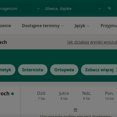
acja, badanie lub nazwisko
miasto lub dzielnica
zenie
Dostępne terminy
Język
Przyjmu
ach
Jak działają wyniki wysz
etetyk
Internista
Ortopeda
Zobacz więcej
roch
Dziś
Jutro
Ndz,
Pon,
7 Sie
8 Sie
9 Sie
10 Sie
Umawianie online nie jest dostępne