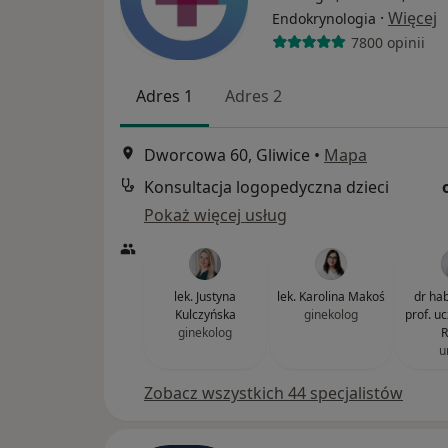
·
Więcej
Endokrynologia
7800 opinii
Adres 1
Adres 2
Dworcowa 60, Gliwice
•
Mapa
Konsultacja logopedyczna dzieci
Pokaż więcej usług
lek. Justyna
lek. Karolina Makoś
dr hab
Kulczyńska
ginekolog
prof. u
ginekolog
R
u
Zobacz wszystkich 44 specjalistów