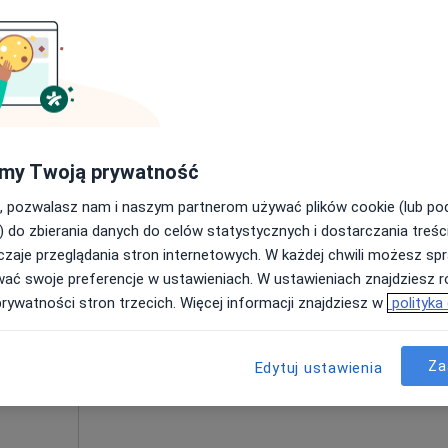
Poproś o wizytę
apa
280 zł
my Twoją prywatność
, pozwalasz nam i naszym partnerom używać plików cookie (lub p
Dziś
Jutro
Ndz,
Pon,
) do zbierania danych do celów statystycznych i dostarczania treśc
7 Sie
8 Sie
9 Sie
10 Sie
ko
zaje przeglądania stron internetowych. W każdej chwili możesz spr
wać swoje preferencje w ustawieniach. W ustawieniach znajdziesz ró
prywatności stron trzecich. Więcej informacji znajdziesz w
polityka
Umawianie online nie jest dostępne
Poproś o wizytę
Za
Edytuj ustawienia