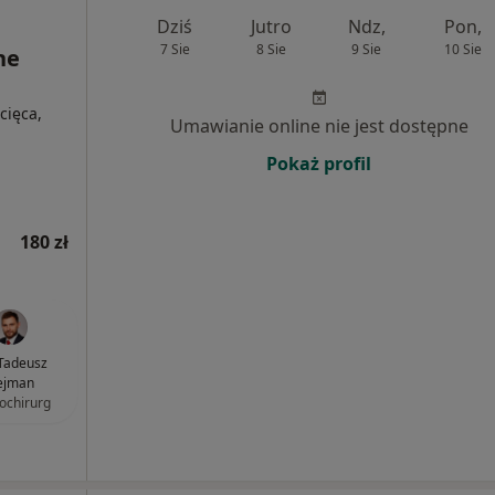
Dziś
Jutro
Ndz,
Pon,
7 Sie
8 Sie
9 Sie
10 Sie
ne
cięca,
Umawianie online nie jest dostępne
Pokaż profil
180 zł
 Tadeusz
ejman
ochirurg