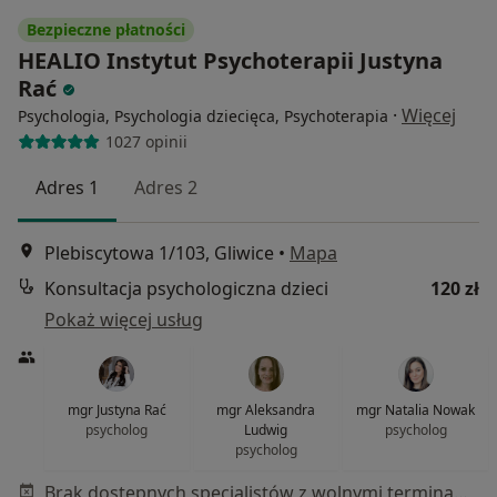
Bezpieczne płatności
HEALIO Instytut Psychoterapii Justyna
Rać
·
Więcej
Psychologia, Psychologia dziecięca, Psychoterapia
1027 opinii
Adres 1
Adres 2
Plebiscytowa 1/103, Gliwice
•
Mapa
Konsultacja psychologiczna dzieci
120 zł
Pokaż więcej usług
mgr Justyna Rać
mgr Aleksandra
mgr Natalia Nowak
psycholog
Ludwig
psycholog
psycholog
Brak dostępnych specjalistów z wolnymi terminami w tym centrum medycznym.