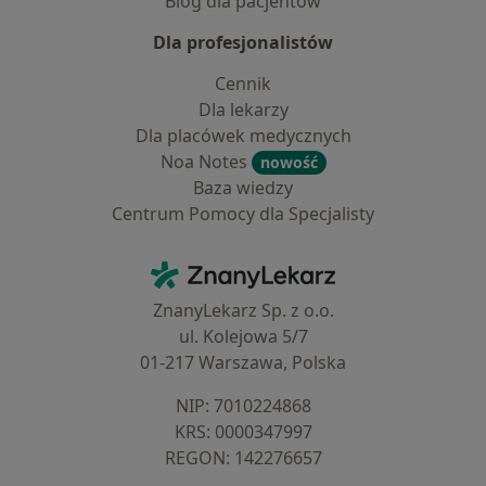
Blog dla pacjentów
Dla profesjonalistów
Cennik
Dla lekarzy
Dla placówek medycznych
Noa Notes
nowość
Baza wiedzy
Centrum Pomocy dla Specjalisty
Kontakt
ZnanyLekarz - Strona główna
ZnanyLekarz Sp. z o.o.
ul. Kolejowa 5/7
01-217 Warszawa, Polska
NIP: ⁠7010224868
KRS: ⁠0000347997
REGON: ⁠142276657