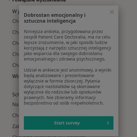
W pobliżu Gliwic
Dobrostan emocjonalny i
sztuczna inteligencja
Choroby narządów płciowych w Katowicach
Niniejsza ankieta, przygotowana przez
Choroby narządów płciowych w Chorzowie
zespół Patient Care Doctoralia, ma na celu
lepsze zrozumienie, w jaki sposób ludzie
Choroby narządów płciowych w Sosnowcu
korzystają z narzędzi sztucznej inteligencji
jako wsparcia dla swojego dobrostanu
Choroby narządów płciowych w Zabrzu
emocjonalnego i zdrowia psychicznego.
Choroby narządów płciowych w Będzinie
Udział w ankiecie jest anonimowy, a wyniki
będą analizowane i prezentowane
Więcej (14)
wyłącznie w formie zbiorczej. Pytania
Więcej w kategorii: W pobliżu Gliwic
dotyczące nastolatków są skierowane
wyłącznie do rodziców lub opiekunów
Schorzenia w Gliwicach
prawnych. Nie zbieramy informacji
bezpośrednio od osób niepełnoletnich.
Nadciśnienie tętnicze w Gliwicach
Choroby serca w Gliwicach
Start survey
Zaburzenia rytmu serca w Gliwicach