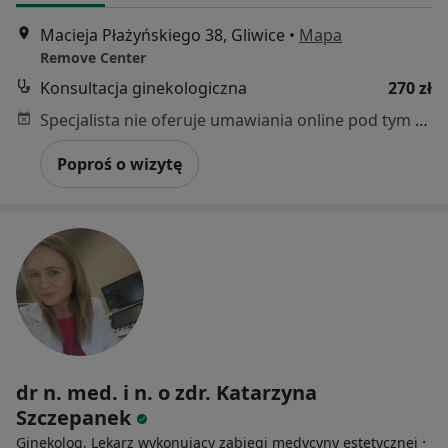
Macieja Płażyńskiego 38, Gliwice
•
Mapa
Remove Center
Konsultacja ginekologiczna
270 zł
Specjalista nie oferuje umawiania online pod tym adresem.
Poproś o wizytę
dr n. med. i n. o zdr. Katarzyna
Szczepanek
·
Ginekolog, Lekarz wykonujący zabiegi medycyny estetycznej