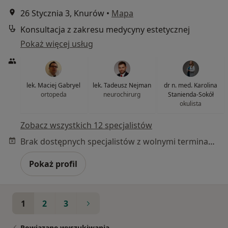
26 Stycznia 3, Knurów
•
Mapa
Konsultacja z zakresu medycyny estetycznej
Pokaż więcej usług
lek. Maciej Gabryel
lek. Tadeusz Nejman
dr n. med. Karolina
ortopeda
neurochirurg
Stanienda-Sokół
okulista
Zobacz wszystkich 12 specjalistów
Brak dostępnych specjalistów z wolnymi terminami w tym centrum medycznym.
Pokaż profil
1
2
3
Powiązane wyszukiwania