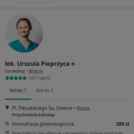
lek. Urszula Pieprzyca
·
Więcej
Ginekolog
1677 opinii
Adres 1
Adres 2
Pl. Piłsudskiego 5a, Gliwice
•
Mapa
Przychodnia Eskulap
Konsultacja ginekologiczna
200 zł
Specjalista nie oferuje umawiania online pod tym adresem.