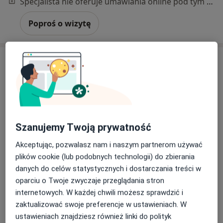
Specjalista nie oferuje umawiania online pod tym adresem.
Poproś o wizytę
Szanujemy Twoją prywatność
lek. Paulina Lupa-Żelechowska
Akceptując, pozwalasz nam i naszym partnerom używać
·
Więcej
Ginekolog
plików cookie (lub podobnych technologii) do zbierania
103 opinie
danych do celów statystycznych i dostarczania treści w
oparciu o Twoje zwyczaje przeglądania stron
Adres 1
Adres 2
internetowych. W każdej chwili możesz sprawdzić i
zaktualizować swoje preferencje w ustawieniach. W
Mikołowska 9A, Gliwice
•
Mapa
ustawieniach znajdziesz również linki do polityk
Centrum Medyczne Metoda