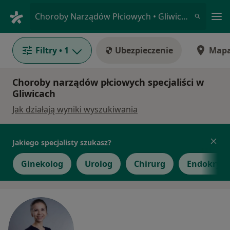
Me
Choroby Narządów Płciowych • Gliwice, śląskie
Filtry
• 1
Ubezpieczenie
Map
Choroby narządów płciowych specjaliści w
Gliwicach
Jak działają wyniki wyszukiwania
Jakiego specjalisty szukasz?
Ginekolog
Urolog
Chirurg
Endokryno