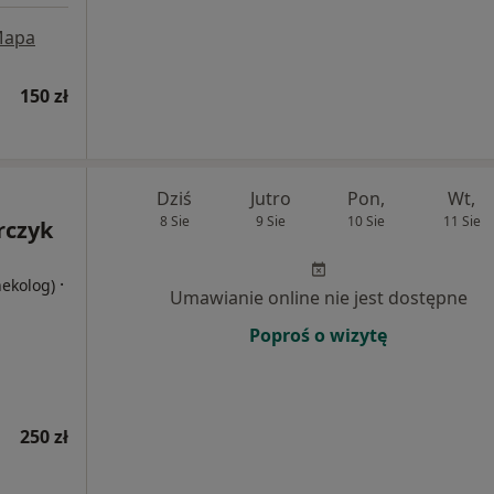
apa
150 zł
Dziś
Jutro
Pon,
Wt,
8 Sie
9 Sie
10 Sie
11 Sie
rczyk
·
nekolog)
Umawianie online nie jest dostępne
Poproś o wizytę
250 zł