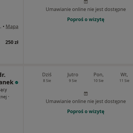
Umawianie online nie jest dostępne
Poproś o wizytę
dskiego 9, Gliwice
•
Mapa
250 zł
dr.
Dziś
Jutro
Pon,
Wt,
panek
8 Sie
9 Sie
10 Sie
11 Sie
jący
·
znej
Umawianie online nie jest dostępne
Poproś o wizytę