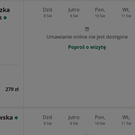
szka
Dziś
Jutro
Pon,
Wt,
k
8 Sie
9 Sie
10 Sie
11 Sie
Umawianie online nie jest dostępne
Poproś o wizytę
279 zł
owska
Dziś
Jutro
Pon,
Wt,
8 Sie
9 Sie
10 Sie
11 Sie