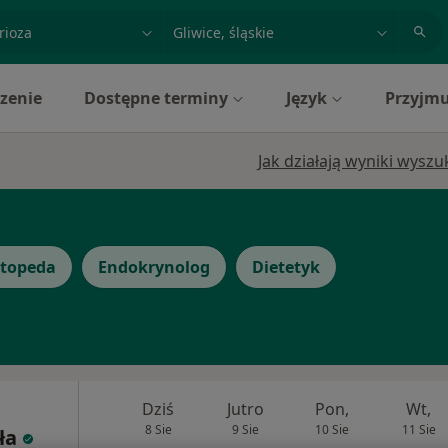
acja, badanie lub nazwisko
miasto lub dzielnica
zenie
Dostępne terminy
Język
Przyjmu
Jak działają wyniki wysz
topeda
Endokrynolog
Dietetyk
Dziś
Jutro
Pon,
Wt,
8 Sie
9 Sie
10 Sie
11 Sie
ła