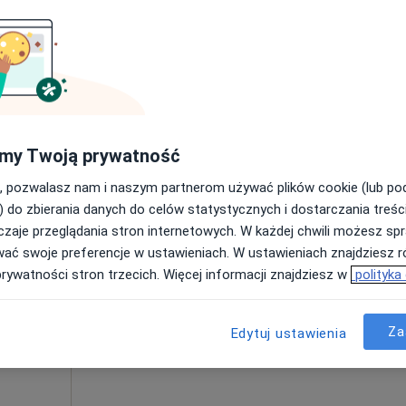
Umawianie online nie jest dostępne
Poproś o wizytę
150 zł
my Twoją prywatność
, pozwalasz nam i naszym partnerom używać plików cookie (lub p
) do zbierania danych do celów statystycznych i dostarczania treśc
zaje przeglądania stron internetowych. W każdej chwili możesz spr
oś
Dziś
Jutro
Pon,
Wt,
wać swoje preferencje w ustawieniach. W ustawieniach znajdziesz ró
8 Sie
9 Sie
10 Sie
11 Sie
prywatności stron trzecich. Więcej informacji znajdziesz w
polityka
Umawianie online nie jest dostępne
Za
Edytuj ustawienia
Poproś o wizytę