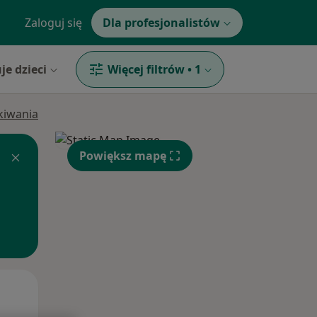
Zaloguj się
Dla profesjonalistów
je dzieci
Więcej filtrów
•
1
ukiwania
Powiększ mapę
Śr,
Czw,
Pt,
12 Sie
13 Sie
14 Sie