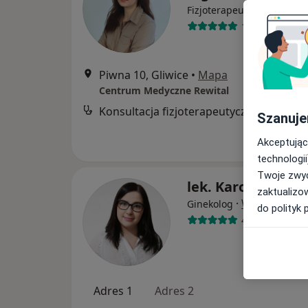
·
Więcej
Fizjoterapeuta
11 opinii
Piwna 10, Gliwice
•
Mapa
Centrum Medyczne Rewital
Konsultacja fizjoterapeutyczna
Szanuje
Akceptując
technologii
Twoje zwyc
lek. Karolina Mak
zaktualizo
·
Więcej
Ginekolog
do polityk 
454 opinie
Adres 1
Adres 2