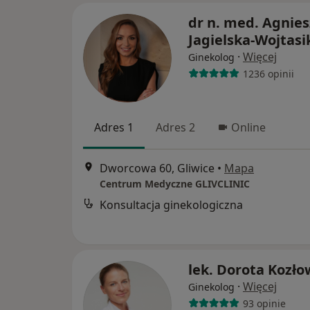
dr n. med. Agnie
Jagielska-Wojtasi
·
Więcej
Ginekolog
1236 opinii
Adres 1
Adres 2
Online
Dworcowa 60, Gliwice
•
Mapa
Centrum Medyczne GLIVCLINIC
Konsultacja ginekologiczna
lek. Dorota Kozł
·
Więcej
Ginekolog
93 opinie