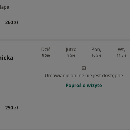
apa
260 zł
Dziś
Jutro
Pon,
Wt,
8 Sie
9 Sie
10 Sie
11 Sie
nicka
Umawianie online nie jest dostępne
Poproś o wizytę
250 zł