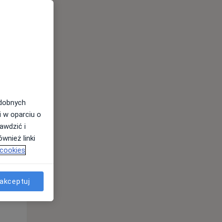
odobnych
i w oparciu o
awdzić i
Śr,
Czw,
Pt,
wnież linki
12 Sie
13 Sie
14 Sie
 cookies
akceptuj