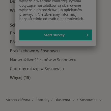
Diastema w Dąbrowie Górniczej
wyłącznie w formie zbiorczej. Pytania
dotyczące nastolatków są skierowane
Więcej (14)
wyłącznie do rodziców lub opiekunów
prawnych. Nie zbieramy informacji
Więcej w kategorii: W pobliżu Sosnowca
bezpośrednio od osób niepełnoletnich.
Schorzenia w Sosnowcu
Próchnica w Sosnowcu
Start survey
Ból zęba w Sosnowcu
Braki zębowe w Sosnowcu
Nadwrażliwość zębów w Sosnowcu
Choroby miazgi w Sosnowcu
Więcej (15)
Więcej w kategorii: Schorzenia w Sosnowcu
Strona Główna
Choroby
Diastema
Sosnowiec
Zmień miasto
Zmień 