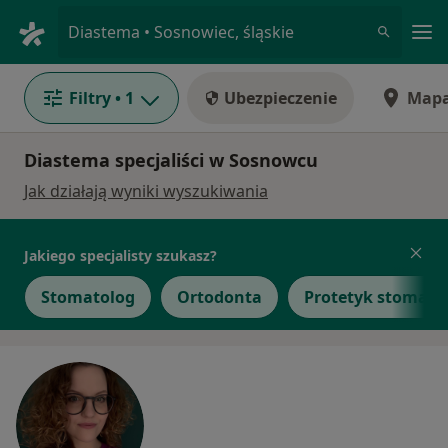
Me
Diastema • Sosnowiec, śląskie
Filtry
• 1
Ubezpieczenie
Map
Diastema specjaliści w Sosnowcu
Jak działają wyniki wyszukiwania
Jakiego specjalisty szukasz?
Stomatolog
Ortodonta
Protetyk stomato