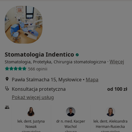
Stomatologia Indentico
·
Więcej
Stomatologia, Protetyka, Chirurgia stomatologiczna
566 opinii
Pawła Stalmacha 15, Mysłowice
•
Mapa
Konsultacja protetyczna
od 100 zł
Pokaż więcej usług
lek. dent. Justyna
dr n. med. Kacper
lek. dent. Aleksandra
Nowak
Wachol
Herman-Rusiecka
stomatolog
chirurg
stomatolog