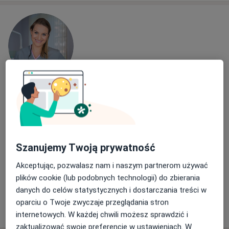
lek. dent. Kamila Wnuk-Zagalak
·
Więcej
Stomatolog
31 opinii
Generała Stefana Grota-Roweckiego 52, Sosnowiec
•
Mapa
Szanujemy Twoją prywatność
NZOZ Udente Marta Galik
Akceptując, pozwalasz nam i naszym partnerom używać
Konsultacja protetyczna
200 zł
plików cookie (lub podobnych technologii) do zbierania
Specjalista nie oferuje umawiania online pod tym adresem.
danych do celów statystycznych i dostarczania treści w
oparciu o Twoje zwyczaje przeglądania stron
Poproś o wizytę
internetowych. W każdej chwili możesz sprawdzić i
zaktualizować swoje preferencje w ustawieniach. W