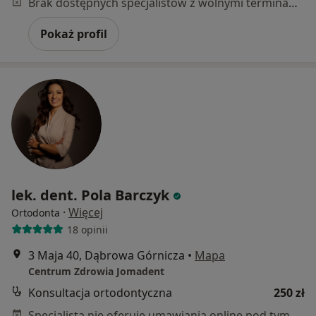
Brak dostępnych specjalistów z wolnymi terminami w tym centrum medycznym.
Pokaż profil
lek. dent. Pola Barczyk
·
Więcej
Ortodonta
18 opinii
3 Maja 40, Dąbrowa Górnicza
•
Mapa
Centrum Zdrowia Jomadent
Konsultacja ortodontyczna
250 zł
Specjalista nie oferuje umawiania online pod tym adresem.