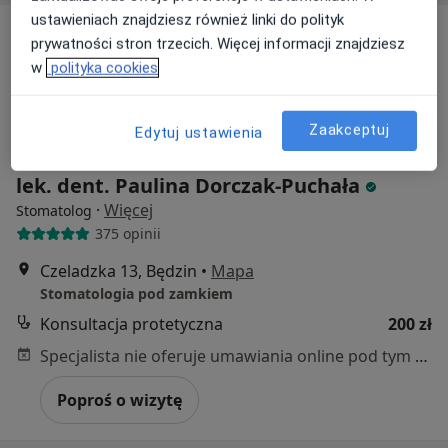
ustawieniach znajdziesz również linki do polityk
prywatności stron trzecich. Więcej informacji znajdziesz
w
polityka cookies
Zaakceptuj
Edytuj ustawienia
lek. dent. Paulina Dorczak-Puchała
·
Więcej
Stomatolog
375 opinii
Czeladzka 13, Będzin
•
Mapa
Stomatologia pod zamkiem
Konsultacja protetyczna
200 zł
Specjalista nie oferuje umawiania online pod tym adresem.
Poproś o wizytę