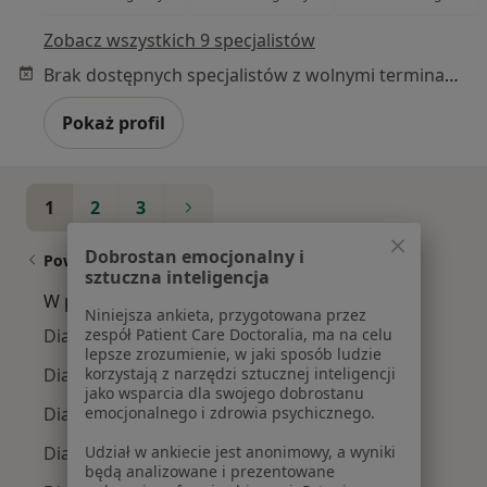
Zobacz wszystkich 9 specjalistów
Brak dostępnych specjalistów z wolnymi terminami w tym centrum medycznym.
Pokaż profil
1
2
3
Dobrostan emocjonalny i
Powiązane wyszukiwania
sztuczna inteligencja
W pobliżu Sosnowca
Niniejsza ankieta, przygotowana przez
Diastema w Katowicach
zespół Patient Care Doctoralia, ma na celu
lepsze zrozumienie, w jaki sposób ludzie
Diastema w Gliwicach
korzystają z narzędzi sztucznej inteligencji
jako wsparcia dla swojego dobrostanu
Diastema w Tychach
emocjonalnego i zdrowia psychicznego.
Diastema w Bytomiu
Udział w ankiecie jest anonimowy, a wyniki
będą analizowane i prezentowane