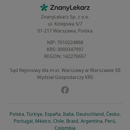
Kontakt
ZnanyLekarz - Strona główna
ZnanyLekarz Sp. z o.o.
ul. Kolejowa 5/7
01-217 Warszawa, Polska
NIP: ⁠7010224868
KRS: ⁠0000347997
REGON: ⁠142276657
Sąd Rejonowy dla m.st. Warszawy w Warszawie XII
Wydział Gospodarczy KRS
Facebook
otwiera się w nowej karcie
otwiera się w nowej karcie
otwiera się w nowej karcie
otwiera się w nowej karcie
otwiera się w nowej karci
otwiera się
otwi
Polska
,
Türkiye
,
España
,
Italia
,
Deutschland
,
Česko
,
otwiera się w nowej karcie
otwiera się w nowej karcie
otwiera się w nowej karcie
otwiera się w nowej kar
otwiera się 
otwier
Portugal
,
México
,
Chile
,
Brasil
,
Argentina
,
Perú
,
otwiera się w nowej karc
Colombia