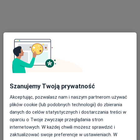
lek. dent. Krzysztof Zieliński
·
Więcej
Stomatolog, Protetyk stomatologiczny
80 opinii
Adres 1
Adres 2
Adres 3
Szanujemy Twoją prywatność
Kukułek 45, Sosnowiec
•
Mapa
Uni-Med Centrum Medyczno-Stomatologiczne
Akceptując, pozwalasz nam i naszym partnerom używać
Konsultacja protetyczna
200 zł
plików cookie (lub podobnych technologii) do zbierania
Specjalista nie oferuje umawiania online pod tym adresem.
danych do celów statystycznych i dostarczania treści w
oparciu o Twoje zwyczaje przeglądania stron
Poproś o wizytę
internetowych. W każdej chwili możesz sprawdzić i
zaktualizować swoje preferencje w ustawieniach. W