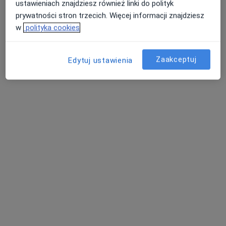
ustawieniach znajdziesz również linki do polityk
prywatności stron trzecich. Więcej informacji znajdziesz
w
polityka cookies
Zaakceptuj
Edytuj ustawienia
lek. dent. Paulina Dorczak-Puchała
·
Więcej
Stomatolog
375 opinii
Czeladzka 13, Będzin
•
Mapa
Stomatologia pod zamkiem
Konsultacja protetyczna
200 zł
Specjalista nie oferuje umawiania online pod tym adresem.
Poproś o wizytę