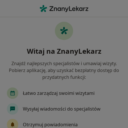
Me
Ruchomość Zębów • Sosnowiec, śląskie
Filtry
• 1
Ubezpieczenie
Map
Ruchomość zębów specjaliści w Sosnowcu
Witaj na ZnanyLekarz
Jak działają wyniki wyszukiwania
Znajdź najlepszych specjalistów i umawiaj wizyty.
Pobierz aplikację, aby uzyskać bezpłatny dostęp do
Jakiego specjalisty szukasz?
przydatnych funkcji:
Stomatolog
Protetyk stomatologiczny
Ch
Łatwo zarządzaj swoimi wizytami
Wysyłaj wiadomości do specjalistów
Otrzymuj powiadomienia