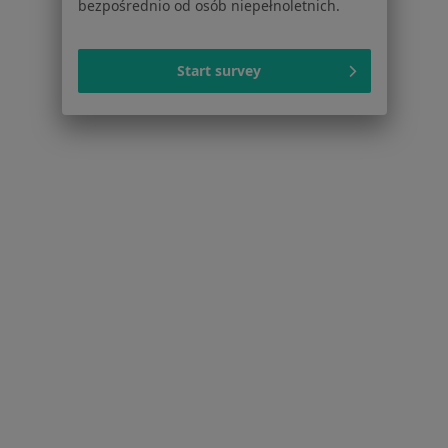
bezpośrednio od osób niepełnoletnich.
Próchnica w Sosnowcu
Ból zęba w Sosnowcu
Start survey
Braki zębowe w Sosnowcu
Nadwrażliwość zębów w Sosnowcu
Choroby miazgi w Sosnowcu
Więcej (15)
Więcej w kategorii: Schorzenia w Sosnowcu
Strona Główna
Choroby
Ruchomość Zębów
Zmień miasto
Sosnowiec
Zmień miasto