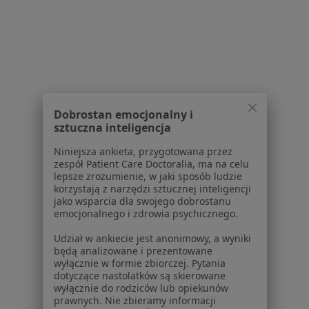
Pokaż profil
1
2
3
Powiązane wyszukiwania
Dobrostan emocjonalny i
W pobliżu Sosnowca
sztuczna inteligencja
Ruchomość zębów w Katowicach
Niniejsza ankieta, przygotowana przez
zespół Patient Care Doctoralia, ma na celu
Ruchomość zębów w Gliwicach
lepsze zrozumienie, w jaki sposób ludzie
korzystają z narzędzi sztucznej inteligencji
Ruchomość zębów w Tychach
jako wsparcia dla swojego dobrostanu
emocjonalnego i zdrowia psychicznego.
Ruchomość zębów w Jaworznie
Udział w ankiecie jest anonimowy, a wyniki
Ruchomość zębów w Zabrzu
będą analizowane i prezentowane
wyłącznie w formie zbiorczej. Pytania
Więcej (14)
dotyczące nastolatków są skierowane
Więcej w kategorii: W pobliżu Sosnowca
wyłącznie do rodziców lub opiekunów
prawnych. Nie zbieramy informacji
Schorzenia w Sosnowcu