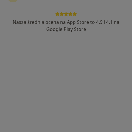
Nasza średnia ocena na App Store to 4.9 i 4.1 na
lek. dent. Jakub Bąba
Google Play Store
·
Więcej
Stomatolog
31 opinii
Generała Stefana Grota-Roweckiego 52, Sosnowiec
•
Mapa
NZOZ Udente Marta Galik
Konsultacja protetyczna
od 200 zł
Specjalista nie oferuje umawiania online pod tym adresem.
Poproś o wizytę