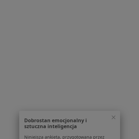
mgr Magdalena
Żyłka
fizjoterapeuta
Brak dostępnych specjalistów z wolnymi terminami w tym centrum medycznym.
Pokaż profil
1
2
3
Powiązane wyszukiwania
W pobliżu Sosnowca
Choroby jamy ustnej w Katowicach
Dobrostan emocjonalny i
sztuczna inteligencja
Choroby jamy ustnej w Gliwicach
Niniejsza ankieta, przygotowana przez