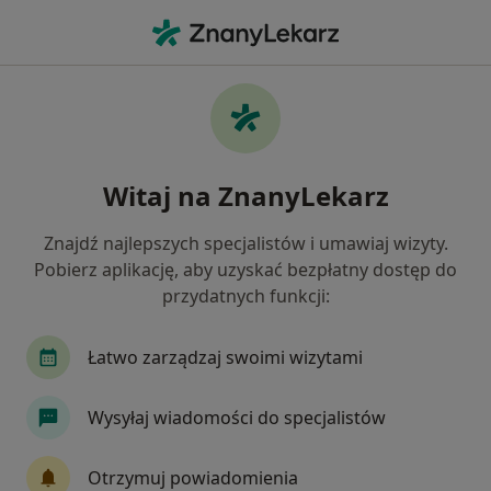
Me
Choroby Jamy Ustnej • Sosnowiec, śląskie
Filtry
• 1
Ubezpieczenie
Map
Choroby jamy ustnej specjaliści w Sosnowcu
Witaj na ZnanyLekarz
Jak działają wyniki wyszukiwania
Znajdź najlepszych specjalistów i umawiaj wizyty.
Pobierz aplikację, aby uzyskać bezpłatny dostęp do
Jakiego specjalisty szukasz?
przydatnych funkcji:
Stomatolog
Protetyk stomatologiczny
Ch
Łatwo zarządzaj swoimi wizytami
Wysyłaj wiadomości do specjalistów
Otrzymuj powiadomienia