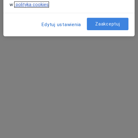
w
polityka cookies
Zaakceptuj
Edytuj ustawienia
lek. dent. Justyna Nowak
·
Więcej
Stomatolog
140 opinii
Adres 1
Adres 2
Pawła Stalmacha 15, Mysłowice
•
Mapa
Stomatologia Indentico
Konsultacja stomatologiczna
od 180 zł
Specjalista nie oferuje umawiania online pod tym adresem.
Poproś o wizytę