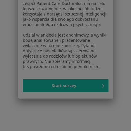
Choroby jamy ustnej w Rudzie Śląskiej
zespół Patient Care Doctoralia, ma na celu
lepsze zrozumienie, w jaki sposób ludzie
Choroby jamy ustnej w Tychach
korzystają z narzędzi sztucznej inteligencji
jako wsparcia dla swojego dobrostanu
Choroby jamy ustnej w Zabrzu
emocjonalnego i zdrowia psychicznego.
Więcej (14)
Udział w ankiecie jest anonimowy, a wyniki
będą analizowane i prezentowane
Więcej w kategorii: W pobliżu Sosnowca
wyłącznie w formie zbiorczej. Pytania
dotyczące nastolatków są skierowane
Schorzenia w Sosnowcu
wyłącznie do rodziców lub opiekunów
prawnych. Nie zbieramy informacji
Próchnica w Sosnowcu
bezpośrednio od osób niepełnoletnich.
Ból zęba w Sosnowcu
Braki zębowe w Sosnowcu
Start survey
Nadwrażliwość zębów w Sosnowcu
Choroby miazgi w Sosnowcu
Więcej (15)
Więcej w kategorii: Schorzenia w Sosnowcu