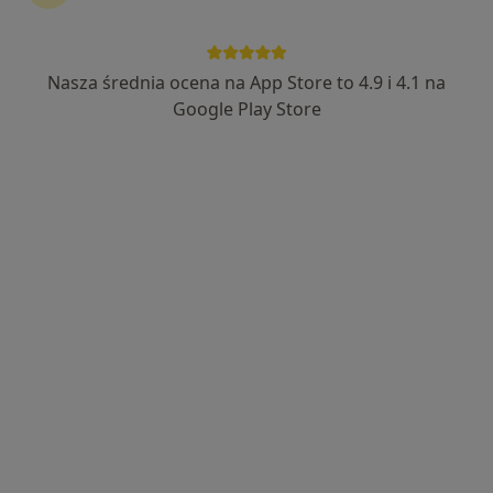
Nasza średnia ocena na App Store to 4.9 i 4.1 na
lek. dent. Małgorzata Ignasiak
Google Play Store
·
Więcej
Stomatolog
24 opinie
Generała Stefana Grota-Roweckiego 52, Sosnowiec
•
Mapa
NZOZ Udente Marta Galik
Konsultacja stomatologiczna
200 zł
Specjalista nie oferuje umawiania online pod tym adresem.
Poproś o wizytę