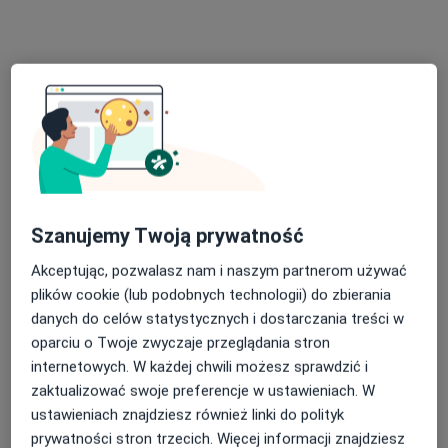
lek. dent. Kamila Wnuk-Zagalak
·
Więcej
Stomatolog
31 opinii
Szanujemy Twoją prywatność
Generała Stefana Grota-Roweckiego 52, Sosnowiec
•
Mapa
NZOZ Udente Marta Galik
Akceptując, pozwalasz nam i naszym partnerom używać
Konsultacja protetyczna
200 zł
plików cookie (lub podobnych technologii) do zbierania
danych do celów statystycznych i dostarczania treści w
Specjalista nie oferuje umawiania online pod tym adresem.
oparciu o Twoje zwyczaje przeglądania stron
internetowych. W każdej chwili możesz sprawdzić i
Poproś o wizytę
zaktualizować swoje preferencje w ustawieniach. W
ustawieniach znajdziesz również linki do polityk
prywatności stron trzecich. Więcej informacji znajdziesz