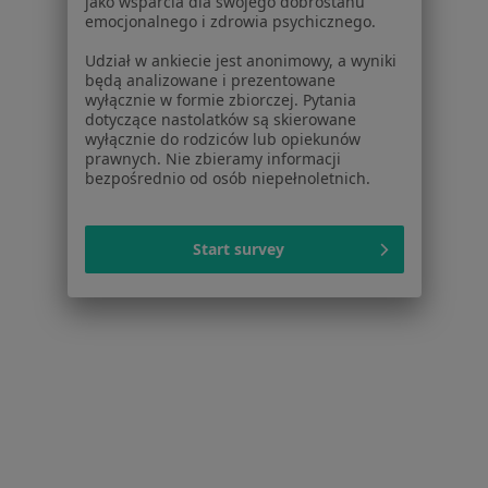
jako wsparcia dla swojego dobrostanu
emocjonalnego i zdrowia psychicznego.
Diastema w Bytomiu
Udział w ankiecie jest anonimowy, a wyniki
Więcej (14)
będą analizowane i prezentowane
Więcej w kategorii: W pobliżu Katowic
wyłącznie w formie zbiorczej. Pytania
dotyczące nastolatków są skierowane
Schorzenia w Katowicach
wyłącznie do rodziców lub opiekunów
prawnych. Nie zbieramy informacji
Próchnica w Katowicach
bezpośrednio od osób niepełnoletnich.
Ból zęba w Katowicach
Braki zębowe w Katowicach
Start survey
Przebarwienia zębów w Katowicach
Choroby miazgi w Katowicach
Więcej (15)
Więcej w kategorii: Schorzenia w Katowicach
Strona Główna
Choroby
Diastema
Katowice
Zmień miasto
Zmień m