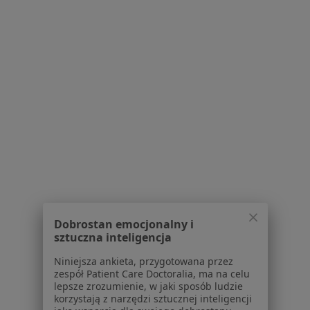
chirurg
stomatologiczny
Zobacz wszystkich 27 specjalistów
Brak dostępnych specjalistów z wolnymi terminami w tym centrum medycznym.
Pokaż profil
1
2
3
4
5
6
Powiązane wyszukiwania
W pobliżu Katowic
Dobrostan emocjonalny i
Diastema w Gliwicach
sztuczna inteligencja
Diastema w Sosnowcu
Niniejsza ankieta, przygotowana przez
zespół Patient Care Doctoralia, ma na celu
Diastema w Bielsku-Białej
lepsze zrozumienie, w jaki sposób ludzie
korzystają z narzędzi sztucznej inteligencji
Diastema w Tychach