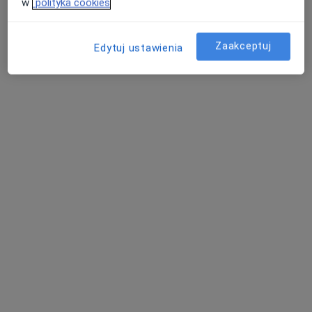
w
polityka cookies
Zaakceptuj
Edytuj ustawienia
mgr Justyna Rać
·
Więcej
Psycholog, Psychoterapeuta certyfikowany
176 opinii
Adres 1
Adres 2
Adres 3
Adres 4
Adres 5
Powstańców 7a/10, Katowice
•
Mapa
HEALIO Instytut Psychoterapii Justyna Rać
Konsultacja psychologiczna
190 zł
Specjalista nie oferuje umawiania online pod tym adresem.