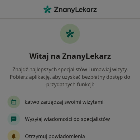
Me
Diastema • Katowice, śląskie
Filtry
• 1
Ubezpieczenie
Map
Diastema specjaliści w Katowicach
Witaj na ZnanyLekarz
Jak działają wyniki wyszukiwania
Znajdź najlepszych specjalistów i umawiaj wizyty.
Pobierz aplikację, aby uzyskać bezpłatny dostęp do
Jakiego specjalisty szukasz?
przydatnych funkcji:
Stomatolog
Ortodonta
Protetyk stomato
Łatwo zarządzaj swoimi wizytami
Wysyłaj wiadomości do specjalistów
Otrzymuj powiadomienia