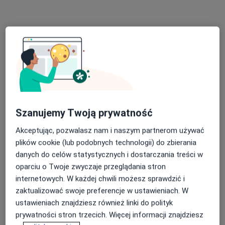
dr n. med. Karolina Wróbel
Stomatolog, Stomatolog dziecięcy
Szanujemy Twoją prywatność
375 opinii
Akceptując, pozwalasz nam i naszym partnerom używać
ul. Brynowska 86, Katowice
•
Mapa
plików cookie (lub podobnych technologii) do zbierania
Stomatologia Brynów
danych do celów statystycznych i dostarczania treści w
Higienizacja
500 zł
oparciu o Twoje zwyczaje przeglądania stron
Specjalista nie oferuje umawiania online pod tym adresem.
internetowych. W każdej chwili możesz sprawdzić i
zaktualizować swoje preferencje w ustawieniach. W
Poproś o wizytę
ustawieniach znajdziesz również linki do polityk
prywatności stron trzecich. Więcej informacji znajdziesz