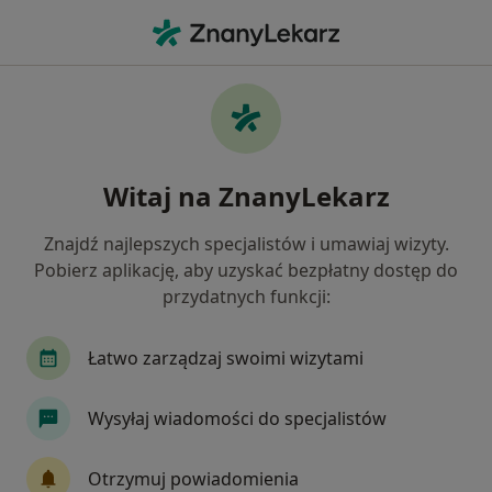
Me
Przebarwienia Zębów • Sosnowiec, śląskie
Filtry
• 1
Ubezpieczenie
Map
Przebarwienia zębów specjaliści w
Witaj na ZnanyLekarz
Sosnowcu
Jak działają wyniki wyszukiwania
Znajdź najlepszych specjalistów i umawiaj wizyty.
Pobierz aplikację, aby uzyskać bezpłatny dostęp do
przydatnych funkcji:
Jakiego specjalisty szukasz?
Stomatolog
Protetyk stomatologiczny
Ch
Łatwo zarządzaj swoimi wizytami
Wysyłaj wiadomości do specjalistów
Otrzymuj powiadomienia