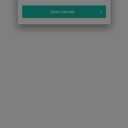
Więcej (15)
Więcej w kategorii: Schorzenia w Sosnowcu
Start survey
Strona Główna
Choroby
Przebarwienia Zębów
Zmień mias
Sosnowiec
Zmień miasto
Serwis
Regulamin
Polityka prywatności pacjentów
Polityka prywatności profesjonalistów
Polityka prywatności dla profesjonalistów, których
dane pozyskaliśmy samodzielnie
Polityka cookies