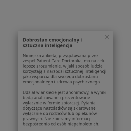
Przebarwienia zębów w Katowicach
Przebarwienia zębów w Gliwicach
Przebarwienia zębów w Tychach
Przebarwienia zębów w Rudzie Śląskiej
Dobrostan emocjonalny i
sztuczna inteligencja
Przebarwienia zębów w Zabrzu
Niniejsza ankieta, przygotowana przez
Więcej (14)
zespół Patient Care Doctoralia, ma na celu
Więcej w kategorii: W pobliżu Sosnowca
lepsze zrozumienie, w jaki sposób ludzie
korzystają z narzędzi sztucznej inteligencji
Schorzenia w Sosnowcu
jako wsparcia dla swojego dobrostanu
emocjonalnego i zdrowia psychicznego.
Próchnica w Sosnowcu
Udział w ankiecie jest anonimowy, a wyniki
Ból zęba w Sosnowcu
będą analizowane i prezentowane
wyłącznie w formie zbiorczej. Pytania
Braki zębowe w Sosnowcu
dotyczące nastolatków są skierowane
wyłącznie do rodziców lub opiekunów
Nadwrażliwość zębów w Sosnowcu
prawnych. Nie zbieramy informacji
bezpośrednio od osób niepełnoletnich.
Choroby miazgi w Sosnowcu