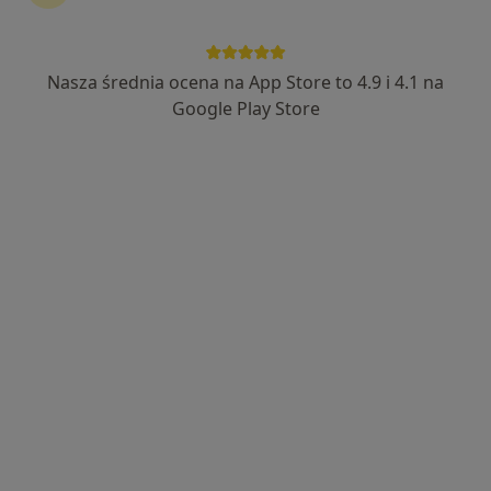
Nasza średnia ocena na App Store to 4.9 i 4.1 na
Karolina Ciechowska
Google Play Store
Higienistka/higienista stomatologiczny
10 opinii
Rynek 3/3, Mysłowice
•
Mapa
Dental Centrum - Stomatologia pod narkozą
Higienizacja
od 420 zł
Specjalista nie oferuje umawiania online pod tym adresem.
Poproś o wizytę