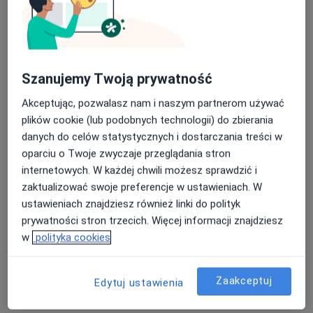
Szanujemy Twoją prywatność
lek. dent. Julita Gromala-Jastrzębska
Akceptując, pozwalasz nam i naszym partnerom używać
plików cookie (lub podobnych technologii) do zbierania
·
Więcej
Stomatolog
danych do celów statystycznych i dostarczania treści w
248 opinii
oparciu o Twoje zwyczaje przeglądania stron
Generała Stefana Grota-Roweckiego 52, Sosnowiec
•
Mapa
internetowych. W każdej chwili możesz sprawdzić i
NZOZ Udente Marta Galik
zaktualizować swoje preferencje w ustawieniach. W
Konsultacja protetyczna
200 zł
ustawieniach znajdziesz również linki do polityk
prywatności stron trzecich. Więcej informacji znajdziesz
Specjalista nie oferuje umawiania online pod tym adresem.
w
polityka cookies
Poproś o wizytę
Zaakceptuj
Edytuj ustawienia