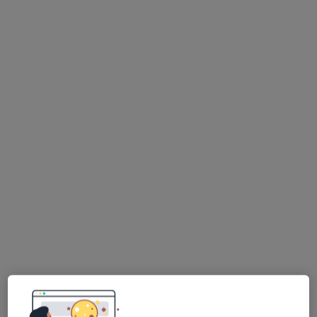
lek. dent. Piotr Matyja
·
Więcej
Stomatolog
137 opinii
Czeladzka 13, Będzin
•
Mapa
Stomatologia pod zamkiem
Konsultacja protetyczna
200 zł
Specjalista nie oferuje umawiania online pod tym adresem.
Poproś o wizytę