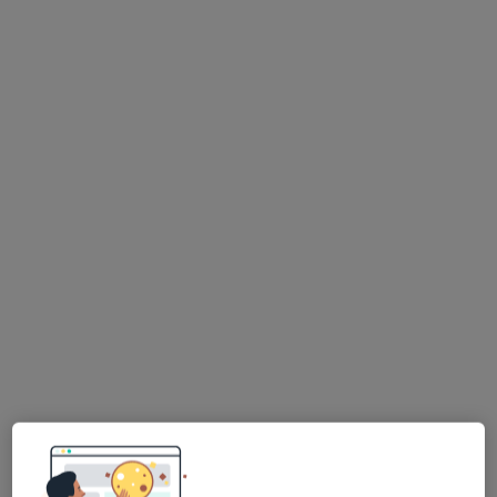
lek. Konrad Chudy
·
Więcej
Ortopeda
238 opinii
Adres
Online
Świętojańska 20h, Konin
•
Mapa
Guardian Clinic
Konsultacja ortopedyczna
350 zł
Specjalista nie oferuje umawiania online pod tym adresem.
Poproś o wizytę