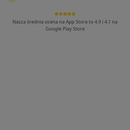
Nasza średnia ocena na App Store to 4.9 i 4.1 na
Google Play Store
Bezpieczne płatności
mgr Wiktoria Dębowska
·
Więcej
Fizjoterapeuta
16 opinii
Jana Pawła II 72, Konin
•
Mapa
Centrum Treningu Personalnego Fizjoterapii i Dietetyki Metamorphose
Konsultacja fizjoterapeutyczna
180 zł
Specjalista nie oferuje umawiania online pod tym adresem.
Poproś o wizytę