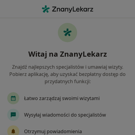
Me
Choroby Zwyrodnieniowe • Konin, wielkopolskie
Filtry
• 1
Ubezpieczenie
Map
Choroby zwyrodnieniowe specjaliści w
Witaj na ZnanyLekarz
Koninie
Jak działają wyniki wyszukiwania
Znajdź najlepszych specjalistów i umawiaj wizyty.
Pobierz aplikację, aby uzyskać bezpłatny dostęp do
przydatnych funkcji:
Jakiego specjalisty szukasz?
Ortopeda
Fizjoterapeuta
Internista
Łatwo zarządzaj swoimi wizytami
Wysyłaj wiadomości do specjalistów
Otrzymuj powiadomienia