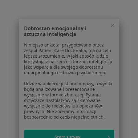
Poproś o wizytę
Dobrostan emocjonalny i
sztuczna inteligencja
1
2
Niniejsza ankieta, przygotowana przez
Powiązane wyszukiwania
zespół Patient Care Doctoralia, ma na celu
lepsze zrozumienie, w jaki sposób ludzie
Schorzenia w Koninie
korzystają z narzędzi sztucznej inteligencji
jako wsparcia dla swojego dobrostanu
Osteoporoza w Koninie
emocjonalnego i zdrowia psychicznego.
Toczeń rumieniowaty układowy w Koninie
Udział w ankiecie jest anonimowy, a wyniki
będą analizowane i prezentowane
Zapalenie jelit w Koninie
wyłącznie w formie zbiorczej. Pytania
dotyczące nastolatków są skierowane
Zespół jelita drażliwego w Koninie
wyłącznie do rodziców lub opiekunów
prawnych. Nie zbieramy informacji
Bóle reumatyczne w Koninie
bezpośrednio od osób niepełnoletnich.
Więcej (15)
Więcej w kategorii: Schorzenia w Koninie
Start survey