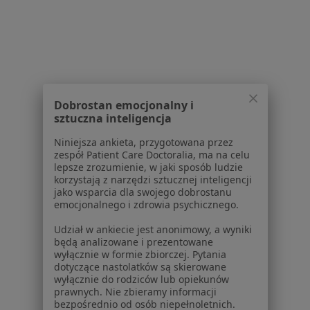
Bóle reumatyczne w Koninie
ZZSK – zesztywniające zapalenie stawów
kręgosłupa w Koninie
Więcej (15)
Więcej w kategorii: Schorzenia w Koninie
Dobrostan emocjonalny i
sztuczna inteligencja
Strona Główna
Choroby
Osteoporoza
Konin
Zmień miasto
Zmień m
Niniejsza ankieta, przygotowana przez
zespół Patient Care Doctoralia, ma na celu
lepsze zrozumienie, w jaki sposób ludzie
korzystają z narzędzi sztucznej inteligencji
jako wsparcia dla swojego dobrostanu
emocjonalnego i zdrowia psychicznego.
Udział w ankiecie jest anonimowy, a wyniki
Serwis
będą analizowane i prezentowane
wyłącznie w formie zbiorczej. Pytania
Regulamin
dotyczące nastolatków są skierowane
Polityka prywatności pacjentów
wyłącznie do rodziców lub opiekunów
prawnych. Nie zbieramy informacji
Polityka prywatności profesjonalistów
bezpośrednio od osób niepełnoletnich.