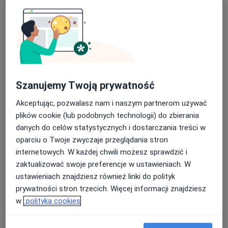
Pokaż profil
Szanujemy Twoją prywatność
Akceptując, pozwalasz nam i naszym partnerom używać
plików cookie (lub podobnych technologii) do zbierania
dr n. med. Wiktor Schmidt
danych do celów statystycznych i dostarczania treści w
·
Więcej
Reumatolog
oparciu o Twoje zwyczaje przeglądania stron
26 opinii
internetowych. W każdej chwili możesz sprawdzić i
Józefa Piłsudskiego 22a, Konin
•
Mapa
zaktualizować swoje preferencje w ustawieniach. W
Przychodnia Alfamed Konin
ustawieniach znajdziesz również linki do polityk
prywatności stron trzecich. Więcej informacji znajdziesz
Konsultacja reumatologiczna
250 zł
w
polityka cookies
Specjalista nie oferuje umawiania online pod tym adresem.