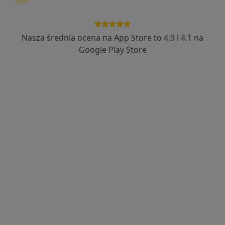
Nasza średnia ocena na App Store to 4.9 i 4.1 na
dr n. med. Paweł Bolko
Google Play Store
·
Więcej
Endokrynolog
498 opinii
Świętojańska 20h, Konin
•
Mapa
Guardian Clinic
Konsultacja endokrynologiczna
450 zł
Specjalista nie oferuje umawiania online pod tym adresem.
Poproś o wizytę