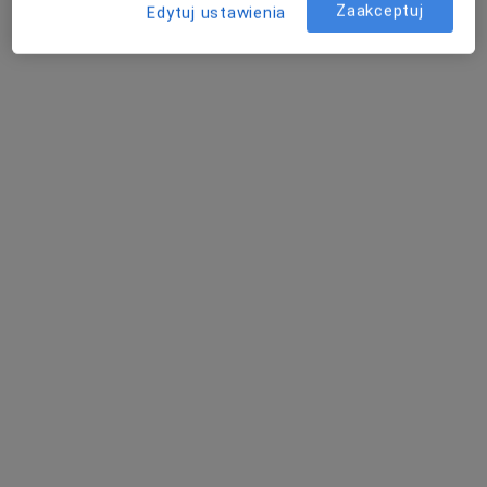
Poproś o wizytę
Zaakceptuj
Edytuj ustawienia
All Medica Centrum Medyczne
53 opinie
Adres 1
Adres 2
Topolowa 25, Konin
•
Mapa
Konsultacja laryngologiczna
od 250 zł