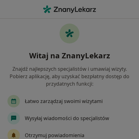
Me
Osteoporoza • Konin, wielkopolskie
Filtry
• 1
Ubezpieczenie
Map
Osteoporoza specjaliści w Koninie
Witaj na ZnanyLekarz
Jak działają wyniki wyszukiwania
Znajdź najlepszych specjalistów i umawiaj wizyty.
Pobierz aplikację, aby uzyskać bezpłatny dostęp do
Jakiego specjalisty szukasz?
przydatnych funkcji:
Internista
Reumatolog
Dietetyk
Ort
Łatwo zarządzaj swoimi wizytami
Wysyłaj wiadomości do specjalistów
Otrzymuj powiadomienia