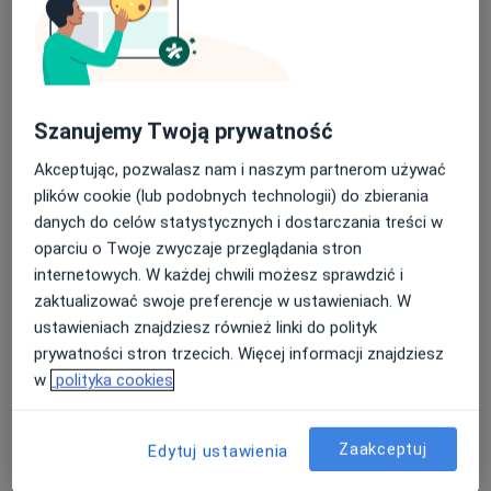
Szanujemy Twoją prywatność
Akceptując, pozwalasz nam i naszym partnerom używać
dr n. med. Szymon Rubczak
plików cookie (lub podobnych technologii) do zbierania
·
Więcej
danych do celów statystycznych i dostarczania treści w
Ortopeda
oparciu o Twoje zwyczaje przeglądania stron
96 opinii
internetowych. W każdej chwili możesz sprawdzić i
Szpitalna 43, Konin
•
Mapa
zaktualizować swoje preferencje w ustawieniach. W
Rehasport | Konin
ustawieniach znajdziesz również linki do polityk
Konsultacja ortopedyczna - kończyna dolna
300 zł
prywatności stron trzecich. Więcej informacji znajdziesz
w
polityka cookies
Specjalista nie oferuje umawiania online pod tym adresem.
Poproś o wizytę
Zaakceptuj
Edytuj ustawienia