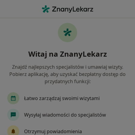
Me
Ortopeda • Konin, wielkopolskie
Filtry
Ubezpieczenie
Mapa
Polecani ortopedzi w Koninie
Witaj na ZnanyLekarz
Jak działają wyniki wyszukiwania
Znajdź najlepszych specjalistów i umawiaj wizyty.
Pobierz aplikację, aby uzyskać bezpłatny dostęp do
Wybierz swoje ubezpieczenie
przydatnych funkcji:
Łatwo zarządzaj swoimi wizytami
Wysyłaj wiadomości do specjalistów
Otrzymuj powiadomienia