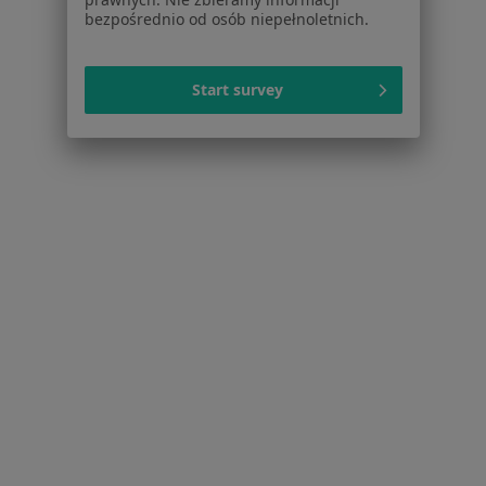
Ból kolana Konin
bezpośrednio od osób niepełnoletnich.
Zespół cieśni nadgarstka Konin
Start survey
Więcej (15)
Więcej w kategorii: Najczęstsze schorzenia
Strona Główna
Ortopeda
Konin
Zmień miasto
Serwis
Regulamin
Polityka prywatności pacjentów
Polityka prywatności profesjonalistów
Polityka prywatności dla profesjonalistów, których