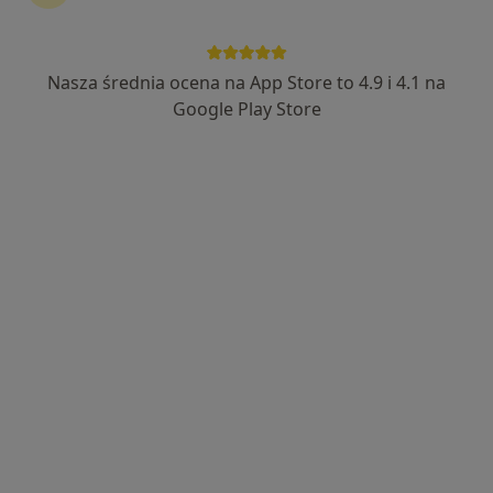
Wyróżniony
lek. Piotr Zamojcin
Nasza średnia ocena na App Store to 4.9 i 4.1 na
·
Więcej
Ortopeda
Google Play Store
328 opinii
Szpitalna 43, Konin
•
Mapa
Rehasport | Konin
Konsultacja ortopedyczna - kończyna dolna
300 zł
Specjalista nie oferuje umawiania online pod tym adresem.
Poproś o wizytę