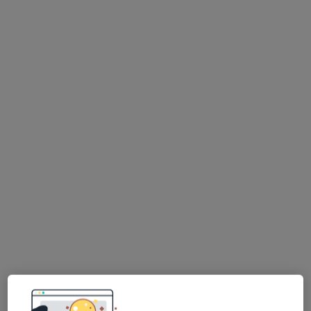
dr n. med. Paweł Sokołowicz
·
Więcej
Ortopeda
1139 opinii
Adres
Online
Świętojańska 20h, Konin
•
Mapa
Guardian Clinic
Konsultacja ortopedyczna
od 350 zł
Specjalista nie oferuje umawiania online pod tym adresem.
Poproś o wizytę