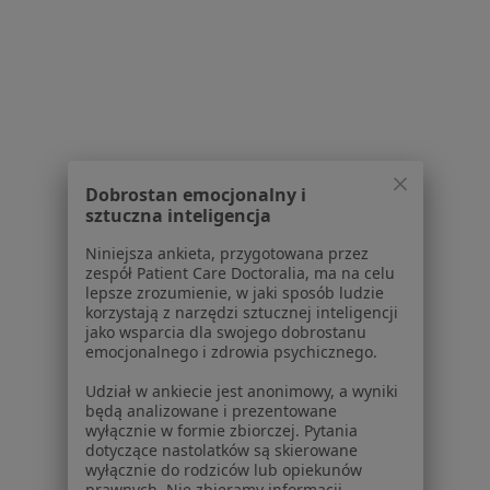
Powiązane wyszukiwania
|
Oferty pracy - Ortopeda
W pobliżu Konina
Ortopedzi w Kaliszu
Ortopedzi w Wrześni
Ortopedzi w Turku
Dobrostan emocjonalny i
Ortopedzi w Słupcy
sztuczna inteligencja
Ortopedzi w Kole
Niniejsza ankieta, przygotowana przez
zespół Patient Care Doctoralia, ma na celu
Więcej (2)
lepsze zrozumienie, w jaki sposób ludzie
Więcej w kategorii: W pobliżu Konina
korzystają z narzędzi sztucznej inteligencji
jako wsparcia dla swojego dobrostanu
Najczęstsze schorzenia
emocjonalnego i zdrowia psychicznego.
Zwyrodnienie stawów Konin
Udział w ankiecie jest anonimowy, a wyniki
będą analizowane i prezentowane
Złamania Konin
wyłącznie w formie zbiorczej. Pytania
dotyczące nastolatków są skierowane
łokieć tenisisty Konin
wyłącznie do rodziców lub opiekunów
prawnych. Nie zbieramy informacji