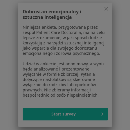
Dla profesjonalistów
Dobrostan emocjonalny i
sztuczna inteligencja
Cennik
Dla lekarzy
Niniejsza ankieta, przygotowana przez
zespół Patient Care Doctoralia, ma na celu
Dla placówek medycznych
lepsze zrozumienie, w jaki sposób ludzie
Noa Notes
nowość
korzystają z narzędzi sztucznej inteligencji
Baza wiedzy
jako wsparcia dla swojego dobrostanu
emocjonalnego i zdrowia psychicznego.
Centrum Pomocy dla Specjalisty
Udział w ankiecie jest anonimowy, a wyniki
Kontakt
będą analizowane i prezentowane
ZnanyLekarz - Strona główna
wyłącznie w formie zbiorczej. Pytania
dotyczące nastolatków są skierowane
ZnanyLekarz Sp. z o.o.
wyłącznie do rodziców lub opiekunów
ul. Kolejowa 5/7
prawnych. Nie zbieramy informacji
01-217 Warszawa, Polska
bezpośrednio od osób niepełnoletnich.
NIP: ⁠7010224868
KRS: ⁠0000347997
Start survey
REGON: ⁠142276657