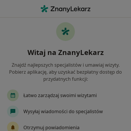
Me
Choroby Zwyrodnieniowe • Słupca, wielkopolskie
Filtry
• 1
Ubezpieczenie
Map
Choroby zwyrodnieniowe specjaliści w
Witaj na ZnanyLekarz
Słupcy
Jak działają wyniki wyszukiwania
Znajdź najlepszych specjalistów i umawiaj wizyty.
Pobierz aplikację, aby uzyskać bezpłatny dostęp do
przydatnych funkcji:
Jakiego specjalisty szukasz?
Internista
Ortopeda
Reumatolog
Al
Łatwo zarządzaj swoimi wizytami
Wysyłaj wiadomości do specjalistów
Otrzymuj powiadomienia