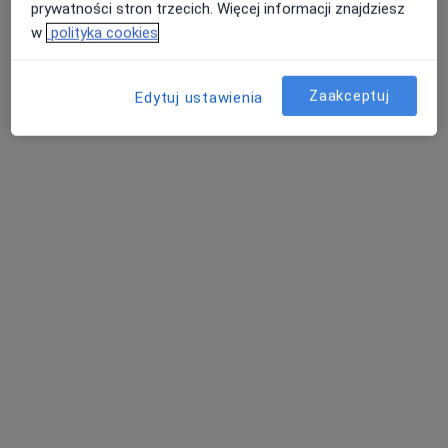
prywatności stron trzecich. Więcej informacji znajdziesz
w
polityka cookies
Zaakceptuj
Edytuj ustawienia
Optiviamed Centrum Medyczne
·
Więcej
Laryngologia, Okulistyka, Laryngologia dziecięca
1902 opinie
Aleja Prymasa Wyszyńskiego 18, Strzałkowo
•
Mapa
Konsultacja diagnostyczna
Brak dostępnych specjalistów z wolnymi terminami w tym centrum medycznym.
Pokaż profil