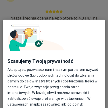
Nasza średnia ocena na App Store to 4.9 i 4.1 na
dr n. med. Paweł Sokołowicz
Google Play Store
·
Więcej
Ortopeda
1139 opinii
Adres
Online
Rotmistrza Witolda Pileckiego 20C, Słupca
•
Mapa
Szanujemy Twoją prywatność
Regencare Gabinety Lekarskie
Akceptując, pozwalasz nam i naszym partnerom używać
Konsultacja ortopedyczna
od 300 zł
plików cookie (lub podobnych technologii) do zbierania
Specjalista nie oferuje umawiania online pod tym adresem.
danych do celów statystycznych i dostarczania treści w
oparciu o Twoje zwyczaje przeglądania stron
Poproś o wizytę
internetowych. W każdej chwili możesz sprawdzić i
zaktualizować swoje preferencje w ustawieniach. W
ustawieniach znajdziesz również linki do polityk