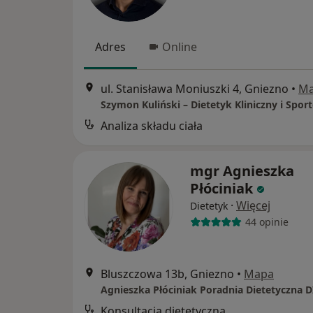
Adres
Online
ul. Stanisława Moniuszki 4, Gniezno
•
M
Analiza składu ciała
mgr Agnieszka
Płóciniak
·
Więcej
Dietetyk
44 opinie
Bluszczowa 13b, Gniezno
•
Mapa
Agnieszka Płóciniak Poradnia Dietetyczna 
Konsultacja dietetyczna