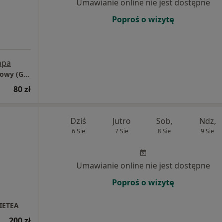
Umawianie online nie jest dostępne
Poproś o wizytę
apa
Szymon Kuliński – Dietetyk Kliniczny i Sportowy (Gniezno)
80 zł
Dziś
Jutro
Sob,
Ndz,
6 Sie
7 Sie
8 Sie
9 Sie
Umawianie online nie jest dostępne
Poproś o wizytę
DIETEA
200 zł