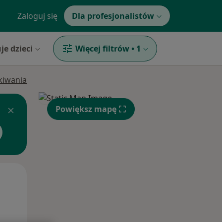
Zaloguj się
Dla profesjonalistów
je dzieci
Więcej filtrów
•
1
ukiwania
Powiększ mapę
Pon,
Wt,
Śr,
10 Sie
11 Sie
12 Sie