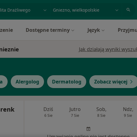
acja, badanie lub nazwisko
miasto lub dzielnica
zenie
Dostępne terminy
Język
Przyjmu
Gnieznie
Jak działają wyniki wysz
ta
Alergolog
Dermatolog
Zobacz więcej
Brenk
Dziś
Jutro
Sob,
Ndz,
6 Sie
7 Sie
8 Sie
9 Sie
Umawianie online nie jest dostępne