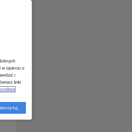
odobnych
Pon,
Wt,
Śr,
i w oparciu o
10 Sie
11 Sie
12 Sie
awdzić i
wnież linki
 cookies
akceptuj