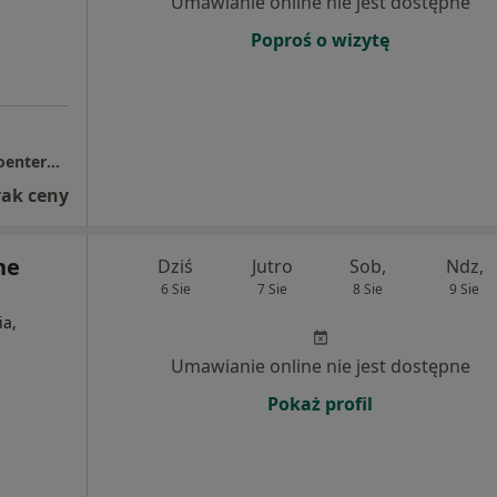
Umawianie online nie jest dostępne
Poproś o wizytę
Medical Center Pracownia endoskopii gastroenterologicznej.
rak ceny
ne
Dziś
Jutro
Sob,
Ndz,
6 Sie
7 Sie
8 Sie
9 Sie
ia,
Umawianie online nie jest dostępne
Pokaż profil