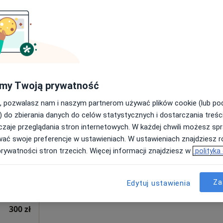
Poproś o wizytę
a)
260 zł
my Twoją prywatność
, pozwalasz nam i naszym partnerom używać plików cookie (lub p
tka
Dziś
Jutro
Sob,
Ndz,
) do zbierania danych do celów statystycznych i dostarczania treśc
6 Sie
7 Sie
8 Sie
9 Sie
zaje przeglądania stron internetowych. W każdej chwili możesz spr
wać swoje preferencje w ustawieniach. W ustawieniach znajdziesz ró
prywatności stron trzecich. Więcej informacji znajdziesz w
polityka
Umawianie online nie jest dostępne
Poproś o wizytę
Za
Edytuj ustawienia
300 zł