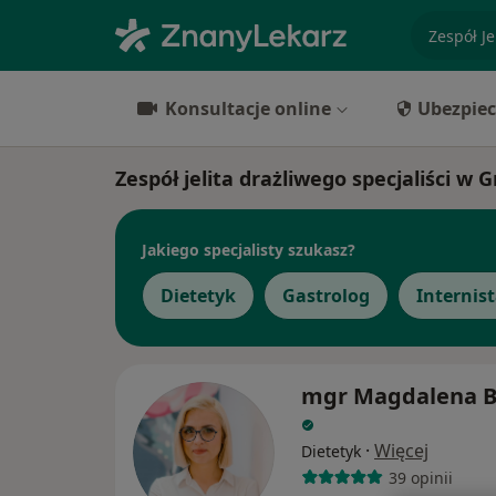
specjaliz
Konsultacje online
Ubezpiec
Zespół jelita drażliwego specjaliści w 
Jakiego specjalisty szukasz?
Dietetyk
Gastrolog
Internis
mgr Magdalena 
·
Więcej
Dietetyk
39 opinii