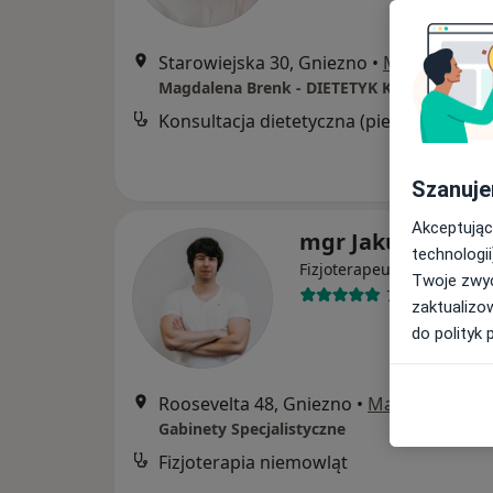
Starowiejska 30, Gniezno
•
Mapa
Magdalena Brenk - DIETETYK KLINICZNY
Konsultacja dietetyczna (pierwsza wizyt
Szanuje
Akceptując
mgr Jakub Ślache
technologii
·
Więcej
Fizjoterapeuta
Twoje zwyc
748 opinii
zaktualizo
do polityk 
Roosevelta 48, Gniezno
•
Mapa
Gabinety Specjalistyczne
Fizjoterapia niemowląt