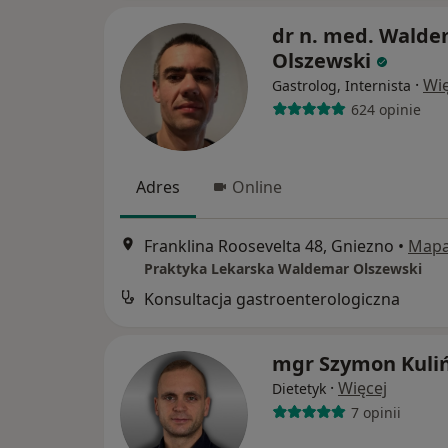
dr n. med. Wald
Olszewski
·
Wię
Gastrolog, Internista
624 opinie
Adres
Online
Franklina Roosevelta 48, Gniezno
•
Map
Praktyka Lekarska Waldemar Olszewski
Konsultacja gastroenterologiczna
mgr Szymon Kuliń
·
Więcej
Dietetyk
7 opinii