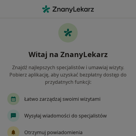
Me
Choroby Zwyrodnieniowe • Suchy Las, wielkopolskie
Filtry
• 1
Ubezpieczenie
Map
Choroby zwyrodnieniowe specjaliści w
Witaj na ZnanyLekarz
Suchym Lasie
Jak działają wyniki wyszukiwania
Znajdź najlepszych specjalistów i umawiaj wizyty.
Pobierz aplikację, aby uzyskać bezpłatny dostęp do
przydatnych funkcji:
Jakiego specjalisty szukasz?
Ortopeda
Fizjoterapeuta
Dietetyk
Os
Łatwo zarządzaj swoimi wizytami
Wysyłaj wiadomości do specjalistów
Otrzymuj powiadomienia