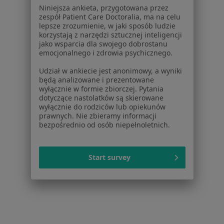
Więcej (14)
Niniejsza ankieta, przygotowana przez
Więcej w kategorii: W pobliżu Suchego Lasu
zespół Patient Care Doctoralia, ma na celu
lepsze zrozumienie, w jaki sposób ludzie
Schorzenia w Suchym Lasie
korzystają z narzędzi sztucznej inteligencji
jako wsparcia dla swojego dobrostanu
Ból w klatce piersiowej w Suchym Lasie
emocjonalnego i zdrowia psychicznego.
Zaburzenia odżywiania w Suchym Lasie
Udział w ankiecie jest anonimowy, a wyniki
będą analizowane i prezentowane
Zapalenie gardła w Suchym Lasie
wyłącznie w formie zbiorczej. Pytania
dotyczące nastolatków są skierowane
Zapalenie krtani w Suchym Lasie
wyłącznie do rodziców lub opiekunów
prawnych. Nie zbieramy informacji
Zapalenie migdałków w Suchym Lasie
bezpośrednio od osób niepełnoletnich.
Więcej (15)
Więcej w kategorii: Schorzenia w Suchym Lasi
Start survey
Choroby Zwyrodnieniowe Specjaliści W Suchym Lasie