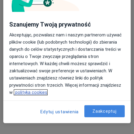
Specjalista nie oferuje umawiania online pod tym adresem.
Poproś o wizytę
Szanujemy Twoją prywatność
Akceptując, pozwalasz nam i naszym partnerom używać
plików cookie (lub podobnych technologii) do zbierania
danych do celów statystycznych i dostarczania treści w
oparciu o Twoje zwyczaje przeglądania stron
internetowych. W każdej chwili możesz sprawdzić i
zaktualizować swoje preferencje w ustawieniach. W
ustawieniach znajdziesz również linki do polityk
mgr Jacek Zaleski
prywatności stron trzecich. Więcej informacji znajdziesz
·
Więcej
Osteopata, Fizjoterapeuta
w
polityka cookies
58 opinii
Os.Szafirowe 2a, Suchy Las
•
Mapa
Zaakceptuj
Edytuj ustawienia
SOMA MEDICA Fizjoterapia Osteopatia Medycyna
Konsultacja fizjoterapeutyczna
220 zł