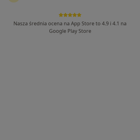
Nasza średnia ocena na App Store to 4.9 i 4.1 na
Google Play Store
Nowy profil na ZnanyLekarz
Bezpieczne płatności
mgr Krystian Darul
·
Więcej
Fizjoterapeuta
Adres
Online
Henryka Opieńskiego 8, Poznań
•
Mapa
FizjoDar Gabinet Fizjoterapii
Konsultacja fizjoterapeutyczna
200 zł
Specjalista nie oferuje umawiania online pod tym adresem.
Poproś o wizytę