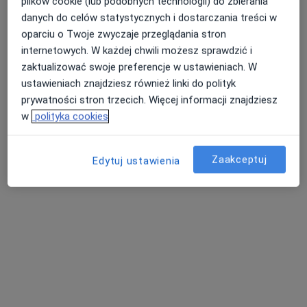
plików cookie (lub podobnych technologii) do zbierania
danych do celów statystycznych i dostarczania treści w
oparciu o Twoje zwyczaje przeglądania stron
Poradnie Dietetyczne Przyjazny Dietetyk
internetowych. W każdej chwili możesz sprawdzić i
zaktualizować swoje preferencje w ustawieniach. W
ustawieniach znajdziesz również linki do polityk
Dietetyka
prywatności stron trzecich. Więcej informacji znajdziesz
925 opinii
w
polityka cookies
Cymsa 16, gabinet 201, Gniezno
•
Mapa
Brak dostępnych specjalistów z wolnymi terminami w tym centrum medycznym.
Zaakceptuj
Edytuj ustawienia
Pokaż profil