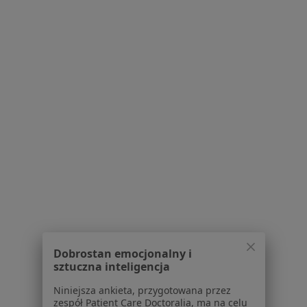
dane pozyskaliśmy samodzielnie
Polityka cookies
Jak działają wyniki wyszukiwania
Dostępność
O nas
Praca
Rekrutujemy!
Partnerzy
Centrum prasowe
Kontakt
Dla pacjentów
Lekarze
Placówki medyczne
Pytania i odpowiedzi
Usługi i zabiegi
Dobrostan emocjonalny i
Choroby
sztuczna inteligencja
Pomoc
Niniejsza ankieta, przygotowana przez
Aplikacje mobilne
zespół Patient Care Doctoralia, ma na celu