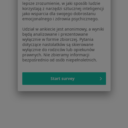
Blog dla pacjentów
lepsze zrozumienie, w jaki sposób ludzie
korzystają z narzędzi sztucznej inteligencji
Dla profesjonalistów
jako wsparcia dla swojego dobrostanu
emocjonalnego i zdrowia psychicznego.
Cennik
Udział w ankiecie jest anonimowy, a wyniki
Dla lekarzy
będą analizowane i prezentowane
Dla placówek medycznych
wyłącznie w formie zbiorczej. Pytania
dotyczące nastolatków są skierowane
Noa Notes
nowość
wyłącznie do rodziców lub opiekunów
Baza wiedzy
prawnych. Nie zbieramy informacji
Centrum Pomocy dla Specjalisty
bezpośrednio od osób niepełnoletnich.
Kontakt
ZnanyLekarz - Strona główna
Start survey
ZnanyLekarz Sp. z o.o.
ul. Kolejowa 5/7
01-217 Warszawa, Polska
NIP: ⁠7010224868
KRS: ⁠0000347997
REGON: ⁠142276657