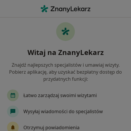
Me
Zapalenie Żołądka • Gniezno, wielkopolskie
Filtry
• 1
Mapa
Zapalenie żołądka specjaliści w Gnieznie
Witaj na ZnanyLekarz
Jak działają wyniki wyszukiwania
Znajdź najlepszych specjalistów i umawiaj wizyty.
Pobierz aplikację, aby uzyskać bezpłatny dostęp do
Jakiego specjalisty szukasz?
przydatnych funkcji:
Dietetyk
Gastrolog
Internista
Łatwo zarządzaj swoimi wizytami
Wysyłaj wiadomości do specjalistów
Otrzymuj powiadomienia