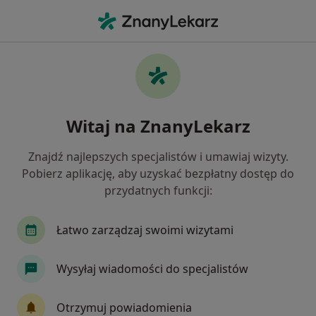
Me
Choroby Układu Ruchu • Gdańsk, pomorskie
Filtry
• 1
Ubezpieczenie
Map
Choroby układu ruchu specjaliści w
Witaj na ZnanyLekarz
Gdańsku
Jak działają wyniki wyszukiwania
Znajdź najlepszych specjalistów i umawiaj wizyty.
Pobierz aplikację, aby uzyskać bezpłatny dostęp do
przydatnych funkcji:
Jakiego specjalisty szukasz?
Fizjoterapeuta
Ortopeda
Lekarz rehabilit
Łatwo zarządzaj swoimi wizytami
Wysyłaj wiadomości do specjalistów
Otrzymuj powiadomienia