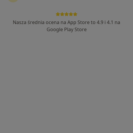
Nasza średnia ocena na App Store to 4.9 i 4.1 na
Google Play Store
Bezpieczne płatności
Paweł Bogucki
·
Więcej
Fizjoterapeuta
131 opinii
Aleja Generała Józefa Hallera 140, Gdańsk
•
Mapa
Bogucki Clinic
Konsultacja fizjoterapeutyczna
250 zł
Specjalista nie oferuje umawiania online pod tym adresem.
Poproś o wizytę