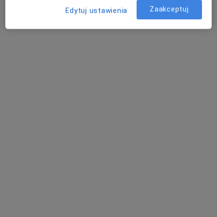
Zaakceptuj
Edytuj ustawienia
Poproś o wizytę
Bezpieczne płatności
mgr Agnieszka Karczewska
·
Więcej
Fizjoterapeuta
23 opinie
Adres 1
Adres 2
Leona Droszyńskiego 28A, Gdańsk
•
Mapa