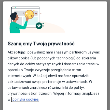
Poproś o wizytę
Szanujemy Twoją prywatność
Akceptując, pozwalasz nam i naszym partnerom używać
Bezpieczne płatności
plików cookie (lub podobnych technologii) do zbierania
mgr Agata Brygała
danych do celów statystycznych i dostarczania treści w
·
Więcej
oparciu o Twoje zwyczaje przeglądania stron
Fizjoterapeuta
internetowych. W każdej chwili możesz sprawdzić i
20 opinii
zaktualizować swoje preferencje w ustawieniach. W
Ciasna 5b, Gdańsk
•
Mapa
ustawieniach znajdziesz również linki do polityk
Active Balance
prywatności stron trzecich. Więcej informacji znajdziesz
Konsultacja fizjoterapeutyczna (kolejna wizyta)
180 zł
w
polityka cookies
Specjalista nie oferuje umawiania online pod tym adresem.