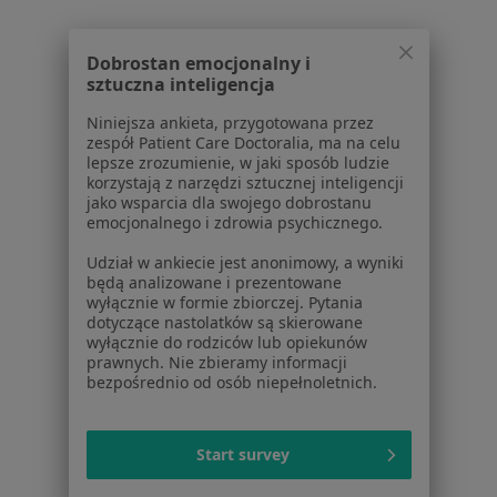
Choroby układu ruchu w Gdyni
Choroby układu ruchu w Sopocie
Dobrostan emocjonalny i
sztuczna inteligencja
Choroby układu ruchu w Starogardzie Gdańskim
Niniejsza ankieta, przygotowana przez
Choroby układu ruchu w Tczewie
zespół Patient Care Doctoralia, ma na celu
lepsze zrozumienie, w jaki sposób ludzie
Choroby układu ruchu w Pruszczu Gdańskim
korzystają z narzędzi sztucznej inteligencji
jako wsparcia dla swojego dobrostanu
Więcej (11)
emocjonalnego i zdrowia psychicznego.
Więcej w kategorii: W pobliżu Gdańska
Udział w ankiecie jest anonimowy, a wyniki
będą analizowane i prezentowane
Schorzenia w Gdańsku
wyłącznie w formie zbiorczej. Pytania
dotyczące nastolatków są skierowane
Nadciśnienie tętnicze w Gdańsku
wyłącznie do rodziców lub opiekunów
prawnych. Nie zbieramy informacji
Cukrzyca w Gdańsku
bezpośrednio od osób niepełnoletnich.
Otyłość w Gdańsku
Niedoczynność tarczycy w Gdańsku
Start survey
Choroby tarczycy w Gdańsku