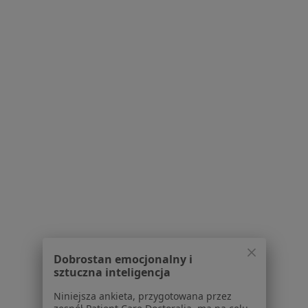
Więcej (12)
Więcej w kategorii: W pobliżu Kędzierzyna-Koź
Schorzenia w Kędzierzynie-Koźlu
Przepuklina w Kędzierzynie-Koźlu
Znamiona w Kędzierzynie-Koźlu
Blizny w Kędzierzynie-Koźlu
Otyłość w Kędzierzynie-Koźlu
Zmiany skórne w Kędzierzynie-Koźlu
Więcej (15)
Więcej w kategorii: Schorzenia w Kędzierzynie
Dobrostan emocjonalny i
Choroby Chirurgiczne Specjaliści W Kędzierzynie-Koźlu
sztuczna inteligencja
Niniejsza ankieta, przygotowana przez