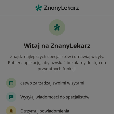
Me
Choroby Chirurgiczne • Kędzierzyn-Koźle, opolskie
Filtry
• 1
Ubezpieczenie
Map
Choroby chirurgiczne specjaliści w
Witaj na ZnanyLekarz
Kędzierzynie-Koźlu
Jak działają wyniki wyszukiwania
Znajdź najlepszych specjalistów i umawiaj wizyty.
Pobierz aplikację, aby uzyskać bezpłatny dostęp do
przydatnych funkcji:
Jakiego specjalisty szukasz?
Chirurg
Chirurg naczyniowy
Internista
Łatwo zarządzaj swoimi wizytami
Wysyłaj wiadomości do specjalistów
Otrzymuj powiadomienia