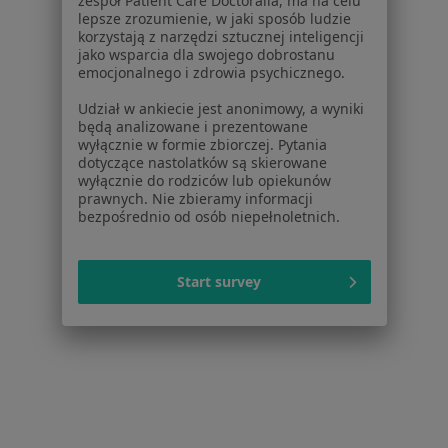
zespół Patient Care Doctoralia, ma na celu
lepsze zrozumienie, w jaki sposób ludzie
korzystają z narzędzi sztucznej inteligencji
jako wsparcia dla swojego dobrostanu
emocjonalnego i zdrowia psychicznego.
Serwis
Udział w ankiecie jest anonimowy, a wyniki
Regulamin
będą analizowane i prezentowane
Polityka prywatności pacjentów
wyłącznie w formie zbiorczej. Pytania
dotyczące nastolatków są skierowane
Polityka prywatności profesjonalistów
wyłącznie do rodziców lub opiekunów
Polityka prywatności dla profesjonalistów, których
prawnych. Nie zbieramy informacji
dane pozyskaliśmy samodzielnie
bezpośrednio od osób niepełnoletnich.
Polityka cookies
Jak działają wyniki wyszukiwania
Start survey
Dostępność
O nas
Praca
Rekrutujemy!
Partnerzy
Centrum prasowe
Kontakt
Dla pacjentów