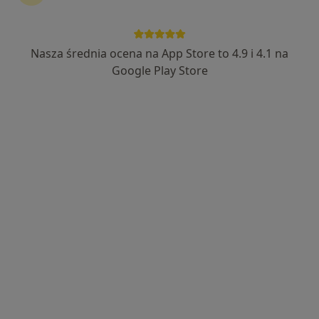
Nasza średnia ocena na App Store to 4.9 i 4.1 na
lek. Anna Dołaszyńska-Żółkiewska
Google Play Store
Chirurg, Proktolog, Lekarz wykonujący zabiegi medycyny
·
Więcej
estetycznej
973 opinie
Adres
Online
Roosevelta 2, Kędzierzyn-Koźle
•
Mapa
Szpital Zespolony
Konsultacja chirurgiczna
Brak ceny
Specjalista nie oferuje umawiania online pod tym adresem.
Poproś o wizytę