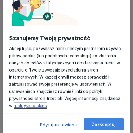
Szanujemy Twoją prywatność
Akceptując, pozwalasz nam i naszym partnerom używać
dr n. med. Jakub Palacz
plików cookie (lub podobnych technologii) do zbierania
·
Więcej
Chirurg naczyniowy, Chirurg, Angiochirurg
danych do celów statystycznych i dostarczania treści w
99 opinii
oparciu o Twoje zwyczaje przeglądania stron
internetowych. W każdej chwili możesz sprawdzić i
ul. Kozielska 2, Krapkowice
•
Mapa
zaktualizować swoje preferencje w ustawieniach. W
Centrum medyczno - rehabilitacyjne Solutaris
ustawieniach znajdziesz również linki do polityk
Konsultacja chirurga naczyniowego
180 zł
prywatności stron trzecich. Więcej informacji znajdziesz
Specjalista nie oferuje umawiania online pod tym adresem.
w
polityka cookies
Poproś o wizytę
Zaakceptuj
Edytuj ustawienia