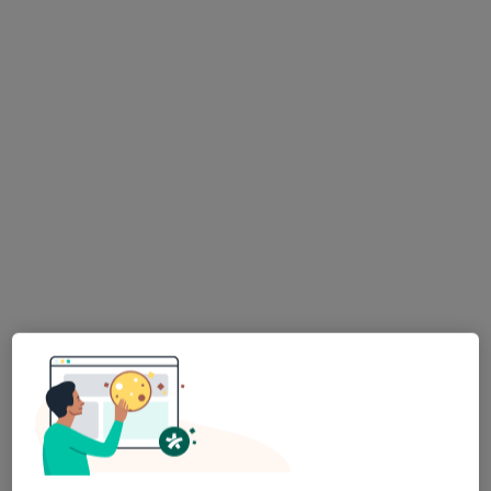
lek. Krzysztof Michali
·
Więcej
Lekarz rodzinny
27 opinii
plac Żeromskiego 1/3, Strzelce Opolskie
•
Mapa
MI CLINIC
Konsultacja lekarza rodzinnego
200 zł
Specjalista nie oferuje umawiania online pod tym adresem.
Poproś o wizytę