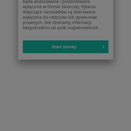
będą analizowane i prezentowane
Polityka cookies
wyłącznie w formie zbiorczej. Pytania
Jak działają wyniki wyszukiwania
dotyczące nastolatków są skierowane
wyłącznie do rodziców lub opiekunów
Dostępność
prawnych. Nie zbieramy informacji
O nas
bezpośrednio od osób niepełnoletnich.
Praca
Rekrutujemy!
Partnerzy
Centrum prasowe
Start survey
Kontakt
Dla pacjentów
Lekarze
Placówki medyczne
Pytania i odpowiedzi
Usługi i zabiegi
Choroby
Pomoc
Aplikacje mobilne
Blog dla pacjentów