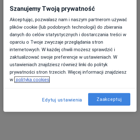
Szanujemy Twoją prywatność
Akceptując, pozwalasz nam i naszym partnerom używać
plików cookie (lub podobnych technologii) do zbierania
danych do celów statystycznych i dostarczania treści w
oparciu o Twoje zwyczaje przeglądania stron
lek. Anna Dołaszyńska-Żółkiewska
internetowych. W każdej chwili możesz sprawdzić i
Chirurg, Proktolog, Lekarz wykonujący zabiegi medycyny
zaktualizować swoje preferencje w ustawieniach. W
·
Więcej
estetycznej
ustawieniach znajdziesz również linki do polityk
972 opinie
prywatności stron trzecich. Więcej informacji znajdziesz
w
polityka cookies
Adres
Online
Zaakceptuj
Edytuj ustawienia
Roosevelta 2, Kędzierzyn-Koźle
•
Mapa
Szpital Zespolony
Konsultacja chirurgiczna
Brak ceny
Specjalista nie oferuje umawiania online pod tym adresem.