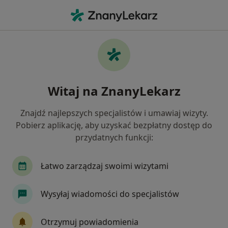
Me
Bóle Brzucha • Kędzierzyn-Koźle, opolskie
Filtry
• 1
Ubezpieczenie
Map
Bóle brzucha specjaliści w Kędzierzynie-
Witaj na ZnanyLekarz
Koźlu
Jak działają wyniki wyszukiwania
Znajdź najlepszych specjalistów i umawiaj wizyty.
Pobierz aplikację, aby uzyskać bezpłatny dostęp do
przydatnych funkcji:
Jakiego specjalisty szukasz?
Chirurg
Radiolog
Dietetyk
Ginekolo
Łatwo zarządzaj swoimi wizytami
Wysyłaj wiadomości do specjalistów
Otrzymuj powiadomienia