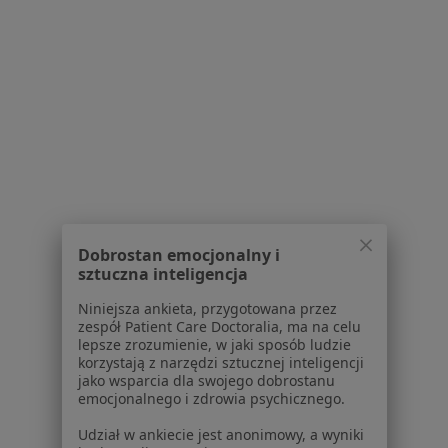
Koźlu
Niedoczynność tarczycy w Kędzierzynie-Koźlu
Więcej (15)
Więcej w kategorii: Schorzenia w Kędzierzynie
Bóle Brzucha Specjaliści W Kędzierzynie-Koźlu
Dobrostan emocjonalny i
sztuczna inteligencja
Serwis
Niniejsza ankieta, przygotowana przez
zespół Patient Care Doctoralia, ma na celu
Regulamin
lepsze zrozumienie, w jaki sposób ludzie
korzystają z narzędzi sztucznej inteligencji
Polityka prywatności pacjentów
jako wsparcia dla swojego dobrostanu
Polityka prywatności profesjonalistów
emocjonalnego i zdrowia psychicznego.
Polityka prywatności dla profesjonalistów, których
Udział w ankiecie jest anonimowy, a wyniki
dane pozyskaliśmy samodzielnie