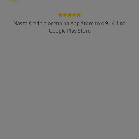
Nasza średnia ocena na App Store to 4.9 i 4.1 na
lek. Michał Staszewski
Google Play Store
·
Więcej
Radiolog
98 opinii
Adres 1
Adres 2
plac Żeromskiego 1/3, Strzelce Opolskie
•
Mapa
MI CLINIC
Konsultacja radiologiczna
250 zł
Specjalista nie oferuje umawiania online pod tym adresem.
Poproś o wizytę