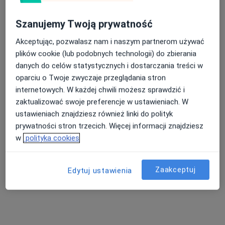
Szanujemy Twoją prywatność
Akceptując, pozwalasz nam i naszym partnerom używać
plików cookie (lub podobnych technologii) do zbierania
danych do celów statystycznych i dostarczania treści w
oparciu o Twoje zwyczaje przeglądania stron
internetowych. W każdej chwili możesz sprawdzić i
zaktualizować swoje preferencje w ustawieniach. W
MI CLINIC
ustawieniach znajdziesz również linki do polityk
·
Więcej
Dietetyka, Medycyna estetyczna, Medycyna rodzinna
prywatności stron trzecich. Więcej informacji znajdziesz
48 opinii
w
polityka cookies
plac Żeromskiego 1/3, Strzelce Opolskie
•
Mapa
Konsultacja lekarza rodzinnego
200 zł
Zaakceptuj
Edytuj ustawienia
Pokaż więcej usług
lek. Michał
lek. Ewa Parol
lek. Krzysztof Michali