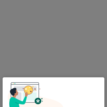
lek. Jakub Wojciech Kwiatkowski
·
Więcej
Laryngolog, Alergolog
520 opinii
Adres
Online
Powstańców Śląskich 2a, Strzelce Opolskie
•
Mapa
Centrum Medyczne Soleus
Konsultacja alergologiczna
Brak ceny
Specjalista nie oferuje umawiania online pod tym adresem.
Poproś o wizytę