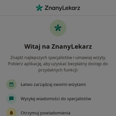
Me
Alergia Pokarmowa • Kędzierzyn-Koźle, opolskie
Filtry
• 1
Ubezpieczenie
Map
Alergia pokarmowa specjaliści w
Witaj na ZnanyLekarz
Kędzierzynie-Koźlu
Jak działają wyniki wyszukiwania
Znajdź najlepszych specjalistów i umawiaj wizyty.
Pobierz aplikację, aby uzyskać bezpłatny dostęp do
przydatnych funkcji:
Jakiego specjalisty szukasz?
Dietetyk
Alergolog
Pediatra
Chirurg
Łatwo zarządzaj swoimi wizytami
Wysyłaj wiadomości do specjalistów
Otrzymuj powiadomienia