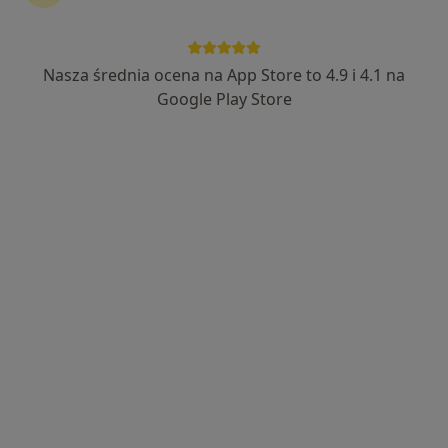
Nasza średnia ocena na App Store to 4.9 i 4.1 na
lek. Krzysztof Michali
Google Play Store
·
Więcej
Lekarz rodzinny
27 opinii
plac Żeromskiego 1/3, Strzelce Opolskie
•
Mapa
MI CLINIC
Konsultacja lekarza rodzinnego
200 zł
Specjalista nie oferuje umawiania online pod tym adresem.
Poproś o wizytę