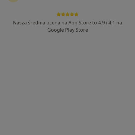
Nasza średnia ocena na App Store to 4.9 i 4.1 na
Włodzimierz Piaszczyński
Google Play Store
·
Więcej
Chirurg
177 opinii
Władysława Reymonta 19, Zabrze
•
Mapa
PIAMED Centrum Medyczne
Konsultacja chirurgiczna
200 zł
Specjalista nie oferuje umawiania online pod tym adresem.
Poproś o wizytę