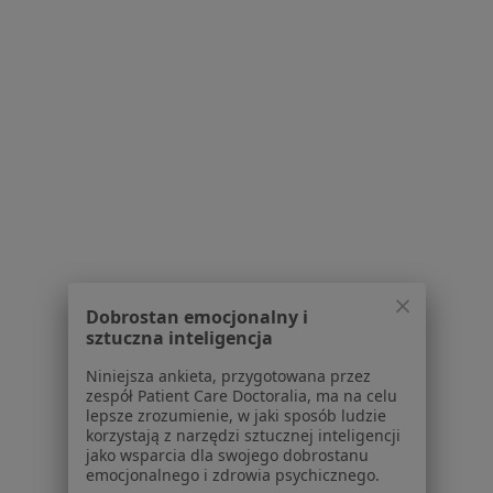
83 opinie
Medyków 14, Katowice
•
Mapa
Samodzielny Publiczny Centralny Szpital Kliniczny im. prof. Kornela Gibińskiego Śląskiego Uniwersytetu Medycznego w Katowicach
Konsultacja chirurgiczna
Brak ceny
Specjalista nie oferuje umawiania online pod tym adresem.
Poproś o wizytę
1
2
3
Dobrostan emocjonalny i
Powiązane wyszukiwania
sztuczna inteligencja
W pobliżu Rudy Śląskiej
Niniejsza ankieta, przygotowana przez
zespół Patient Care Doctoralia, ma na celu
Choroby chirurgiczne w Katowicach
lepsze zrozumienie, w jaki sposób ludzie
korzystają z narzędzi sztucznej inteligencji
Choroby chirurgiczne w Gliwicach
jako wsparcia dla swojego dobrostanu
emocjonalnego i zdrowia psychicznego.
Choroby chirurgiczne w Sosnowcu