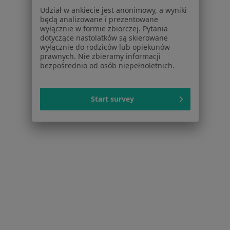
Udział w ankiecie jest anonimowy, a wyniki
Choroby chirurgiczne w Tychach
będą analizowane i prezentowane
wyłącznie w formie zbiorczej. Pytania
Choroby chirurgiczne w Będzinie
dotyczące nastolatków są skierowane
wyłącznie do rodziców lub opiekunów
Więcej (14)
prawnych. Nie zbieramy informacji
Więcej w kategorii: W pobliżu Rudy Śląskiej
bezpośrednio od osób niepełnoletnich.
Schorzenia w Rudzie Śląskiej
Start survey
Zmiany skórne w Rudzie Śląskiej
Znamiona w Rudzie Śląskiej
żylaki kończyn dolnych w Rudzie Śląskiej
Brodawki w Rudzie Śląskiej
Blizny w Rudzie Śląskiej
Więcej (15)
Więcej w kategorii: Schorzenia w Rudzie Śląsk