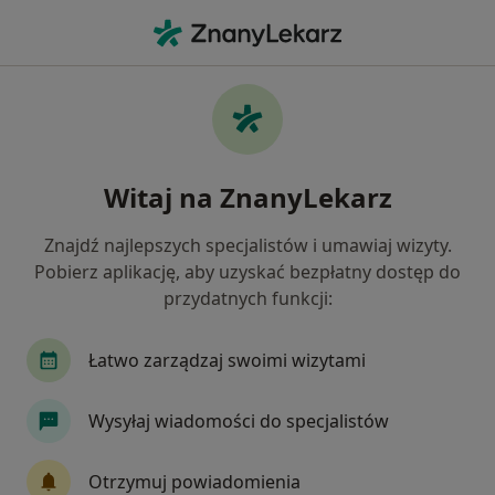
Me
Choroby Chirurgiczne • Ruda Śląska, śląskie
Filtry
• 1
Ubezpieczenie
Map
Choroby chirurgiczne specjaliści w Rudzie
Witaj na ZnanyLekarz
Śląskiej
Jak działają wyniki wyszukiwania
Znajdź najlepszych specjalistów i umawiaj wizyty.
Pobierz aplikację, aby uzyskać bezpłatny dostęp do
przydatnych funkcji:
Jakiego specjalisty szukasz?
Chirurg
Kardiolog
Ortopeda
Neurolo
Łatwo zarządzaj swoimi wizytami
Wysyłaj wiadomości do specjalistów
Otrzymuj powiadomienia