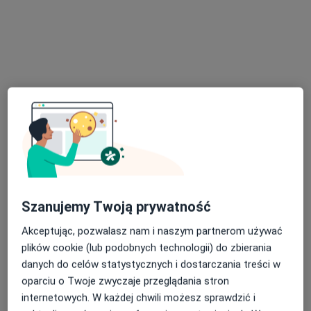
lek. Magda Bichalska-Lach
·
Więcej
Chirurg, Ultrasonografista, Proktolog
179 opinii
ul. Pokoju 14, Ruda Śląska
•
Mapa
Med-Silesia Medical Care
Konsultacja chirurgiczna
250 zł
Szanujemy Twoją prywatność
Specjalista nie oferuje umawiania online pod tym adresem.
Akceptując, pozwalasz nam i naszym partnerom używać
plików cookie (lub podobnych technologii) do zbierania
Poproś o wizytę
danych do celów statystycznych i dostarczania treści w
oparciu o Twoje zwyczaje przeglądania stron
internetowych. W każdej chwili możesz sprawdzić i