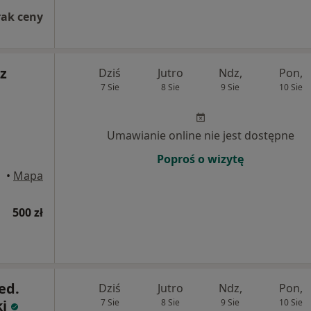
rak ceny
z
Dziś
Jutro
Ndz,
Pon,
7 Sie
8 Sie
9 Sie
10 Sie
Umawianie online nie jest dostępne
Poproś o wizytę
•
Mapa
500 zł
ed.
Dziś
Jutro
Ndz,
Pon,
i
7 Sie
8 Sie
9 Sie
10 Sie