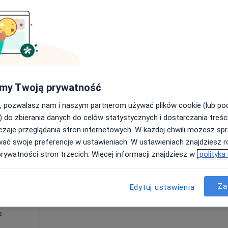
ęcej
Umawianie online nie jest dostępne
Poproś o wizytę
•
Mapa
500 zł
my Twoją prywatność
, pozwalasz nam i naszym partnerom używać plików cookie (lub p
) do zbierania danych do celów statystycznych i dostarczania treśc
zaje przeglądania stron internetowych. W każdej chwili możesz spr
sz
Dziś
Jutro
Ndz,
Pon,
wać swoje preferencje w ustawieniach. W ustawieniach znajdziesz ró
7 Sie
8 Sie
9 Sie
10 Sie
prywatności stron trzecich. Więcej informacji znajdziesz w
polityka
rg,
Umawianie online nie jest dostępne
Za
Edytuj ustawienia
Pokaż numer
a