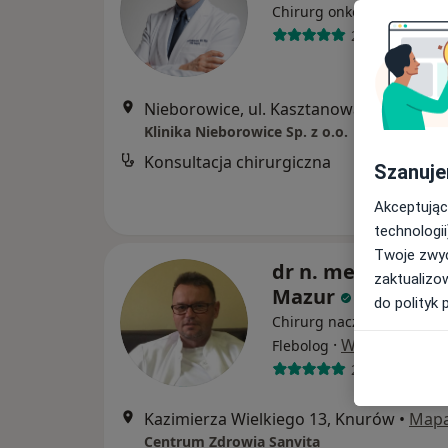
·
Wi
Chirurg onkologiczny
285 opinii
Nieborowice, ul. Kasztanowa 5, Nieborowice
Klinika Nieborowice Sp. z o.o.
Konsultacja chirurgiczna
Szanuje
Akceptując
technologii
Twoje zwyc
dr n. med. Ireneu
zaktualizo
Mazur
do polityk 
Chirurg naczyniowy, Chiru
·
Więcej
Flebolog
257 opinii
Kazimierza Wielkiego 13, Knurów
•
Map
Centrum Zdrowia Sanvita