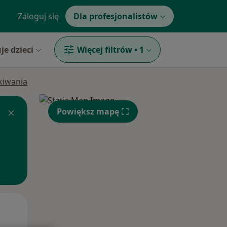
Zaloguj się
Dla profesjonalistów
je dzieci
Więcej filtrów
•
1
ukiwania
Powiększ mapę
Wt,
Śr,
Czw,
11 Sie
12 Sie
13 Sie