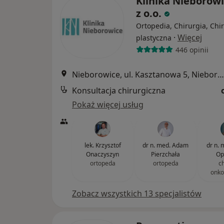
Klinika Nieborowi
z o.o.
Ortopedia, Chirurgia, Chi
·
Więcej
plastyczna
446 opinii
Nieborowice, ul. Kasztanowa 5, Nieborowice
Konsultacja chirurgiczna
Pokaż więcej usług
lek. Krzysztof
dr n. med. Adam
dr n. 
Onaczyszyn
Pierzchała
Op
ortopeda
ortopeda
c
onko
Zobacz wszystkich 13 specjalistów