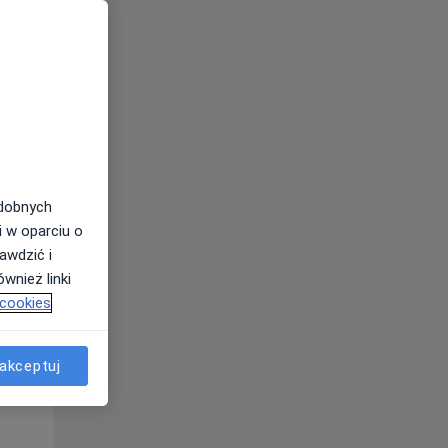
odobnych
i w oparciu o
awdzić i
Wt,
Śr,
Czw,
wnież linki
11 Sie
12 Sie
13 Sie
 cookies
akceptuj