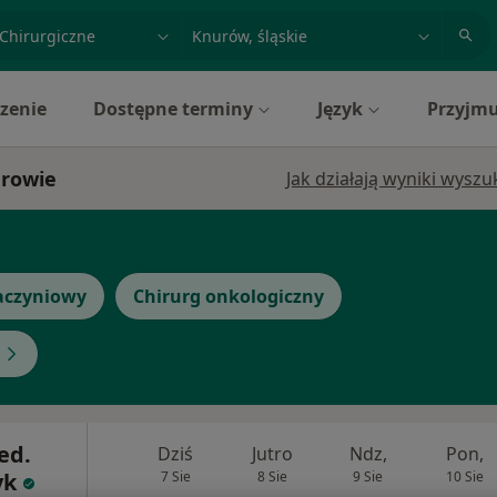
acja, badanie lub nazwisko
miasto lub dzielnica
zenie
Dostępne terminy
Język
Przyjmu
urowie
Jak działają wyniki wysz
aczyniowy
Chirurg onkologiczny
ed.
Dziś
Jutro
Ndz,
Pon,
yk
7 Sie
8 Sie
9 Sie
10 Sie