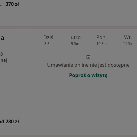
okulistyczna (pierwsza wizyta)
370 zł
na
Dziś
Jutro
Pon,
Wt,
8 Sie
9 Sie
10 Sie
11 Sie
cy
·
znej
Umawianie online nie jest dostępne
Poproś o wizytę
od 280 zł