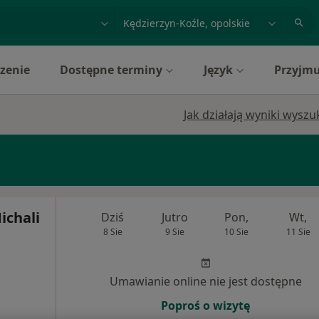
acja, badanie lub nazwisko
miasto lub dzielnica
zenie
Dostępne terminy
Język
Przyjmu
Jak działają wyniki wysz
ichali
Dziś
Jutro
Pon,
Wt,
8 Sie
9 Sie
10 Sie
11 Sie
Umawianie online nie jest dostępne
Poproś o wizytę