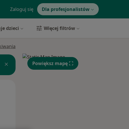
Zaloguj się
Dla profesjonalistów
je dzieci
Więcej filtrów
ukiwania
Powiększ mapę
Śr,
Czw,
Pt,
12 Sie
13 Sie
14 Sie