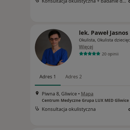
Konsultacja okulistyczna + badanie dna oka
lek. Paweł Jasnos
Okulista, Okulista dziecię
Więcej
20 opinii
Adres 1
Adres 2
Piwna 8, Gliwice
•
Mapa
Konsultacja okulistyczna