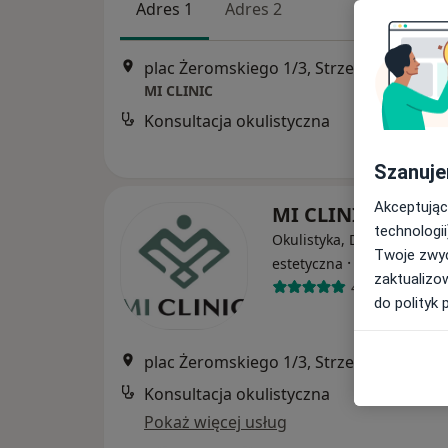
Adres 1
Adres 2
plac Żeromskiego 1/3, Strzelce Opolskie
MI CLINIC
Konsultacja okulistyczna
Szanuje
Akceptując
MI CLINIC
technologii
Okulistyka, Dietetyka, Me
Twoje zwyc
·
Więcej
estetyczna
zaktualizo
49 opinii
do polityk 
plac Żeromskiego 1/3, Strzelce Opolskie
Konsultacja okulistyczna
Pokaż więcej usług