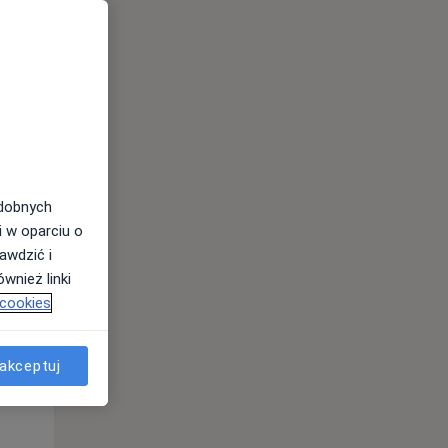
odobnych
Śr,
Czw,
Pt,
i w oparciu o
12 Sie
13 Sie
14 Sie
awdzić i
wnież linki
 cookies
akceptuj