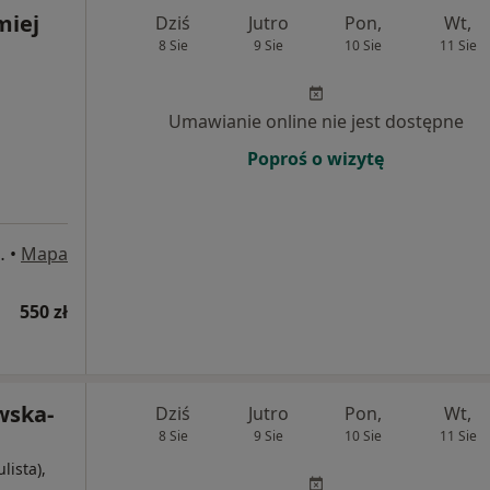
miej
Dziś
Jutro
Pon,
Wt,
8 Sie
9 Sie
10 Sie
11 Sie
Umawianie online nie jest dostępne
Poproś o wizytę
2 piętro), Rybnik
•
Mapa
550 zł
wska-
Dziś
Jutro
Pon,
Wt,
8 Sie
9 Sie
10 Sie
11 Sie
lista),