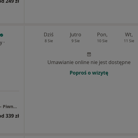
od 249 zł
Dziś
Jutro
Pon,
Wt,
8 Sie
9 Sie
10 Sie
11 Sie
·
cy
Umawianie online nie jest dostępne
Poproś o wizytę
Centrum Medyczne Grupa LUX MED Gliwice - Piwna 8
od 339 zł