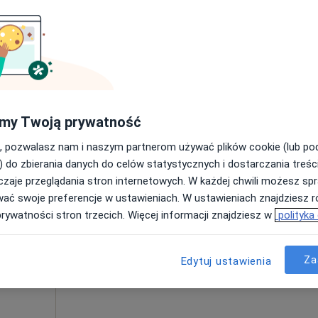
•
Mapa
od 250 zł
my Twoją prywatność
, pozwalasz nam i naszym partnerom używać plików cookie (lub p
Dziś
Jutro
Pon,
Wt,
) do zbierania danych do celów statystycznych i dostarczania treśc
8 Sie
9 Sie
10 Sie
11 Sie
dycyna
zaje przeglądania stron internetowych. W każdej chwili możesz spr
wać swoje preferencje w ustawieniach. W ustawieniach znajdziesz ró
Umawianie online nie jest dostępne
prywatności stron trzecich. Więcej informacji znajdziesz w
polityka
Pokaż profil
•
Mapa
Za
Edytuj ustawienia
od 250 zł