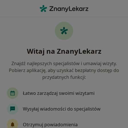
Me
Żylaki Kończyn Dolnych • Kędzierzyn-Koźle, opolskie
Filtry
• 1
Ubezpieczenie
Map
Żylaki kończyn dolnych specjaliści w
Witaj na ZnanyLekarz
Kędzierzynie-Koźlu
Jak działają wyniki wyszukiwania
Znajdź najlepszych specjalistów i umawiaj wizyty.
Pobierz aplikację, aby uzyskać bezpłatny dostęp do
przydatnych funkcji:
Jakiego specjalisty szukasz?
Chirurg
Chirurg naczyniowy
Radiolog
Łatwo zarządzaj swoimi wizytami
Wysyłaj wiadomości do specjalistów
Otrzymuj powiadomienia