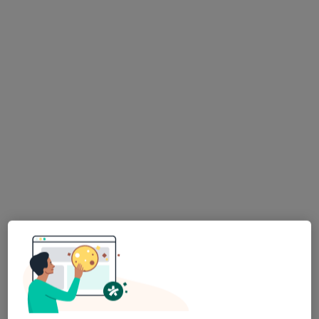
dr n. med. Jakub Palacz
·
Więcej
Chirurg naczyniowy, Chirurg, Angiochirurg
99 opinii
ul. Kozielska 2, Krapkowice
•
Mapa
Centrum medyczno - rehabilitacyjne Solutaris
Konsultacja chirurga naczyniowego
180 zł
Specjalista nie oferuje umawiania online pod tym adresem.
Poproś o wizytę