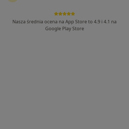
Nasza średnia ocena na App Store to 4.9 i 4.1 na
dr hab. n. med. Marek Glinka
Google Play Store
·
Więcej
Angiolog, Chirurg, Proktolog
120 opinii
Powstańców Śląskich 9, Strzelce Opolskie
•
Mapa
Chir-Med w Strzelcach Opolskich
Konsultacja angiologiczna
Brak ceny
Specjalista nie oferuje umawiania online pod tym adresem.
Poproś o wizytę