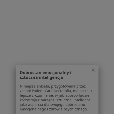
Choroba niedokrwienna serca w Kędzierzynie-
Koźlu
Niedoczynność tarczycy w Kędzierzynie-Koźlu
Więcej (15)
Więcej w kategorii: Schorzenia w Kędzierzynie
Żylaki Kończyn Dolnych Specjaliści W Kędzierzynie-Koźlu
Dobrostan emocjonalny i
sztuczna inteligencja
Niniejsza ankieta, przygotowana przez
Serwis
zespół Patient Care Doctoralia, ma na celu
lepsze zrozumienie, w jaki sposób ludzie
Regulamin
korzystają z narzędzi sztucznej inteligencji
Polityka prywatności pacjentów
jako wsparcia dla swojego dobrostanu
Polityka prywatności profesjonalistów
emocjonalnego i zdrowia psychicznego.