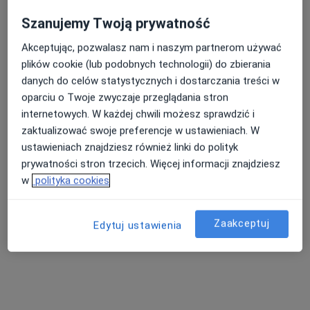
Szanujemy Twoją prywatność
Akceptując, pozwalasz nam i naszym partnerom używać
dr n. med. Robert Żurawel
plików cookie (lub podobnych technologii) do zbierania
·
Więcej
Chirurg naczyniowy, Chirurg
danych do celów statystycznych i dostarczania treści w
14 opinii
oparciu o Twoje zwyczaje przeglądania stron
internetowych. W każdej chwili możesz sprawdzić i
Adres 1
Adres 2
Adres 3
zaktualizować swoje preferencje w ustawieniach. W
ustawieniach znajdziesz również linki do polityk
prywatności stron trzecich. Więcej informacji znajdziesz
ul. Jankowskiego 2, Strzelce Opolskie
•
Mapa
w
polityka cookies
Prywatna Praktyka Lekarska Robert Żurawel
Konsultacja chirurga ogólnego
Brak ceny
Specjalista nie oferuje umawiania online pod tym adresem.
Zaakceptuj
Edytuj ustawienia
Poproś o wizytę