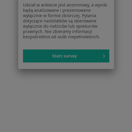
Polityka prywatności dla profesjonalistów, których
Udział w ankiecie jest anonimowy, a wyniki
dane pozyskaliśmy samodzielnie
będą analizowane i prezentowane
Polityka cookies
wyłącznie w formie zbiorczej. Pytania
dotyczące nastolatków są skierowane
Jak działają wyniki wyszukiwania
wyłącznie do rodziców lub opiekunów
Dostępność
prawnych. Nie zbieramy informacji
O nas
bezpośrednio od osób niepełnoletnich.
Praca
Rekrutujemy!
Partnerzy
Start survey
Centrum prasowe
Kontakt
Dla pacjentów
Lekarze
Placówki medyczne
Pytania i odpowiedzi
Usługi i zabiegi
Choroby
Pomoc
Aplikacje mobilne