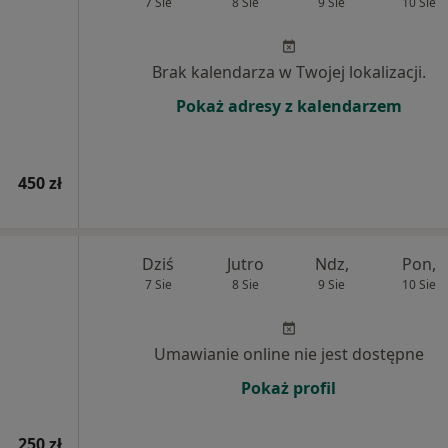
7 Sie
8 Sie
9 Sie
10 Sie
Brak kalendarza w Twojej lokalizacji.
Pokaż adresy z kalendarzem
450 zł
Dziś
Jutro
Ndz,
Pon,
7 Sie
8 Sie
9 Sie
10 Sie
Umawianie online nie jest dostępne
Pokaż profil
250 zł