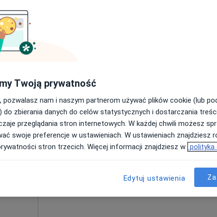
Poproś o wizytę
250 zł
my Twoją prywatność
, pozwalasz nam i naszym partnerom używać plików cookie (lub p
icz
Dziś
Jutro
Ndz,
Pon,
) do zbierania danych do celów statystycznych i dostarczania treśc
7 Sie
8 Sie
9 Sie
10 Sie
zaje przeglądania stron internetowych. W każdej chwili możesz spr
wać swoje preferencje w ustawieniach. W ustawieniach znajdziesz ró
prywatności stron trzecich. Więcej informacji znajdziesz w
polityka
Umawianie online nie jest dostępne
Poproś o wizytę
Za
Edytuj ustawienia