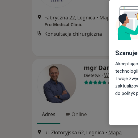
Fabryczna 22, Legnica
•
Mapa
Pro Medical Clinic
Konsultacja chirurgiczna
Szanuje
Akceptując
mgr Daniel Milew
technologii
·
Więcej
Dietetyk
Twoje zwyc
65 opinii
zaktualizo
do polityk 
Adres
Online
ul. Złotoryjska 62, Legnica
•
Mapa