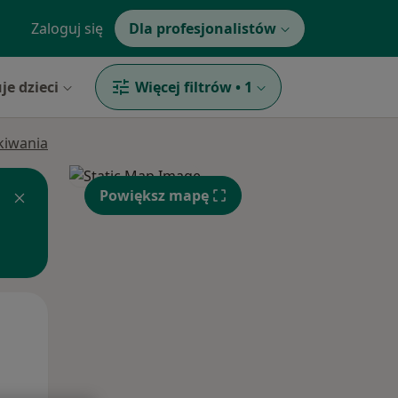
Zaloguj się
Dla profesjonalistów
je dzieci
Więcej filtrów
•
1
ukiwania
Powiększ mapę
Wt,
Śr,
Czw,
11 Sie
12 Sie
13 Sie