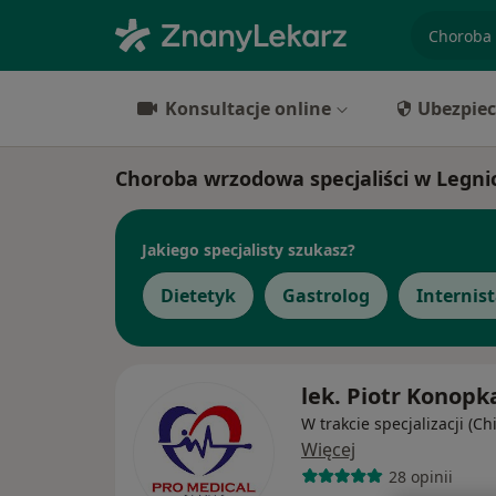
specjaliz
Konsultacje online
Ubezpiec
Choroba wrzodowa specjaliści w Legni
Jakiego specjalisty szukasz?
Dietetyk
Gastrolog
Internis
lek. Piotr Konopk
W trakcie specjalizacji (Ch
Więcej
28 opinii