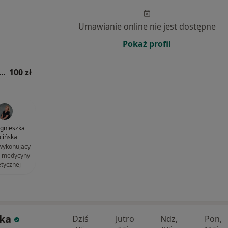
Umawianie online nie jest dostępne
Pokaż profil
tacja z zakresu medycyny estetycznej
100 zł
Agnieszka
cińska
 wykonujący
i medycyny
etycznej
zka
Dziś
Jutro
Ndz,
Pon,