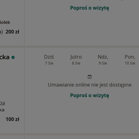
Poproś o wizytę
iołek
a)
200 zł
cka
Dziś
Jutro
Ndz,
Pon,
7 Sie
8 Sie
9 Sie
10 Sie
Umawianie online nie jest dostępne
Poproś o wizytę
pa
ka
100 zł