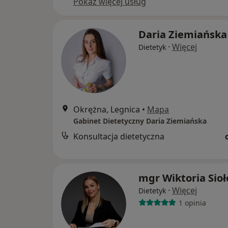
Pokaż więcej usług
Daria Ziemiańska
·
Więcej
Dietetyk
Okrężna, Legnica
•
Mapa
Gabinet Dietetyczny Daria Ziemiańska
Konsultacja dietetyczna
mgr Wiktoria Sioł
·
Więcej
Dietetyk
1 opinia