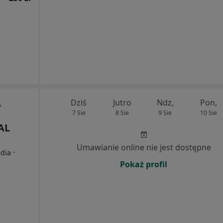
A
Dziś
Jutro
Ndz,
Pon,
7 Sie
8 Sie
9 Sie
10 Sie
AL
Umawianie online nie jest dostępne
·
edia
Pokaż profil