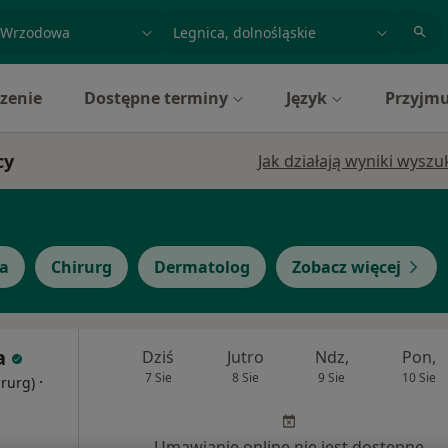
acja, badanie lub nazwisko
miasto lub dzielnica
zenie
Dostępne terminy
Język
Przyjmu
cy
Jak działają wyniki wysz
ta
Chirurg
Dermatolog
Zobacz więcej
a
Dziś
Jutro
Ndz,
Pon,
7 Sie
8 Sie
9 Sie
10 Sie
·
irurg)
Umawianie online nie jest dostępne