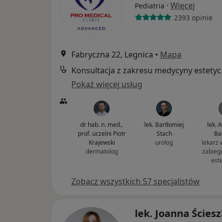
·
Więcej
Pediatria
2393 opinie
Fabryczna 22, Legnica
•
Mapa
Konsul
Pokaż więcej usług
dr hab. n. med.,
lek. Bartłomiej
lek. 
prof. uczelni Piotr
Stach
Ba
Krajewski
urolog
lekarz
dermatolog
zabieg
est
Zobacz wszystkich 57 specjalistów
lek. Joanna Ścies