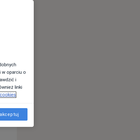
odobnych
Wt,
Śr,
Czw,
i w oparciu o
11 Sie
12 Sie
13 Sie
awdzić i
wnież linki
 cookies
akceptuj