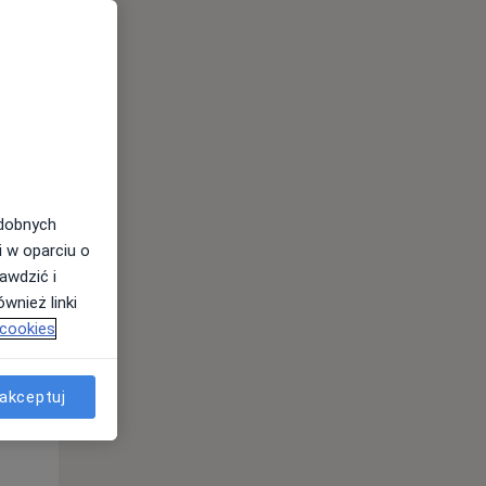
odobnych
Pon,
Wt,
Śr,
i w oparciu o
10 Sie
11 Sie
12 Sie
awdzić i
wnież linki
 cookies
akceptuj