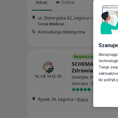
Adres
Online
ul. Złotoryjska 62, Legnica
•
Mapa
Costa Medicus
Konsultacja dietetyczna
Szanuje
Akceptując
Bezpieczne płatności
technologii
SCHEMAT Centru
Twoje zwyc
Zdrowia i Terapii
zaktualizo
Dietetyka, Psychologia, Ps
do polityk 
·
Więcej
dziecięca
23 opinie
Rynek 34, Legnica
•
Mapa