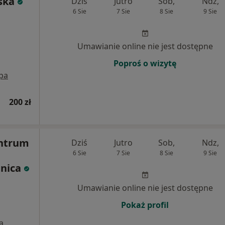
ska
Dziś
Jutro
Sob,
Ndz,
6 Sie
7 Sie
8 Sie
9 Sie
Umawianie online nie jest dostępne
Poproś o wizytę
pa
200 zł
ntrum
Dziś
Jutro
Sob,
Ndz,
6 Sie
7 Sie
8 Sie
9 Sie
gnica
Umawianie online nie jest dostępne
Pokaż profil
a