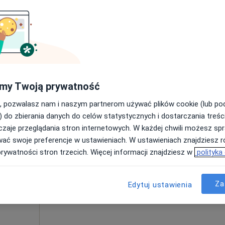
180 zł
my Twoją prywatność
, pozwalasz nam i naszym partnerom używać plików cookie (lub p
Dziś
Jutro
Sob,
Ndz,
) do zbierania danych do celów statystycznych i dostarczania treśc
6 Sie
7 Sie
8 Sie
9 Sie
m
zaje przeglądania stron internetowych. W każdej chwili możesz spr
wać swoje preferencje w ustawieniach. W ustawieniach znajdziesz ró
ychologia
Umawianie online nie jest dostępne
prywatności stron trzecich. Więcej informacji znajdziesz w
polityka
Pokaż profil
Za
Edytuj ustawienia