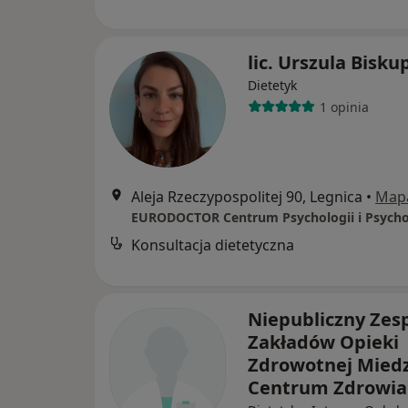
lic. Urszula Bisku
Dietetyk
1 opinia
Aleja Rzeczypospolitej 90, Legnica
•
Map
Konsultacja dietetyczna
Niepubliczny Zes
Zakładów Opieki
Zdrowotnej Mied
Centrum Zdrowia