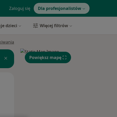
Zaloguj się
Dla profesjonalistów
je dzieci
Więcej filtrów
ukiwania
Powiększ mapę
Pon,
Wt,
Śr,
10 Sie
11 Sie
12 Sie