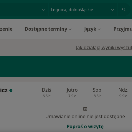
acja, badanie lub nazwisko
miasto lub dzielnica
zenie
Dostępne terminy
Język
Przyjmu
Jak działają wyniki wysz
icz
Dziś
Jutro
Sob,
Ndz,
6 Sie
7 Sie
8 Sie
9 Sie
Umawianie online nie jest dostępne
Poproś o wizytę