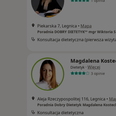
1 opinia
Piekarska 7, Legnica
•
Mapa
Poradnia DOBRY DIETETYK℠ mgr Wiktoria S
Konsultacja dietetyczna (pierwsza wizyt
Magdalena Koste
·
Więcej
Dietetyk
3 opinie
Aleja Rzeczypospolitej 116, Legnica
•
Ma
Poradnia Dobry Dietetyk Magdalena Kostec
Konsultacja dietetyczna