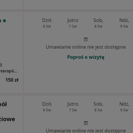
p
Dziś
Jutro
Sob,
Ndz,
6 Sie
7 Sie
8 Sie
9 Sie
Umawianie online nie jest dostępne
Poproś o wizytę
a
EURODOCTOR Centrum Psychologii i Psychoterapii Legnica
150 zł
pół
Dziś
Jutro
Sob,
Ndz,
6 Sie
7 Sie
8 Sie
9 Sie
ziowe
Umawianie online nie jest dostępne