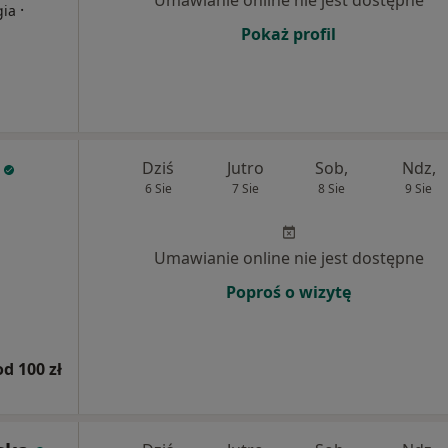
Umawianie online nie jest dostępne
·
gia
Pokaż profil
Dziś
Jutro
Sob,
Ndz,
6 Sie
7 Sie
8 Sie
9 Sie
Umawianie online nie jest dostępne
Poproś o wizytę
od 100 zł