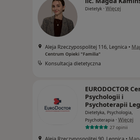
lic. Magda Kamiń
·
Więcej
Dietetyk
Aleja Rzeczypospolitej 116, Legnica
•
Ma
Centrum Opieki "Familia"
Konsultacja dietetyczna
EURODOCTOR Ce
Psychologii i
Psychoterapii Le
Dietetyka, Psychologia,
·
Więcej
Psychoterapia
27 opinii
Aleja Rzeczypospolitej 90, Legnica
•
Map