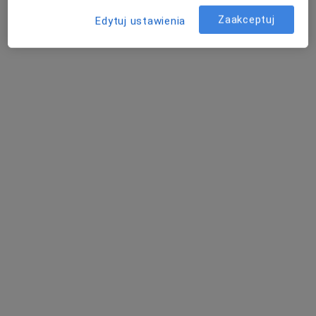
Zaakceptuj
Edytuj ustawienia
lek. Robert Dobrowolski
·
Więcej
Internista, Nefrolog
23 opinie
Adres 1
Adres 2
ul. Uczniowska 16, Wałbrzych
•
Mapa
Centrum Medyczne Grupa LUX MED – Wałbrzych, ul. Uczniowska 16
Konsultacja internistyczna
od 269 zł
Specjalista nie oferuje umawiania online pod tym adresem.