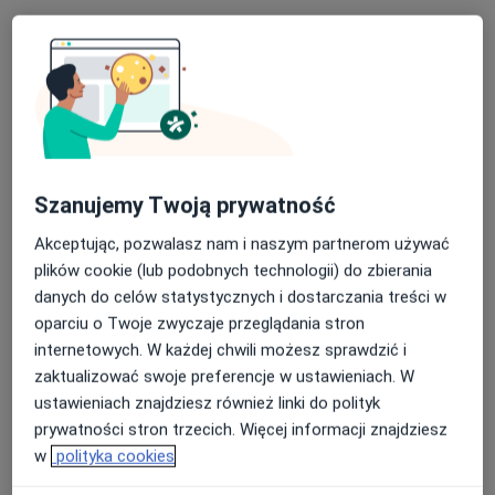
USG Affidea
Szanujemy Twoją prywatność
Diagnostyka
Akceptując, pozwalasz nam i naszym partnerom używać
7 opinii
plików cookie (lub podobnych technologii) do zbierania
danych do celów statystycznych i dostarczania treści w
Długa 2e, Wałbrzych
•
Mapa
oparciu o Twoje zwyczaje przeglądania stron
Affidea Wałbrzych
internetowych. W każdej chwili możesz sprawdzić i
Konsultacja diagnostyczna
od 250 zł
zaktualizować swoje preferencje w ustawieniach. W
Specjalista nie oferuje umawiania online pod tym adresem.
ustawieniach znajdziesz również linki do polityk
prywatności stron trzecich. Więcej informacji znajdziesz
Poproś o wizytę
w
polityka cookies