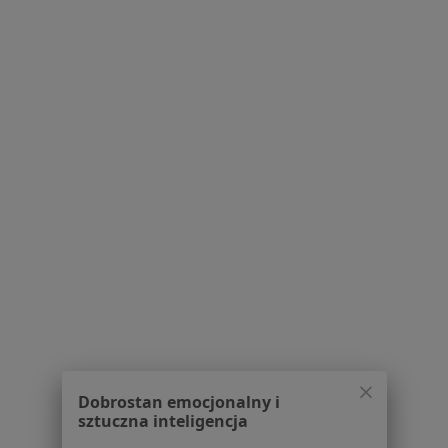
Choroba Wrzodowa Specjaliści W Szczawnie-Zdroju
Serwis
Regulamin
Polityka prywatności pacjentów
Polityka prywatności profesjonalistów
Polityka prywatności dla profesjonalistów, których
dane pozyskaliśmy samodzielnie
Polityka cookies
Jak działają wyniki wyszukiwania
Dostępność
O nas
Dobrostan emocjonalny i
Praca
Rekrutujemy!
sztuczna inteligencja
Partnerzy