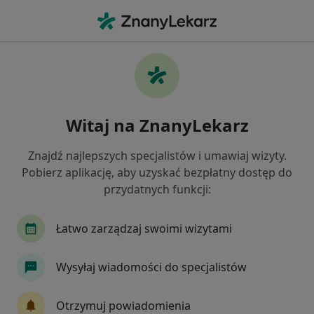
Me
Choroba Wrzodowa • Szczawno-Zdrój, dolnośląskie
Filtry
• 1
Mapa
Choroba wrzodowa specjaliści w Szczawnie-
Witaj na ZnanyLekarz
Zdroju
Jak działają wyniki wyszukiwania
Znajdź najlepszych specjalistów i umawiaj wizyty.
Pobierz aplikację, aby uzyskać bezpłatny dostęp do
przydatnych funkcji:
Jakiego specjalisty szukasz?
Dietetyk
Internista
Nefrolog
Ortope
Łatwo zarządzaj swoimi wizytami
Wysyłaj wiadomości do specjalistów
Otrzymuj powiadomienia