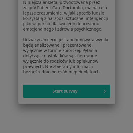
Niniejsza ankieta, przygotowana przez
Centrum prasowe
zespół Patient Care Doctoralia, ma na celu
Kontakt
lepsze zrozumienie, w jaki sposób ludzie
korzystają z narzędzi sztucznej inteligencji
Dla pacjentów
jako wsparcia dla swojego dobrostanu
emocjonalnego i zdrowia psychicznego.
Lekarze
Udział w ankiecie jest anonimowy, a wyniki
Placówki medyczne
będą analizowane i prezentowane
Pytania i odpowiedzi
wyłącznie w formie zbiorczej. Pytania
Usługi i zabiegi
dotyczące nastolatków są skierowane
wyłącznie do rodziców lub opiekunów
Choroby
prawnych. Nie zbieramy informacji
Pomoc
bezpośrednio od osób niepełnoletnich.
Aplikacje mobilne
Blog dla pacjentów
Start survey
Dla profesjonalistów
Cennik
Dla lekarzy
Dla placówek medycznych
Noa Notes
nowość