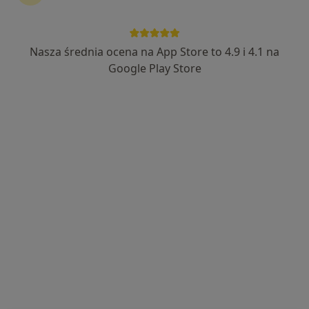
Nasza średnia ocena na App Store to 4.9 i 4.1 na
Google Play Store
Bezpieczne płatności
mgr Jarosław Piotrowski
·
Więcej
Dietetyk
160 opinii
Adres 1
Adres 2
Online
Chrobrego, Wałbrzych
•
Mapa
Dietetyk Kliniczny
Konsultacja dietetyczna
199 zł
Specjalista nie oferuje umawiania online pod tym adresem.
Poproś o wizytę