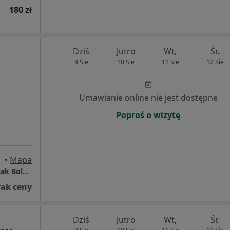
180 zł
Dziś
Jutro
Wt,
Śr,
9 Sie
10 Sie
11 Sie
12 Sie
Umawianie online nie jest dostępne
Poproś o wizytę
•
Mapa
Poradnia DOBRY DIETETYK℠ Jadwiga Semerjak Bolesławiec
rak ceny
Dziś
Jutro
Wt,
Śr,