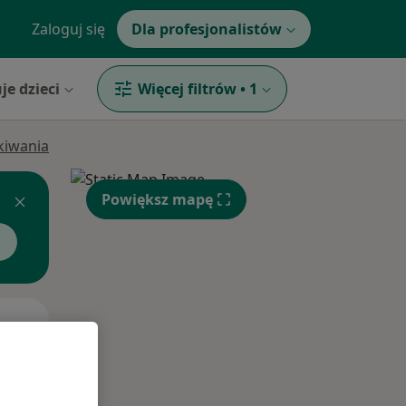
Zaloguj się
Dla profesjonalistów
je dzieci
Więcej filtrów
•
1
ukiwania
Powiększ mapę
Czw,
Pt,
Sob,
13 Sie
14 Sie
15 Sie