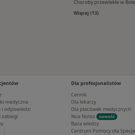
Choroby przewlekłe w Bol
Więcej (13)
ławca
Więcej w kategorii:
cjentów
Dla profesjonalistów
e
Cennik
ki medyczne
Dla lekarzy
a i odpowiedzi
Dla placówek medycznych
i zabiegi
Noa Notes
nowość
by
Baza wiedzy
Centrum Pomocy dla Specjal