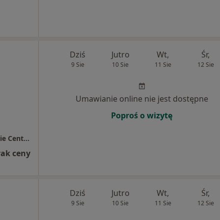
Dziś
Jutro
Wt,
Śr,
9 Sie
10 Sie
11 Sie
12 Sie
Umawianie online nie jest dostępne
Poproś o wizytę
Przychodnia Lekarz Domowy / Bolesławieckie Centrum Zdrowia
rak ceny
Dziś
Jutro
Wt,
Śr,
9 Sie
10 Sie
11 Sie
12 Sie