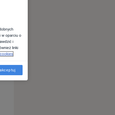
odobnych
i w oparciu o
awdzić i
wnież linki
 cookies
Czw,
Pt,
Sob,
akceptuj
13 Sie
14 Sie
15 Sie