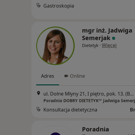
Gastroskopia
mgr inż. Jadwiga
Semerjak
·
Więcej
Dietetyk
Adres
Online
ul. Dolne Młyny 21, I piętro, pok. 13. (Bolesławieckie Centrum Zdrowia), Bolesławiec
Konsultacja dietetyczna
B
Poradnia