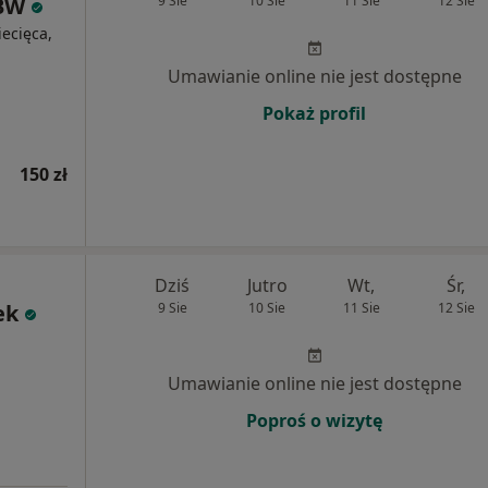
HBW
9 Sie
10 Sie
11 Sie
12 Sie
iecięca,
Umawianie online nie jest dostępne
Pokaż profil
150 zł
Dziś
Jutro
Wt,
Śr,
ek
9 Sie
10 Sie
11 Sie
12 Sie
Umawianie online nie jest dostępne
Poproś o wizytę