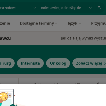
acja, badanie lub nazwisko
miasto lub dzielnica
zenie
Dostępne terminy
Język
Przyjmu
ławcu
Jak działają wyniki wysz
hirurg
Internista
Onkolog
Zobacz więcej
icz
Dziś
Jutro
Wt,
Śr,
9 Sie
10 Sie
11 Sie
12 Sie
Umawianie online nie jest dostępne