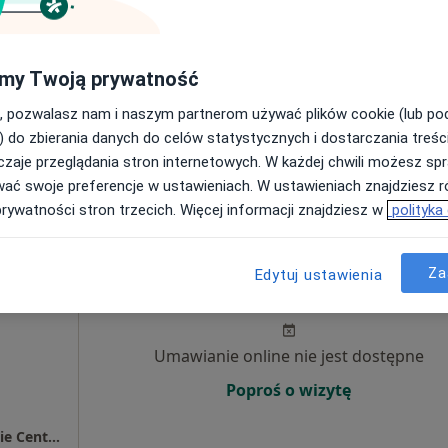
Poproś o wizytę
my Twoją prywatność
, pozwalasz nam i naszym partnerom używać plików cookie (lub p
•
Mapa
) do zbierania danych do celów statystycznych i dostarczania treśc
zaje przeglądania stron internetowych. W każdej chwili możesz spr
180 zł
wać swoje preferencje w ustawieniach. W ustawieniach znajdziesz ró
prywatności stron trzecich. Więcej informacji znajdziesz w
polityka
wski
Dziś
Jutro
Wt,
Śr,
Za
Edytuj ustawienia
9 Sie
10 Sie
11 Sie
12 Sie
Umawianie online nie jest dostępne
Poproś o wizytę
Przychodnia Lekarz Domowy / Bolesławieckie Centrum Zdrowia