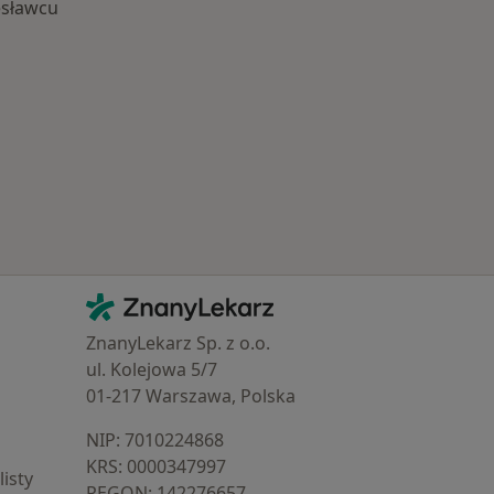
esławcu
 Schorzenia w Bolesławcu
Kontakt
ZnanyLekarz - Strona główna
ZnanyLekarz Sp. z o.o.
ul. Kolejowa 5/7
01-217 Warszawa, Polska
NIP: ⁠7010224868
KRS: ⁠0000347997
isty
REGON: ⁠142276657