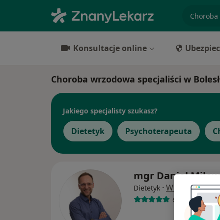
specjaliz
Konsultacje online
Ubezpiec
Choroba wrzodowa specjaliści w Boles
Jakiego specjalisty szukasz?
Dietetyk
Psychoterapeuta
C
mgr Daniel Milew
·
Więcej
Dietetyk
65 opinii