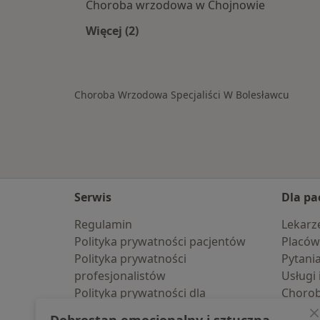
Choroba wrzodowa w Chojnowie
Więcej (2)
Więcej w kategorii: W pobliżu Boles
Choroba Wrzodowa Specjaliści W Bolesławcu
Serwis
Dla pa
Regulamin
Lekarz
Polityka prywatności pacjentów
Placów
Polityka prywatności
Pytani
profesjonalistów
Usługi 
Polityka prywatności dla
Choro
profesjonalistów, których dane
Pomoc