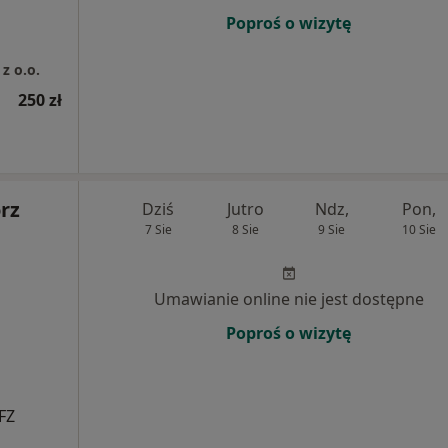
Poproś o wizytę
z o.o.
250 zł
rz
Dziś
Jutro
Ndz,
Pon,
7 Sie
8 Sie
9 Sie
10 Sie
Umawianie online nie jest dostępne
Poproś o wizytę
FZ