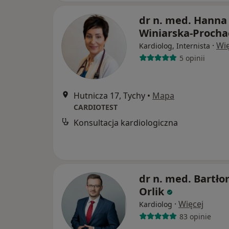
dr n. med. Hanna
Winiarska-Procha
·
Wię
Kardiolog, Internista
5 opinii
Hutnicza 17, Tychy
•
Mapa
CARDIOTEST
Konsultacja kardiologiczna
dr n. med. Bartło
Orlik
·
Więcej
Kardiolog
83 opinie