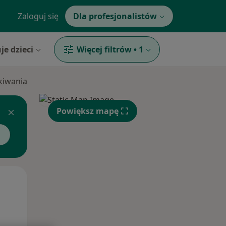
Zaloguj się
Dla profesjonalistów
je dzieci
Więcej filtrów
•
1
ukiwania
Powiększ mapę
Wt,
Śr,
Czw,
11 Sie
12 Sie
13 Sie