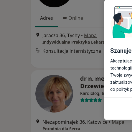
Adres
Online
Jaracza 36, Tychy
•
Mapa
Indywidualna Praktyka Lekarska Adam Paw
Szanuje
Konsultacja internistyczna
Akceptując
technologii
Twoje zwyc
dr n. med. Agnie
zaktualizo
Drzewiecka-Gerb
do polityk 
·
Wię
Kardiolog, Internista
243 opinie
Niezapominajek 36, Katowice
•
Mapa
Poradnia dla Serca