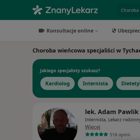
specjaliz
Konsultacje online
Ubezpiec
Choroba wieńcowa specjaliści w Tycha
Jakiego specjalisty szukasz?
Kardiolog
Internista
Dietety
lek. Adam Pawlik
Internista, Lekarz rodzinn
Więcej
518 opinii