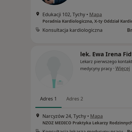
Edukacji 102, Tychy
•
Mapa
Konsultacja kardiologiczna
B
lek. Ewa Irena Fi
Lekarz pierwszego kontakt
·
Więcej
medycyny pracy
Adres 1
Adres 2
Narcyzów 24, Tychy
•
Mapa
Konsultacja lekarza medycyny pracy
B