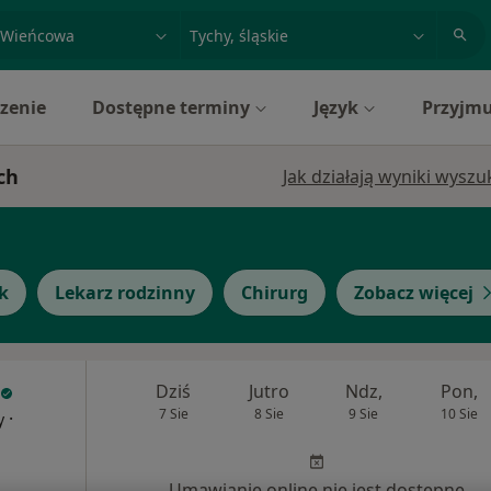
acja, badanie lub nazwisko
miasto lub dzielnica
zenie
Dostępne terminy
Język
Przyjmu
ch
Jak działają wyniki wysz
k
Lekarz rodzinny
Chirurg
Zobacz więcej
Dziś
Jutro
Ndz,
Pon,
7 Sie
8 Sie
9 Sie
10 Sie
·
y
Umawianie online nie jest dostępne