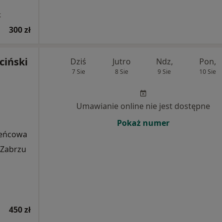
k
300 zł
ciński
Dziś
Jutro
Ndz,
Pon,
7 Sie
8 Sie
9 Sie
10 Sie
Umawianie online nie jest dostępne
Pokaż numer
ieńcowa
 Zabrzu
450 zł