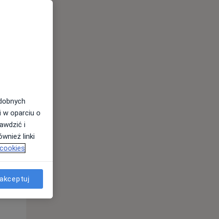
odobnych
i w oparciu o
awdzić i
Wt,
Śr,
Czw,
wnież linki
11 Sie
12 Sie
13 Sie
 cookies
akceptuj