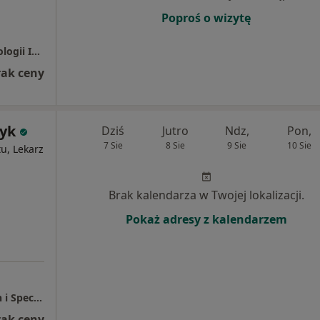
Poproś o wizytę
Poradnia Kardiologiczna, X-ty Oddział Kardiologii Inwazyjnej, Elektrofizjologii i Elektrostymulacji, Polsko-Amerykańskie Kliniki Serca
rak ceny
dyk
Dziś
Jutro
Ndz,
Pon,
7 Sie
8 Sie
9 Sie
10 Sie
u, Lekarz
Brak kalendarza w Twojej lokalizacji.
Pokaż adresy z kalendarzem
NZOZ MEDICO Praktyka Lekarzy Rodzinnych i Specjalistów
rak ceny