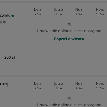
Dziś
Jutro
Ndz,
Pon,
czek
7 Sie
8 Sie
9 Sie
10 Sie
cej
Umawianie online nie jest dostępne
Poproś o wizytę
300 zł
miej
Dziś
Jutro
Ndz,
Pon,
7 Sie
8 Sie
9 Sie
10 Sie
Umawianie online nie jest dostępne