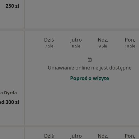
250 zł
Dziś
Jutro
Ndz,
Pon,
7 Sie
8 Sie
9 Sie
10 Sie
Umawianie online nie jest dostępne
Poproś o wizytę
ia Dyrda
od 300 zł
Dziś
Jutro
Ndz,
Pon,