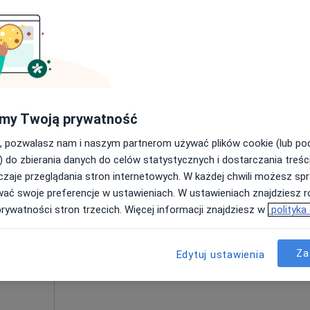
Poproś o wizytę
lik
my Twoją prywatność
od 200 zł
, pozwalasz nam i naszym partnerom używać plików cookie (lub p
) do zbierania danych do celów statystycznych i dostarczania treśc
zaje przeglądania stron internetowych. W każdej chwili możesz spr
szka
Dziś
Jutro
Ndz,
Pon,
wać swoje preferencje w ustawieniach. W ustawieniach znajdziesz ró
er
7 Sie
8 Sie
9 Sie
10 Sie
prywatności stron trzecich. Więcej informacji znajdziesz w
polityka
cej
Umawianie online nie jest dostępne
Za
Edytuj ustawienia
Poproś o wizytę