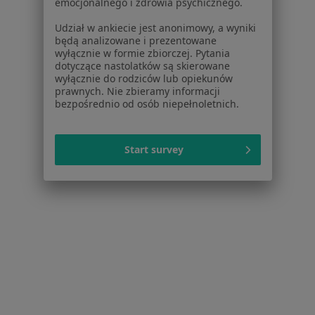
emocjonalnego i zdrowia psychicznego.
Cennik
Dla lekarzy
Udział w ankiecie jest anonimowy, a wyniki
będą analizowane i prezentowane
Dla placówek medycznych
wyłącznie w formie zbiorczej. Pytania
Noa Notes
nowość
dotyczące nastolatków są skierowane
Baza wiedzy
wyłącznie do rodziców lub opiekunów
prawnych. Nie zbieramy informacji
Centrum Pomocy dla Specjalisty
bezpośrednio od osób niepełnoletnich.
Kontakt
ZnanyLekarz - Strona główna
Start survey
ZnanyLekarz Sp. z o.o.
ul. Kolejowa 5/7
01-217 Warszawa, Polska
NIP: ⁠7010224868
KRS: ⁠0000347997
REGON: ⁠142276657
Sąd Rejonowy dla m.st. Warszawy w Warszawie XII
Wydział Gospodarczy KRS