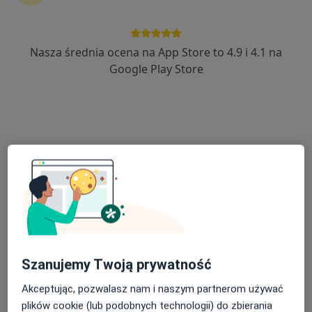
Nasza średnia ocena na App Store to 4.9 i 4.1 na
lek. Andrzej Gębala
Google Play Store
·
Więcej
Kardiolog, Internista
518 opinii
Adres
Online
Mikołaja Kopernika 34, Proszowice
•
Mapa
Niepubliczny Zakład Opieki Zdrowotnej REVITA
Konsultacja internistyczna
250 zł
Specjalista nie oferuje umawiania online pod tym adresem.
Poproś o wizytę
Szanujemy Twoją prywatność
Akceptując, pozwalasz nam i naszym partnerom używać
plików cookie (lub podobnych technologii) do zbierania