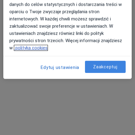
danych do celów statystycznych i dostarczania treści w
oparciu o Twoje zwyczaje przeglądania stron
internetowych. W każdej chwili możesz sprawdzić i
zaktualizować swoje preferencje w ustawieniach. W
ustawieniach znajdziesz również linki do polityk
prywatności stron trzecich. Więcej informacji znajdziesz
dr n. med. Rafał Badacz
w
polityka cookies
·
Więcej
Kardiolog, Ultrasonografista
134 opinie
Zaakceptuj
Edytuj ustawienia
Szpitalna 21, Proszowice
•
Mapa
ProZdrowie Centrum Ortopedyczno-Diagnostyczne
Konsultacja kardiologiczna
300 zł
Specjalista nie oferuje umawiania online pod tym adresem.
Poproś o wizytę