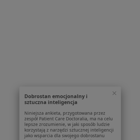
Dostępność
O nas
Praca
Rekrutujemy!
Partnerzy
Centrum prasowe
Kontakt
Dla pacjentów
Lekarze
Placówki medyczne
Pytania i odpowiedzi
Usługi i zabiegi
Dobrostan emocjonalny i
Choroby
sztuczna inteligencja
Pomoc
Aplikacje mobilne
Niniejsza ankieta, przygotowana przez
zespół Patient Care Doctoralia, ma na celu
Blog dla pacjentów
lepsze zrozumienie, w jaki sposób ludzie
korzystają z narzędzi sztucznej inteligencji
Dla profesjonalistów
jako wsparcia dla swojego dobrostanu