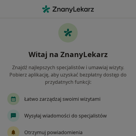
Me
Choroba Wieńcowa • Proszowice, małopolskie
Filtry
• 1
Ubezpieczenie
Map
Choroba wieńcowa specjaliści w
Witaj na ZnanyLekarz
Proszowicach
Jak działają wyniki wyszukiwania
Znajdź najlepszych specjalistów i umawiaj wizyty.
Pobierz aplikację, aby uzyskać bezpłatny dostęp do
przydatnych funkcji:
Jakiego specjalisty szukasz?
Kardiolog
Internista
Ultrasonografista
Łatwo zarządzaj swoimi wizytami
Wysyłaj wiadomości do specjalistów
Otrzymuj powiadomienia