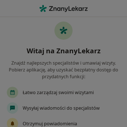
Me
Choroba Wieńcowa • Miechów, małopolskie
Filtry
• 1
Ubezpieczenie
Map
Choroba wieńcowa specjaliści w Miechowie
Witaj na ZnanyLekarz
Jak działają wyniki wyszukiwania
Znajdź najlepszych specjalistów i umawiaj wizyty.
Pobierz aplikację, aby uzyskać bezpłatny dostęp do
Jakiego specjalisty szukasz?
przydatnych funkcji:
Kardiolog
Alergolog
Chirurg
Dermat
Łatwo zarządzaj swoimi wizytami
Wysyłaj wiadomości do specjalistów
Otrzymuj powiadomienia