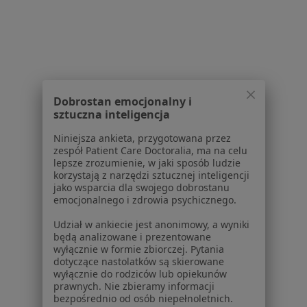
Usługi i zabiegi
Choroby
Pomoc
Aplikacje mobilne
Blog dla pacjentów
Dobrostan emocjonalny i
Dla profesjonalistów
sztuczna inteligencja
Cennik
Niniejsza ankieta, przygotowana przez
Dla lekarzy
zespół Patient Care Doctoralia, ma na celu
lepsze zrozumienie, w jaki sposób ludzie
Dla placówek medycznych
korzystają z narzędzi sztucznej inteligencji
Noa Notes
nowość
jako wsparcia dla swojego dobrostanu
Baza wiedzy
emocjonalnego i zdrowia psychicznego.
Centrum Pomocy dla Specjalisty
Udział w ankiecie jest anonimowy, a wyniki
będą analizowane i prezentowane
Kontakt
wyłącznie w formie zbiorczej. Pytania
ZnanyLekarz - Strona główna
dotyczące nastolatków są skierowane
wyłącznie do rodziców lub opiekunów
ZnanyLekarz Sp. z o.o.
prawnych. Nie zbieramy informacji
ul. Kolejowa 5/7
bezpośrednio od osób niepełnoletnich.