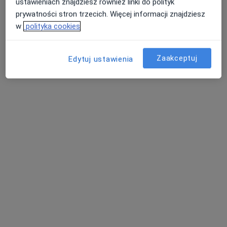
Pokaż profil
ustawieniach znajdziesz również linki do polityk
prywatności stron trzecich. Więcej informacji znajdziesz
w
polityka cookies
Zaakceptuj
Edytuj ustawienia
dr n. med. Mariusz Kafara
·
Więcej
Kardiolog
30 opinii
Adres
Online
ul Słowackiego 13, Miechów
•
Mapa
Niepubliczny Zakład Opieki Zdrowotnej REVITA
Konsultacja kardiologiczna (kolejna wizyta)
od 160 zł