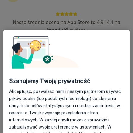
Nasza średnia ocena na App Store to 4.9 i 4.1 na
Niepubliczny Zakład Opieki Zdrowotnej
Google Play Store
REVITA
·
Więcej
Kardiologia, Diabetologia, Endokrynologia
3242 opinie
ul Słowackiego 13, Miechów
•
Mapa
Konsultacja kardiologiczna (kolejna wizyta)
od 160 zł
Pokaż więcej usług
Szanujemy Twoją prywatność
Akceptując, pozwalasz nam i naszym partnerom używać
mgr Maciej Wielgosz
lek. Edyta Runger-
plików cookie (lub podobnych technologii) do zbierania
dietetyk
Kafara
danych do celów statystycznych i dostarczania treści w
internista
oparciu o Twoje zwyczaje przeglądania stron
Brak dostępnych specjalistów z wolnymi terminami w tym centrum medycznym.
internetowych. W każdej chwili możesz sprawdzić i
zaktualizować swoje preferencje w ustawieniach. W